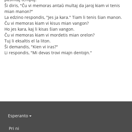
Ŝi diris, "Ĉu vi memoras antaŭ multaj da jaroj kiam vi tenis
mian manon?"
La edzino respondis, "Jes ja kara." Tiam li tenis ŝian manon.
Ĉu vi memoras kiam vi kisus mian vangon?
Ho jes kara, kaj li kisas ŝian vangon.
Ĉu vi memoras kiam vi mordetis mian orelon?
Tuj li eksaltis el la liton.
Ŝi demandis, "Kien vi iras?"
Li respondis, "Mi devas trovi miajn dentojn."
Esperanto
Pri ni