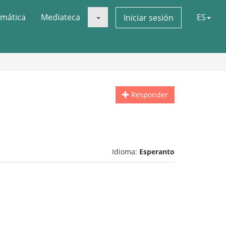
mática
Mediateca
ES
Iniciar sesión
Responder
Idioma:
Esperanto