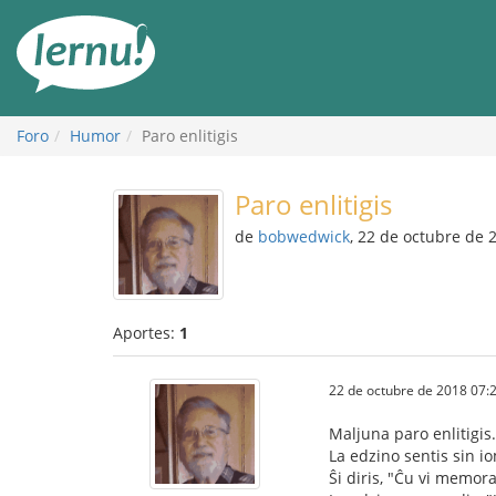
Contenido
Foro
Humor
Paro enlitigis
Paro enlitigis
de
bobwedwick
, 22 de octubre de 
Aportes:
1
22 de octubre de 2018 07:
Maljuna paro enlitigis.
La edzino sentis sin i
Ŝi diris, "Ĉu vi memor