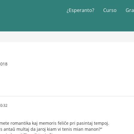
¿Esperanto?
Curso
Gra
2018
20:32
omete romantika kaj memoris feliĉe pri pasintaj tempoj.
as antaŭ multaj da jaroj kiam vi tenis mian manon?"