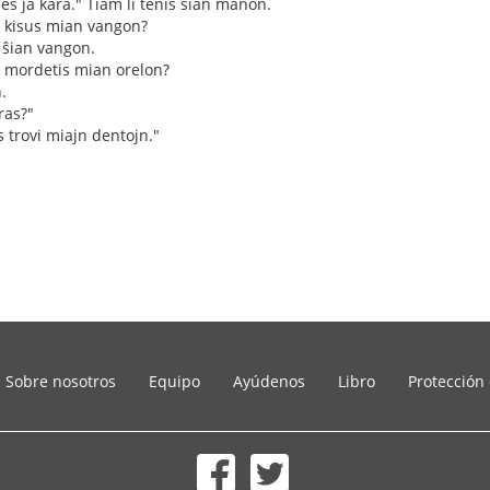
es ja kara." Tiam li tenis ŝian manon.
 kisus mian vangon?
s ŝian vangon.
 mordetis mian orelon?
n.
ras?"
s trovi miajn dentojn."
Sobre nosotros
Equipo
Ayúdenos
Libro
Protección