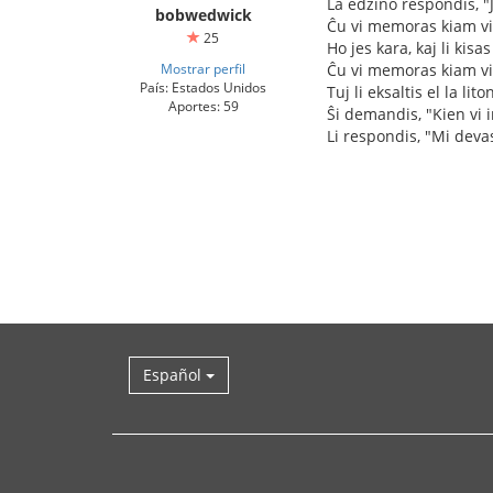
La edzino respondis, "J
bobwedwick
Ĉu vi memoras kiam vi
25
Ho jes kara, kaj li kisa
Mostrar perfil
Ĉu vi memoras kiam vi
País: Estados Unidos
Tuj li eksaltis el la lito
Aportes: 59
Ŝi demandis, "Kien vi i
Li respondis, "Mi deva
Español