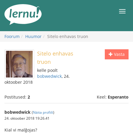
Sisu
juurde
Men
Foorum
Huumor
Sitelo enhavas truon
Sitelo enhavas
Vasta
truon
kelle poolt
bobwedwick
, 24.
oktoober 2018
Postitused:
2
Keel:
Esperanto
bobwedwick
(
Näita profiili
)
24. oktoober 2018 19:26.41
Kial vi malĝojas?