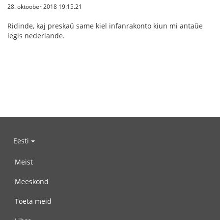
28. oktoober 2018 19:15.21
Ridinde, kaj preskaŭ same kiel infanrakonto kiun mi antaŭe
legis nederlande.
Eesti
Meist
Meeskond
Toeta meid