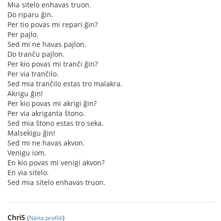
Mia sitelo enhavas truon.
Do riparu ĝin.
Per tio povas mi repari ĝin?
Per pajlo.
Sed mi ne havas pajlon.
Do tranĉu pajlon.
Per kio povas mi tranĉi ĝin?
Per via tranĉilo.
Sed mia tranĉilo estas tro malakra.
Akrigu ĝin!
Per kio povas mi akrigi ĝin?
Per via akriganta ŝtono.
Sed mia ŝtono estas tro seka.
Malsekigu ĝin!
Sed mi ne havas akvon.
Venigu iom.
En kio povas mi venigi akvon?
En via sitelo.
Sed mia sitelo enhavas truon.
Chri5
(
Näita profiili
)