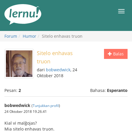
Ke
daftar
Men
isi
Forum
Humor
Sitelo enhavas truon
Sitelo enhavas
Balas
truon
dari
bobwedwick
, 24
Oktober 2018
Pesan:
2
Bahasa:
Esperanto
bobwedwick
(
Tunjukkan profil
)
24 Oktober 2018 19.26.41
Kial vi malĝojas?
Mia sitelo enhavas truon.