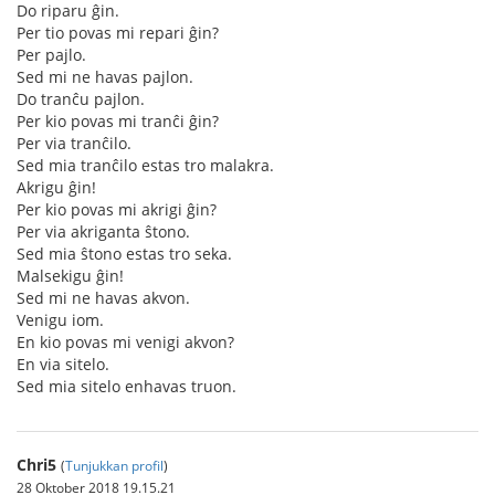
Do riparu ĝin.
Per tio povas mi repari ĝin?
Per pajlo.
Sed mi ne havas pajlon.
Do tranĉu pajlon.
Per kio povas mi tranĉi ĝin?
Per via tranĉilo.
Sed mia tranĉilo estas tro malakra.
Akrigu ĝin!
Per kio povas mi akrigi ĝin?
Per via akriganta ŝtono.
Sed mia ŝtono estas tro seka.
Malsekigu ĝin!
Sed mi ne havas akvon.
Venigu iom.
En kio povas mi venigi akvon?
En via sitelo.
Sed mia sitelo enhavas truon.
Chri5
(
Tunjukkan profil
)
28 Oktober 2018 19.15.21