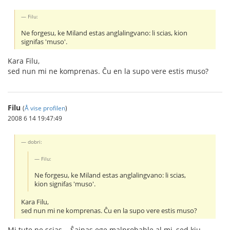
Filu:
Ne forgesu, ke Miland estas anglalingvano: li scias, kion
signifas 'muso'.
Kara Filu,
sed nun mi ne komprenas. Ĉu en la supo vere estis muso?
Filu
(
Å vise profilen
)
2008 6 14 19:47:49
dobri:
Filu:
Ne forgesu, ke Miland estas anglalingvano: li scias,
kion signifas 'muso'.
Kara Filu,
sed nun mi ne komprenas. Ĉu en la supo vere estis muso?
Mi tute ne scias... Ŝajnas ege malprobable al mi, sed kiu