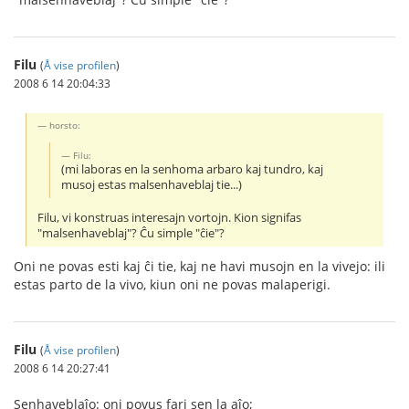
Filu
(
Å vise profilen
)
2008 6 14 20:04:33
horsto:
Filu:
(mi laboras en la senhoma arbaro kaj tundro, kaj
musoj estas malsenhaveblaj tie...)
Filu, vi konstruas interesajn vortojn. Kion signifas
"malsenhaveblaj"? Ĉu simple "ĉie"?
Oni ne povas esti kaj ĉi tie, kaj ne havi musojn en la vivejo: ili
estas parto de la vivo, kiun oni ne povas malaperigi.
Filu
(
Å vise profilen
)
2008 6 14 20:27:41
Senhaveblaĵo: oni povus fari sen la aĵo;