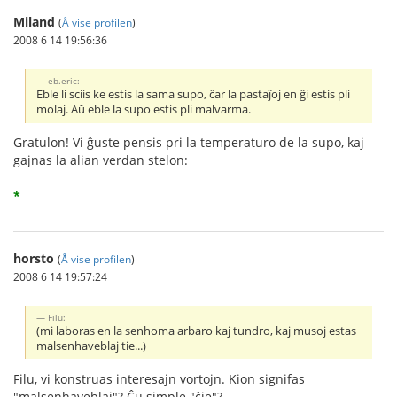
Miland
(
Å vise profilen
)
2008 6 14 19:56:36
eb.eric:
Eble li sciis ke estis la sama supo, ĉar la pastaĵoj en ĝi estis pli
molaj. Aŭ eble la supo estis pli malvarma.
Gratulon! Vi ĝuste pensis pri la temperaturo de la supo, kaj
gajnas la alian verdan stelon:
*
horsto
(
Å vise profilen
)
2008 6 14 19:57:24
Filu:
(mi laboras en la senhoma arbaro kaj tundro, kaj musoj estas
malsenhaveblaj tie...)
Filu, vi konstruas interesajn vortojn. Kion signifas
"malsenhaveblaj"? Ĉu simple "ĉie"?