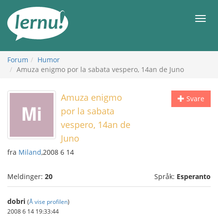
Til
innholdet
Meny
Forum
Humor
Amuza enigmo por la sabata vespero, 14an de Juno
Amuza enigmo
Svare
por la sabata
vespero, 14an de
Juno
fra
Miland
,2008 6 14
Meldinger:
20
Språk:
Esperanto
dobri
(
Å vise profilen
)
2008 6 14 19:33:44