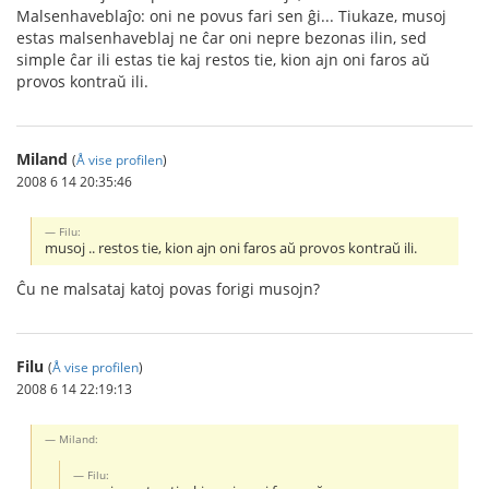
Malsenhaveblaĵo: oni ne povus fari sen ĝi... Tiukaze, musoj
estas malsenhaveblaj ne ĉar oni nepre bezonas ilin, sed
simple ĉar ili estas tie kaj restos tie, kion ajn oni faros aŭ
provos kontraŭ ili.
Miland
(
Å vise profilen
)
2008 6 14 20:35:46
Filu:
musoj .. restos tie, kion ajn oni faros aŭ provos kontraŭ ili.
Ĉu ne malsataj katoj povas forigi musojn?
Filu
(
Å vise profilen
)
2008 6 14 22:19:13
Miland:
Filu: