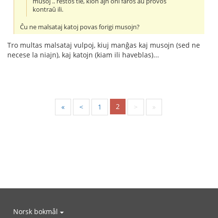
musoj .. restos tie, kion ajn oni faros aŭ provos
kontraŭ ili.
Ĉu ne malsataj katoj povas forigi musojn?
Tro multas malsataj vulpoj, kiuj manĝas kaj musojn (sed ne
necese la niajn), kaj katojn (kiam ili haveblas)...
2
«
<
1
>
»
Norsk bokmål