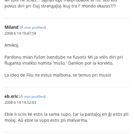
povus diri pri ĉiuj strangaĵoj, kiuj tra l' mondo okazas???
Miland
(
Å vise profilen
)
2008 6 14 19:47:59
Amikoj,
Pardonu mian fuŝon (sendube ne fuson). Mi ja volis diri pri
fluganta insekto nomita 'muŝo.' Dankon por la korekto.
La ideo de Filu ne estus malbona, se temus pri muso!
eb.eric
(
Å vise profilen
)
2008 6 14 19:52:03
Eble li sciis ke estis la sama supo, ĉar la pastaĵoj en ĝi estis pli
molaj. Aŭ eble la supo estis pli malvarma.