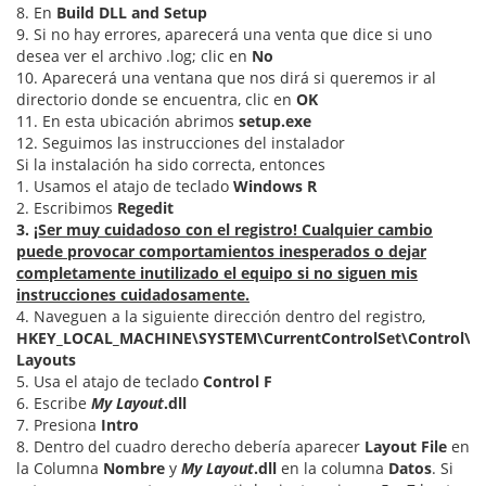
8. En
Build DLL and Setup
9. Si no hay errores, aparecerá una venta que dice si uno
desea ver el archivo .log; clic en
No
10. Aparecerá una ventana que nos dirá si queremos ir al
directorio donde se encuentra, clic en
OK
11. En esta ubicación abrimos
setup.exe
12. Seguimos las instrucciones del instalador
Si la instalación ha sido correcta, entonces
1. Usamos el atajo de teclado
Windows R
2. Escribimos
Regedit
3.
¡Ser muy cuidadoso con el registro! Cualquier cambio
puede provocar comportamientos inesperados o dejar
completamente inutilizado el equipo si no siguen mis
instrucciones cuidadosamente.
4. Naveguen a la siguiente dirección dentro del registro,
HKEY_LOCAL_MACHINE\SYSTEM\CurrentControlSet\Control\K
Layouts
5. Usa el atajo de teclado
Control F
6. Escribe
My Layout
.dll
7. Presiona
Intro
8. Dentro del cuadro derecho debería aparecer
Layout File
en
la Columna
Nombre
y
My Layout
.dll
en la columna
Datos
. Si