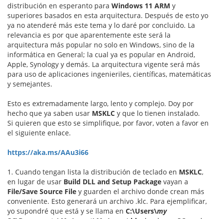
distribución en esperanto para
Windows 11 ARM
y
superiores basados en esta arquitectura. Después de esto yo
ya no atenderé más este tema y lo daré por concluido. La
relevancia es por que aparentemente este será la
arquitectura más popular no solo en Windows, sino de la
informática en General; la cual ya es popular en Android,
Apple, Synology y demás. La arquitectura vigente será más
para uso de aplicaciones ingenieriles, científicas, matemáticas
y semejantes.
Esto es extremadamente largo, lento y complejo. Doy por
hecho que ya saben usar
MSKLC
y que lo tienen instalado.
Si quieren que esto se simplifique, por favor, voten a favor en
el siguiente enlace.
https://aka.ms/AAu3i66
1. Cuando tengan lista la distribución de teclado en
MSKLC
,
en lugar de usar
Build DLL and Setup Package
vayan a
File/Save Source File
y guarden el archivo donde crean más
conveniente. Esto generará un archivo .klc. Para ejemplificar,
yo supondré que está y se llama en
C:\Users\
my