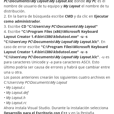
PC
\Documents\
My Layou
t\
My Layout
.klc
donde
my PC
es el
nombre de usuario de tu equipo y
My Layout
el nombre de tu
distribución.
2. En la barra de búsqueda escribe
CMD
y da clic en
Ejecutar
como administrador
.
3. Escribe
CD "C:\Users\
my PC
\Documents\
My Layout
"
4. Escribe
"C:\Program Files (x86)\Microsoft Keyboard
Layout Creator 1.4\bin\i386\kbdutool.exe" -u -s
"C:\Users\
my PC
\Documents\
My Layout
\
My Layout
.klc"
. En
caso de error escribe
"C:\Program Files\Microsoft Keyboard
Layout Creator 1.4\bin\i386\kbdutool.exe" -u -s
"C:\Users\
my PC
\Documents\
My Layout
\
My Layout
.klc"
. -u es
para caracteres Unicode y -a para caracteres ASCII. Esto
último podría ser causa de errores y habrá que cambiar entre
una u otra.
Los pasos anteriores crearán los siguientes cuatro archivos en
C:\Users\
my PC
\Documents\
My Layout
• My Layout.c
• My Layout.def
• My Layout.h
• My Layout.rc
Ahora instala Visual Studio. Durante la instalación selecciona
Desarrollo para el Escritorio con C++
y en la Pestaña