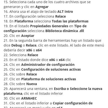
15. Selecciona cada uno de los cuatro archivos que se
generaron y clic en
Agregar
16. Ahora usa el atajo de teclado
ALT Intro
17. En configuración selecciona
Relace
18. En
Plataforma
selecciona
Todas las plataformas
19. En el listado
Propiedades Generales
en
Tipo de
configuración
selecciona
Biblioteca dinámica .dll
20. Clic en
Aceptar
21. En la segunda barra de herramientas hay un listado que
dice
Debug
o
Relace
, clic en este listado. Al lado de este menú
debería decir
x86
o
x64
22. Selecciona
Relace
23. En el listado donde dice
x86
o
x64
clic
24. Clic en
Administrador de configuración
25. Clic en
Configuración de soluciones activas
26. Clic sobre
Relace
27. Clic en
Plataforma de soluciones activas
28. Clic sobre
Nueva
29. Aparecerá una ventana, en
Escriba o Seleccione la nueva
plataforma
, clic en el listado inferior
30. Clic en
ARM64EC
31. Clic en el listado inferior a
Copiar configuración de
32. Aparecerá un menú y clic en
x64