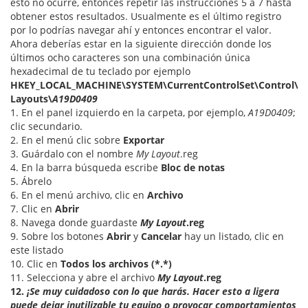
esto no ocurre, entonces repetir las instrucciones 5 a 7 hasta
obtener estos resultados. Usualmente es el último registro
por lo podrías navegar ahí y entonces encontrar el valor.
Ahora deberías estar en la siguiente dirección donde los
últimos ocho caracteres son una combinación única
hexadecimal de tu teclado por ejemplo
HKEY_LOCAL_MACHINE\SYSTEM\CurrentControlSet\Control\K
Layouts\
A19D0409
1. En el panel izquierdo en la carpeta, por ejemplo,
A19D0409
;
clic secundario.
2. En el menú clic sobre
Exportar
3. Guárdalo con el nombre
My Layout
.reg
4. En la barra búsqueda escribe
Bloc de notas
5. Ábrelo
6. En el menú archivo, clic en
Archivo
7. Clic en
Abrir
8. Navega donde guardaste
My Layout
.reg
9. Sobre los botones
Abrir
y
Cancelar
hay un listado, clic en
este listado
10. Clic en
Todos los archivos (*.*)
11. Selecciona y abre el archivo
My Layout
.reg
12.
¡Se muy cuidadoso con lo que harás. Hacer esto a ligera
puede dejar inutilizable tu equipo o provocar comportamientos