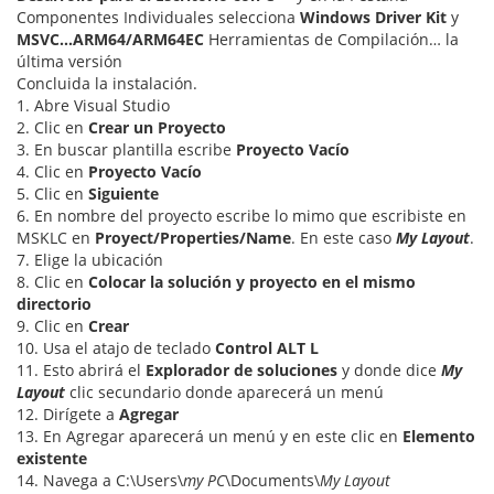
Componentes Individuales selecciona
Windows Driver Kit
y
MSVC…ARM64/ARM64EC
Herramientas de Compilación… la
última versión
Concluida la instalación.
1. Abre Visual Studio
2. Clic en
Crear un Proyecto
3. En buscar plantilla escribe
Proyecto Vacío
4. Clic en
Proyecto Vacío
5. Clic en
Siguiente
6. En nombre del proyecto escribe lo mimo que escribiste en
MSKLC en
Proyect/Properties/Name
. En este caso
My Layout
.
7. Elige la ubicación
8. Clic en
Colocar la solución y proyecto en el mismo
directorio
9. Clic en
Crear
10. Usa el atajo de teclado
Control ALT L
11. Esto abrirá el
Explorador de soluciones
y donde dice
My
Layout
clic secundario donde aparecerá un menú
12. Dirígete a
Agregar
13. En Agregar aparecerá un menú y en este clic en
Elemento
existente
14. Navega a C:\Users\
my PC
\Documents\
My Layout