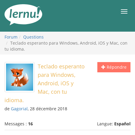
Aller
au
Men
contenu
Forum
Questions
Teclado esperanto para Windows, Android, iOS y Mac, con
tu idioma.
Teclado esperanto
Répondre
para Windows,
Android, iOS y
Mac, con tu
idioma.
de
Gagorial
, 28 décembre 2018
Messages :
16
Langue:
Español