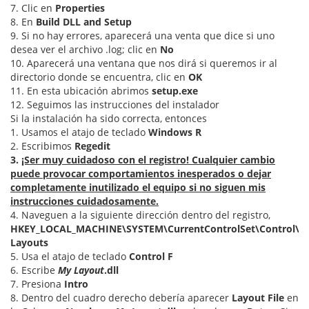
7. Clic en
Properties
8. En
Build DLL and Setup
9. Si no hay errores, aparecerá una venta que dice si uno
desea ver el archivo .log; clic en
No
10. Aparecerá una ventana que nos dirá si queremos ir al
directorio donde se encuentra, clic en
OK
11. En esta ubicación abrimos
setup.exe
12. Seguimos las instrucciones del instalador
Si la instalación ha sido correcta, entonces
1. Usamos el atajo de teclado
Windows R
2. Escribimos
Regedit
3.
¡Ser muy cuidadoso con el registro! Cualquier cambio
puede provocar comportamientos inesperados o dejar
completamente inutilizado el equipo si no siguen mis
instrucciones cuidadosamente.
4. Naveguen a la siguiente dirección dentro del registro,
HKEY_LOCAL_MACHINE\SYSTEM\CurrentControlSet\Control\K
Layouts
5. Usa el atajo de teclado
Control F
6. Escribe
My Layout
.dll
7. Presiona
Intro
8. Dentro del cuadro derecho debería aparecer
Layout File
en