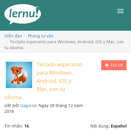
Đi
đến
Men
phần
nội
dung
Diễn đàn
Phòng tư vấn
Teclado esperanto para Windows, Android, iOS y Mac, con
tu idioma.
Teclado esperanto
Trả lời
para Windows,
Android, iOS y
Mac, con tu
idioma.
viết bởi
Gagorial
, Ngày 28 tháng 12 năm
2018
Tin nhắn:
16
Nội dung:
Español