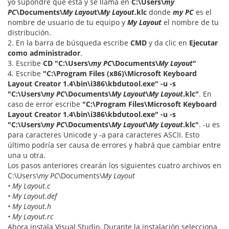
yo supondré que está y se llama en
C:\Users\
my
PC
\Documents\
My Layou
t\
My Layout
.klc
donde
my PC
es el
nombre de usuario de tu equipo y
My Layout
el nombre de tu
distribución.
2. En la barra de búsqueda escribe
CMD
y da clic en
Ejecutar
como administrador
.
3. Escribe
CD "C:\Users\
my PC
\Documents\
My Layout
"
4. Escribe
"C:\Program Files (x86)\Microsoft Keyboard
Layout Creator 1.4\bin\i386\kbdutool.exe" -u -s
"C:\Users\
my PC
\Documents\
My Layout
\
My Layout
.klc"
. En
caso de error escribe
"C:\Program Files\Microsoft Keyboard
Layout Creator 1.4\bin\i386\kbdutool.exe" -u -s
"C:\Users\
my PC
\Documents\
My Layout
\
My Layout
.klc"
. -u es
para caracteres Unicode y -a para caracteres ASCII. Esto
último podría ser causa de errores y habrá que cambiar entre
una u otra.
Los pasos anteriores crearán los siguientes cuatro archivos en
C:\Users\
my PC
\Documents\
My Layout
• My Layout.c
• My Layout.def
• My Layout.h
• My Layout.rc
Ahora instala Visual Studio. Durante la instalación selecciona