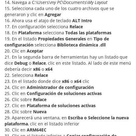
14. Navega a C:\Users\
my PC
\Documents\
My Layout
15. Selecciona cada uno de los cuatro archivos que se
generaron y clic en
Agregar
16. Ahora usa el atajo de teclado
ALT Intro
17. En configuración selecciona
Relace
18. En
Plataforma
selecciona
Todas las plataformas
19. En el listado
Propiedades Generales
en
Tipo de
configuración
selecciona
Biblioteca dinámica .dll
20. Clic en
Aceptar
21. En la segunda barra de herramientas hay un listado que
dice
Debug
o
Relace
, clic en este listado. Al lado de este menú
debería decir
x86
o
x64
22. Selecciona
Relace
23. En el listado donde dice
x86
o
x64
clic
24. Clic en
Administrador de configuración
25. Clic en
Configuración de soluciones activas
26. Clic sobre
Relace
27. Clic en
Plataforma de soluciones activas
28. Clic sobre
Nueva
29. Aparecerá una ventana, en
Escriba o Seleccione la nueva
plataforma
, clic en el listado inferior
30. Clic en
ARM64EC
31. Clic en el listado inferior a
Copiar configuración de