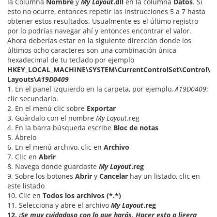
la Columna
Nombre
y
My Layout
.dll
en la columna
Datos
. Si
esto no ocurre, entonces repetir las instrucciones 5 a 7 hasta
obtener estos resultados. Usualmente es el último registro
por lo podrías navegar ahí y entonces encontrar el valor.
Ahora deberías estar en la siguiente dirección donde los
últimos ocho caracteres son una combinación única
hexadecimal de tu teclado por ejemplo
HKEY_LOCAL_MACHINE\SYSTEM\CurrentControlSet\Control\K
Layouts\
A19D0409
1. En el panel izquierdo en la carpeta, por ejemplo,
A19D0409
;
clic secundario.
2. En el menú clic sobre
Exportar
3. Guárdalo con el nombre
My Layout
.reg
4. En la barra búsqueda escribe
Bloc de notas
5. Ábrelo
6. En el menú archivo, clic en
Archivo
7. Clic en
Abrir
8. Navega donde guardaste
My Layout
.reg
9. Sobre los botones
Abrir
y
Cancelar
hay un listado, clic en
este listado
10. Clic en
Todos los archivos (*.*)
11. Selecciona y abre el archivo
My Layout
.reg
12.
¡Se muy cuidadoso con lo que harás. Hacer esto a ligera