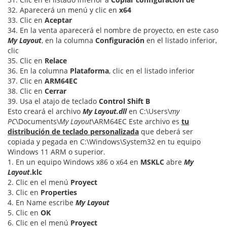
32. Aparecerá un menú y clic en
x64
33. Clic en
Aceptar
34. En la venta aparecerá el nombre de proyecto, en este caso
My Layout
, en la columna
Configuración
en el listado inferior,
clic
35. Clic en
Relace
36. En la columna
Plataforma
, clic en el listado inferior
37. Clic en
ARM64EC
38. Clic en
Cerrar
39. Usa el atajo de teclado
Control Shift B
Esto creará el archivo
My Layout.dll
en C:\Users\
my
PC
\Documents\
My Layout
\ARM64EC Este archivo es
tu
distribución de teclado personalizada
que deberá ser
copiada y pegada en C:\Windows\System32 en tu equipo
Windows 11 ARM o superior.
1. En un equipo Windows x86 o x64 en
MSKLC
abre
My
Layout
.klc
2. Clic en el menú
Proyect
3. Clic en
Properties
4. En Name escribe
My Layout
5. Clic en
OK
6. Clic en el menú
Proyect