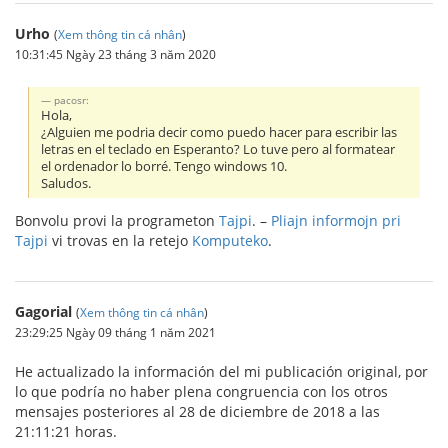
Urho
(
Xem thông tin cá nhân
)
10:31:45 Ngày 23 tháng 3 năm 2020
pacosr:
Hola,
¿Alguien me podria decir como puedo hacer para escribir las
letras en el teclado en Esperanto? Lo tuve pero al formatear
el ordenador lo borré. Tengo windows 10.
Saludos.
Bonvolu provi la programeton
Tajpi
. –
Pliajn informojn pri
Tajpi
vi trovas en la retejo
Komputeko
.
Gagorial
(
Xem thông tin cá nhân
)
23:29:25 Ngày 09 tháng 1 năm 2021
He actualizado la información del mi publicación original, por
lo que podría no haber plena congruencia con los otros
mensajes posteriores al 28 de diciembre de 2018 a las
21:11:21 horas.