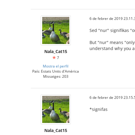
6 de febrer de 2019 23.11.
Sed "nur" signifikas "on
But "nur" means "only" 
understand why you ar
Nala_Cat15
7
Mostra el perfil
País: Estats Units d'Amèrica
Missatges: 203
6 de febrer de 2019 23.15.
*signifas
Nala_Cat15