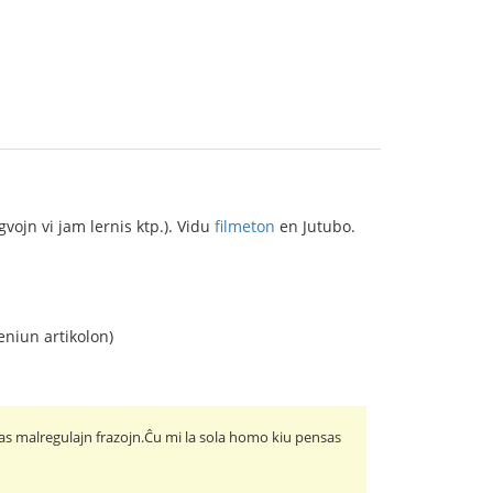
gvojn vi jam lernis ktp.). Vidu
filmeton
en Jutubo.
eniun artikolon)
igas malregulajn frazojn.Ĉu mi la sola homo kiu pensas