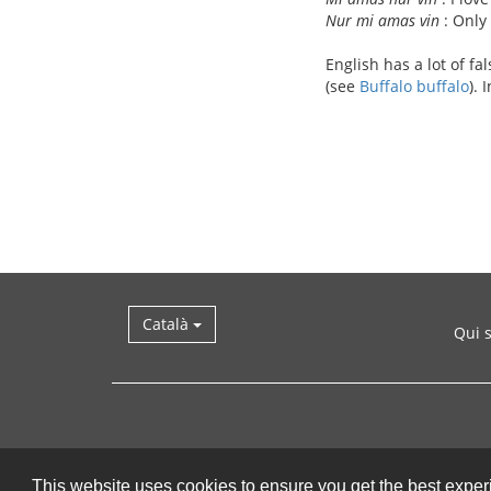
Nur mi amas vin
: Only 
English has a lot of f
(see
Buffalo buffalo
).
Català
Qui 
This website uses cookies to ensure you get the best expe