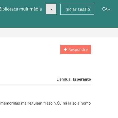
Biblioteca multimèdia
CA
Iniciar sessió
Respondre
Llengua:
Esperanto
l enmemorigas malregulajn frazojn.Ĉu mi la sola homo