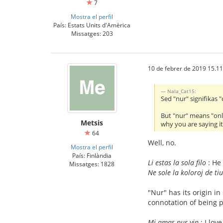
7
Mostra el perfil
País: Estats Units d'Amèrica
Missatges: 203
10 de febrer de 2019 15.11
Nala_Cat15:
Sed "nur" signifikas "
But "nur" means "only
Metsis
why you are saying i
64
Well, no.
Mostra el perfil
País: Finlàndia
Li estas la sola filo
: He 
Missatges: 1828
Ne sole la koloroj de tiu
"Nur" has its origin in
connotation of being p
Mi amas nur vin
: I lov