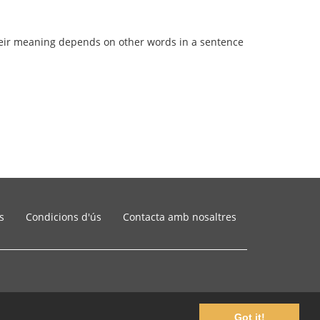
 their meaning depends on other words in a sentence
s
Condicions d'ús
Contacta amb nosaltres
Got it!