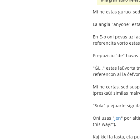
Mia gramatiko ne est
Mi ne estas guruo, sed.
La angla "anyone" esta
En E-o oni povas uzi adj
referencita vorto estas
Prepozicio "de" havas 
"Ĝi..." estas laŭvorta 
referencon al la ĉefvorto
Mi ne certas, sed susp
(preskaŭ) similas malre
"Sola" plejparte signif
Oni uzas "
jen
" por alt
this way?").
Kaj kiel la lasta, eta 