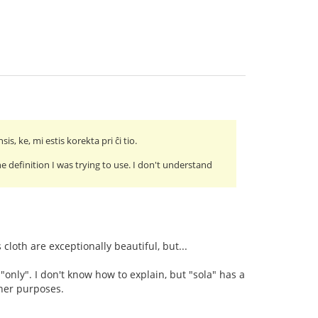
is, ke, mi estis korekta pri ĉi tio.
e definition I was trying to use. I don't understand
 cloth are exceptionally beautiful, but...
"only". I don't know how to explain, but "sola" has a
ther purposes.