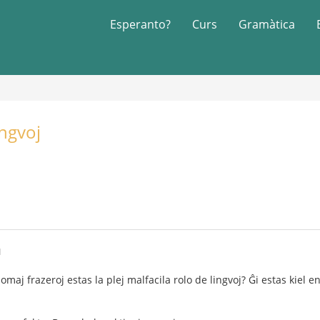
Esperanto?
Curs
Gramàtica
ingvoj
1
iomaj frazeroj estas la plej malfacila rolo de lingvoj? Ĝi estas kie