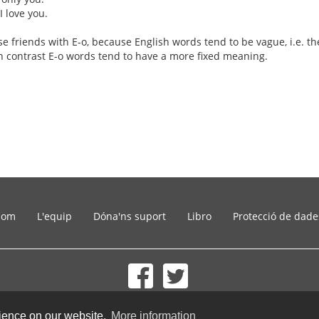
I love you.
alse friends with E-o, because English words tend to be vague, i.e.
 In contrast E-o words tend to have a more fixed meaning.
som
L'equip
Dóna'ns suport
Libro
Protecció de dade
© 2002-2026 lernu.net |
Impressum
rience on our website.
More information