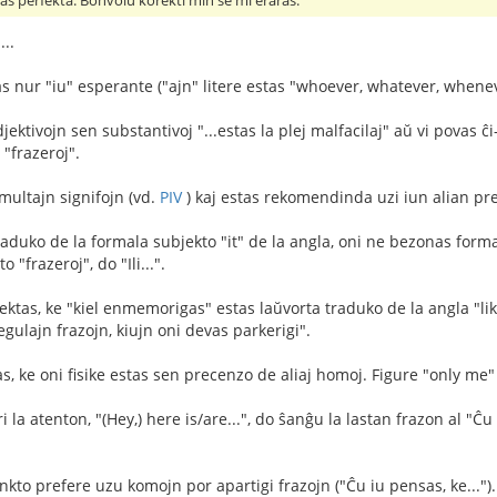
as perfekta. Bonvolu korekti min se mi eraras.
..
s nur "iu" esperante ("ajn" litere estas "whoever, whatever, whenev
ektivojn sen substantivoj "...estas la plej malfacilaj" aŭ vi povas ĉi-
 "frazeroj".
multajn signifojn (vd.
PIV
) kaj estas rekomendinda uzi iun alian pres
traduko de la formala subjekto "it" de la angla, oni ne bezonas form
 "frazeroj", do "Ili...".
ektas, ke "kiel enmemorigas" estas laŭvorta traduko de la angla "lik
gulajn frazojn, kiujn oni devas parkerigi".
as, ke oni fisike estas sen precenzo de aliaj homoj. Figure "only me
iri la atenton, "(Hey,) here is/are...", do ŝanĝu la lastan frazon al "Ĉ
punkto prefere uzu komojn por apartigi frazojn ("Ĉu iu pensas, ke...").