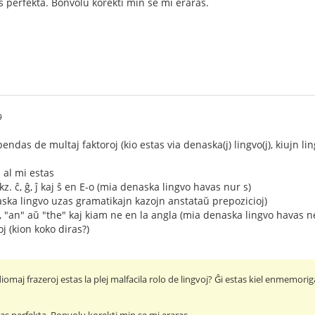
 perfekta. Bonvolu korekti min se mi eraras.
9
endas de multaj faktoroj (kio estas via denaska(j) lingvo(j), kiujn lin
j al mi estas
kz. ĉ, ĝ, ĵ kaj ŝ en E-o (mia denaska lingvo havas nur s)
aska lingvo uzas gramatikajn kazojn anstataŭ prepozicioj)
a", "an" aŭ "the" kaj kiam ne en la angla (mia denaska lingvo havas n
 (kion koko diras?)
diomaj frazeroj estas la plej malfacila rolo de lingvoj? Ĝi estas kiel enmemor