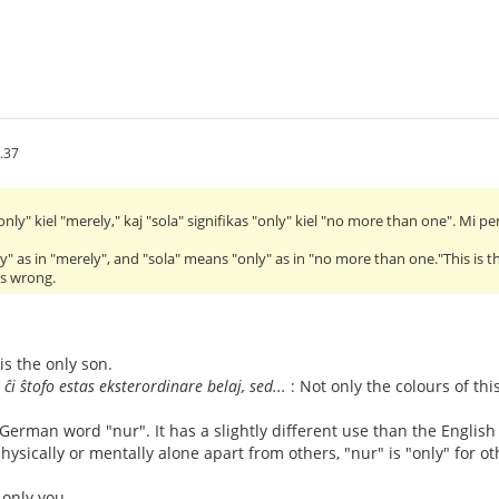
.37
only" kiel "merely," kaj "sola" signifikas "only" kiel "no more than one". Mi pens
" as in "merely", and "sola" means "only" as in "no more than one."This is th
ts wrong.
is the only son.
 ĉi ŝtofo estas eksterordinare belaj, sed...
: Not only the colours of this
 German word "nur". It has a slightly different use than the English 
hysically or mentally alone apart from others, "nur" is "only" for o
e only you.