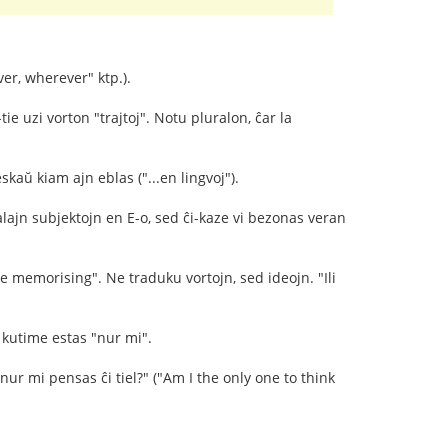
er, wherever" ktp.).
tie uzi vorton "trajtoj". Notu pluralon, ĉar la
kaŭ kiam ajn eblas ("...en lingvoj").
alajn subjektojn en E-o, sed ĉi-kaze vi bezonas veran
e memorising". Ne traduku vortojn, sed ideojn. "Ili
" kutime estas "nur mi".
u nur mi pensas ĉi tiel?" ("Am I the only one to think