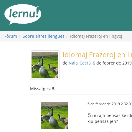
Al
contingut
Fòrum
Sobre altres llengües
Idiomaj Frazeroj en lingvoj
Idiomaj Frazeroj en l
de
Nala_Cat15
, 6 de febrer de 2019
Missatges:
5
6 de febrer de 2019 2.32.0
Ĉu iu ajn pensas ke id
kiu pensas jen?