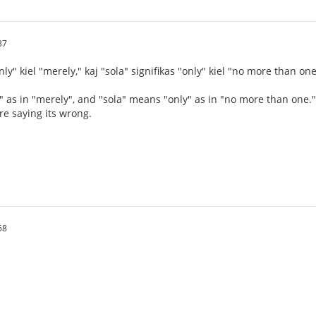
37
ly" kiel "merely," kaj "sola" signifikas "only" kiel "no more than one"
as in "merely", and "sola" means "only" as in "no more than one."Thi
e saying its wrong.
58