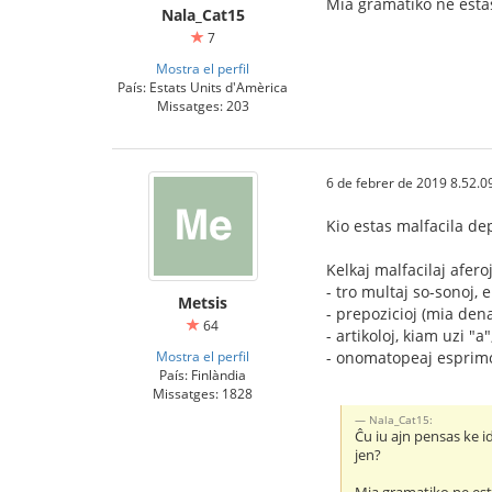
Mia gramatiko ne estas
Nala_Cat15
7
Mostra el perfil
País: Estats Units d'Amèrica
Missatges: 203
6 de febrer de 2019 8.52.0
Kio estas malfacila dep
Kelkaj malfacilaj afero
- tro multaj so-sonoj, e
Metsis
- prepozicioj (mia den
64
- artikoloj, kiam uzi "
Mostra el perfil
- onomatopeaj esprimoj
País: Finlàndia
Missatges: 1828
Nala_Cat15:
Ĉu iu ajn pensas ke i
jen?