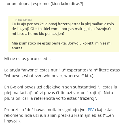
- onomatopeaj esprimoj (kion koko diras?)
Nala_Cat15:
Ĉu iu ajn pensas ke idiomaj frazeroj estas la plej malfacila rolo
de lingvoj? Ĝi estas kiel enmemorigas malregulajn frazojn.Ĉu
mi la sola homo kiu pensas jen?
Mia gramatiko ne estas perfekta. Bonvolu korekti min se mi
eraras.
Mi ne estas guruo, sed...
La angla "anyone" estas nur "iu" esperante ("ajn" litere estas
"whoever, whatever, whenever, wherever" ktp.).
En E-o oni povas uzi adjektivojn sen substantivoj "...estas la
plej malfacilaj" aŭ vi povas ĉi-tie uzi vorton "trajtoj". Notu
pluralon, ĉar la referencita vorto estas "frazeroj".
Prepozicio "de" havas multajn signifojn (vd.
PIV
) kaj estas
rekomendinda uzi iun alian preskaŭ kiam ajn eblas ("...en
lingvoj").