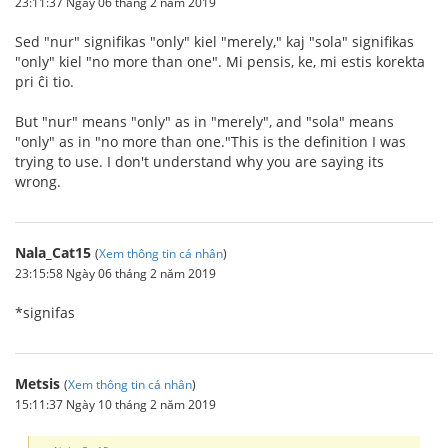
23:11:37 Ngày 06 tháng 2 năm 2019
Sed "nur" signifikas "only" kiel "merely," kaj "sola" signifikas
"only" kiel "no more than one". Mi pensis, ke, mi estis korekta
pri ĉi tio.
But "nur" means "only" as in "merely", and "sola" means
"only" as in "no more than one."This is the definition I was
trying to use. I don't understand why you are saying its
wrong.
Nala_Cat15
(
Xem thông tin cá nhân
)
23:15:58 Ngày 06 tháng 2 năm 2019
*signifas
Metsis
(
Xem thông tin cá nhân
)
15:11:37 Ngày 10 tháng 2 năm 2019