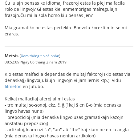
Ĉu iu ajn pensas ke idiomaj frazeroj estas la plej malfacila
rolo de lingvoj? Ĝi estas kiel enmemorigas malregulajn
frazojn.Ĉu mi la sola homo kiu pensas jen?
Mia gramatiko ne estas perfekta. Bonvolu korekti min se mi
eraras.
Metsis
(
Xem thông tin cá nhân
)
08:52:09 Ngày 06 tháng 2 năm 2019
Kio estas malfacila dependas de multaj faktoroj (kio estas via
denaska(j) lingvo(j), kiujn lingvojn vi jam lernis ktp.). Vidu
filmeton
en Jutubo.
Kelkaj malfacilaj aferoj al mi estas
- tro multaj so-sonoj, ekz. ĉ, ĝ, ĵ kaj ŝ en E-o (mia denaska
lingvo havas nur s)
- prepozicioj (mia denaska lingvo uzas gramatikajn kazojn
anstataŭ prepozicioj)
- artikoloj, kiam uzi "a", "an" aŭ "the" kaj kiam ne en la angla
(mia denaska lingvo havas neniun artikolon)