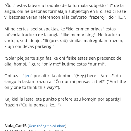
"Ĝi..." estas laŭvorta traduko de la formala subjekto "it" de la
angla, oni ne bezonas formalajn subjektojn en E-o, sed ĉi-kaze
vi bezonas veran referencon al la ĉefvorto "frazeroj", do "Ili...".
Mi ne certas, sed suspektas, ke "kiel enmemorigas" estas
laŭvorta traduko de la angla "like memorising". Ne traduku
vortojn, sed ideojn. "Ili (preskaŭ) similas malregulajn frazojn,
kiujn oni devas parkerigi".
"Sola" plejparte signifas, ke oni fisike estas sen precenzo de
aliaj homoj. Figure "only me" kutime estas "nur mi".
Oni uzas "
jen
" por altiri la atenton, "(Hey,) here is/are...", do
ŝanĝu la lastan frazon al "Ĉu nur mi pensas ĉi tiel?" ("Am I the
only one to think this way?").
Kaj kiel la lasta, eta punkto prefere uzu komojn por apartigi
frazojn ("Ĉu iu pensas, ke...").
Nala_Cat15
(
Xem thông tin cá nhân
)