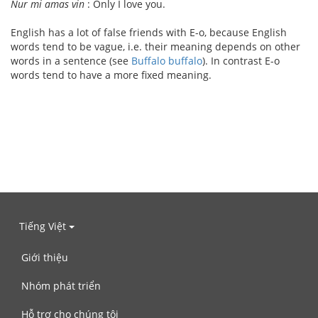
Nur mi amas vin
: Only I love you.
English has a lot of false friends with E-o, because English
words tend to be vague, i.e. their meaning depends on other
words in a sentence (see
Buffalo buffalo
). In contrast E-o
words tend to have a more fixed meaning.
Tiếng Việt
Giới thiệu
Nhóm phát triển
Hỗ trợ cho chúng tôi