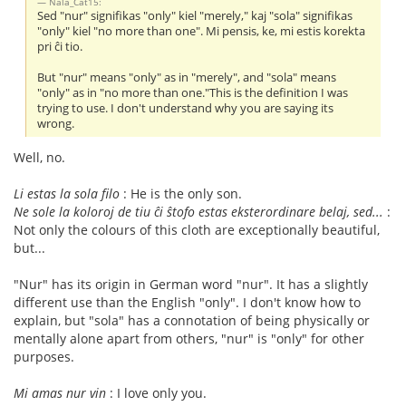
Nala_Cat15:
Sed "nur" signifikas "only" kiel "merely," kaj "sola" signifikas
"only" kiel "no more than one". Mi pensis, ke, mi estis korekta
pri ĉi tio.
But "nur" means "only" as in "merely", and "sola" means
"only" as in "no more than one."This is the definition I was
trying to use. I don't understand why you are saying its
wrong.
Well, no.
Li estas la sola filo
: He is the only son.
Ne sole la koloroj de tiu ĉi ŝtofo estas eksterordinare belaj, sed...
:
Not only the colours of this cloth are exceptionally beautiful,
but...
"Nur" has its origin in German word "nur". It has a slightly
different use than the English "only". I don't know how to
explain, but "sola" has a connotation of being physically or
mentally alone apart from others, "nur" is "only" for other
purposes.
Mi amas nur vin
: I love only you.