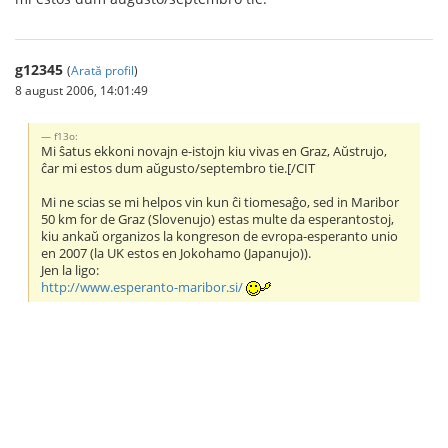
g12345
(
Arată profil
)
8 august 2006, 14:01:49
f13o:
Mi ŝatus ekkoni novajn e-istojn kiu vivas en Graz, Aŭstrujo,
ĉar mi estos dum aŭgusto/septembro tie.[/CIT
Mi ne scias se mi helpos vin kun ĉi tiomesaĝo, sed in Maribor
50 km for de Graz (Slovenujo) estas multe da esperantostoj,
kiu ankaŭ organizos la kongreson de evropa-esperanto unio
en 2007 (la UK estos en Jokohamo (Japanujo)).
Jen la ligo:
http://www.esperanto-maribor.si/