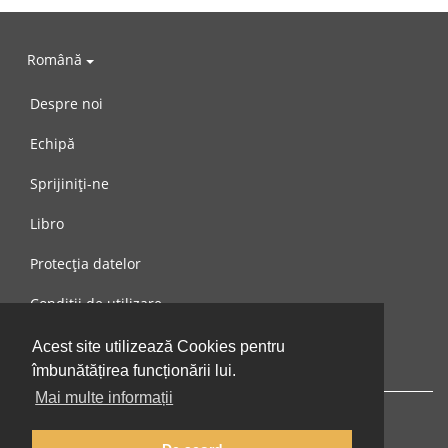
Română
Despre noi
Echipă
Sprijiniți-ne
Libro
Protecția datelor
Condiții de utilizare
Mesaj către noi
Acest site utilizează Cookies pentru
îmbunătățirea funcționării lui.
Mai multe informații