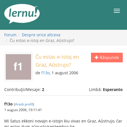
Mergi
la
Meni
conținut
Forum
Despre orice altceva
Ĉu estas e-istoj en Graz, Aŭstrujo?
Ĉu estas e-istoj en
Răspunde
Graz, Aŭstrujo?
de
f13o
, 1 august 2006
Contribuții/Mesaje:
2
Limbă:
Esperanto
f13o
(
Arată profil
)
1 august 2006, 19:11:41
Mi ŝatus ekkoni novajn e-istojn kiu vivas en Graz, Aŭstrujo, ĉar
mi estos dum aŭgusto/septembro tie.