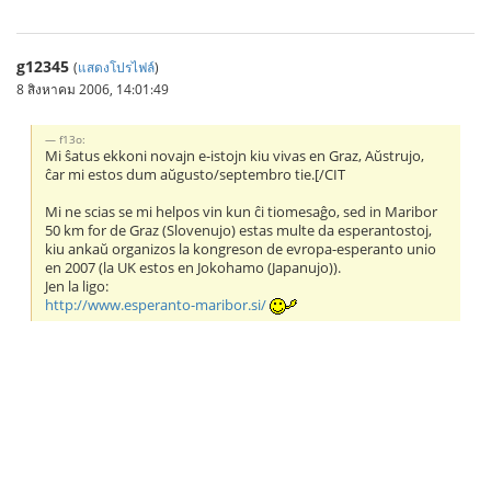
g12345
(
แสดงโปรไฟล์
)
8 สิงหาคม 2006, 14:01:49
f13o:
Mi ŝatus ekkoni novajn e-istojn kiu vivas en Graz, Aŭstrujo,
ĉar mi estos dum aŭgusto/septembro tie.[/CIT
Mi ne scias se mi helpos vin kun ĉi tiomesaĝo, sed in Maribor
50 km for de Graz (Slovenujo) estas multe da esperantostoj,
kiu ankaŭ organizos la kongreson de evropa-esperanto unio
en 2007 (la UK estos en Jokohamo (Japanujo)).
Jen la ligo:
http://www.esperanto-maribor.si/