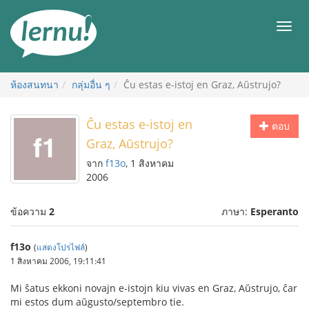
ไป
ยัง
เมนู
สารบัญ
ห้องสนทนา
กลุ่มอื่น ๆ
Ĉu estas e-istoj en Graz, Aŭstrujo?
Ĉu estas e-istoj en
ตอบ
Graz, Aŭstrujo?
จาก
f13o
, 1 สิงหาคม
2006
ข้อความ
2
ภาษา:
Esperanto
f13o
(
แสดงโปรไฟล์
)
1 สิงหาคม 2006, 19:11:41
Mi ŝatus ekkoni novajn e-istojn kiu vivas en Graz, Aŭstrujo, ĉar
mi estos dum aŭgusto/septembro tie.