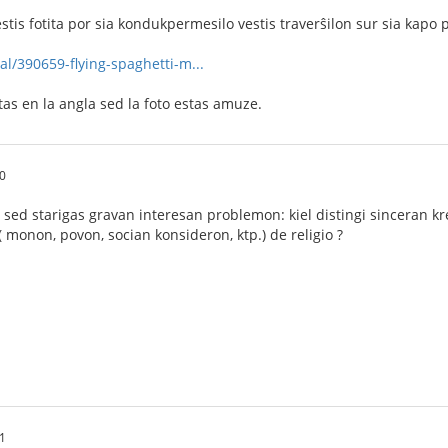
stis fotita por sia kondukpermesilo vestis traverŝilon sur sia kapo por
al/390659-flying-spaghetti-m...
tas en la angla sed la foto estas amuze.
0
 sed starigas gravan interesan problemon: kiel distingi sinceran kr
( monon, povon, socian konsideron, ktp.) de religio ?
1