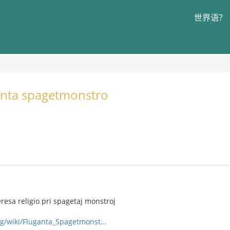
世界语？
ganta spagetmonstro
eresa religio pri spagetaj monstroj
rg/wiki/Fluganta_Spagetmonst...