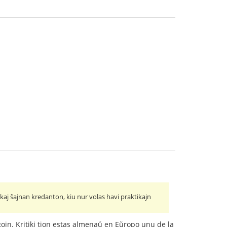
kaj ŝajnan kredanton, kiu nur volas havi praktikajn
aĝojn. Kritiki tion estas almenaŭ en Eŭropo unu de la