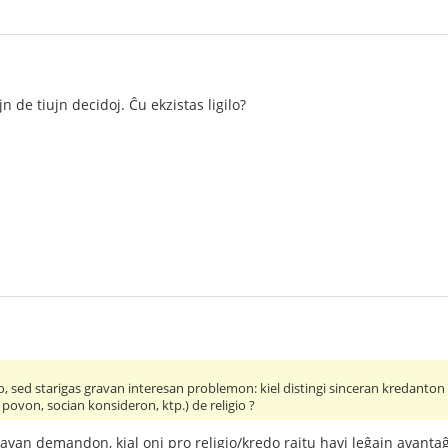
jn de tiujn decidoj. Ĉu ekzistas ligilo?
, sed starigas gravan interesan problemon: kiel distingi sinceran kredanton 
ovon, socian konsideron, ktp.) de religio ?
 gravan demandon, kial oni pro religio/kredo rajtu havi leĝajn avant