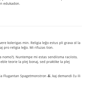
ncan edukadon.
e kolerigas min. Religia leĝo estus pli grava ol la
aj pro religia leĝo. Mi rifuzas tion.
aŭga nomo?). Nuntempe mi estas sendiisma raciisto,
ble teorie la plej bonaj, sed praktike la plej
i la Flugantan Spagetmonstron 🍝, kaj demandi ĉu ili