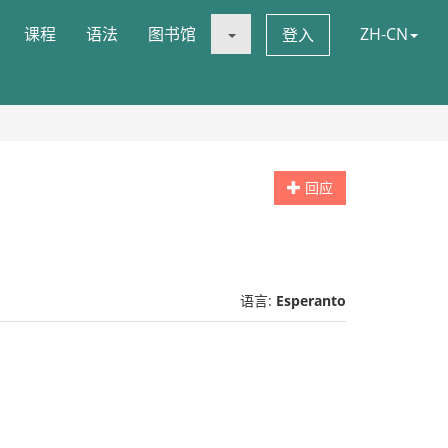
课程
语法
图书馆
ZH-CN
登入
回应
语言:
Esperanto