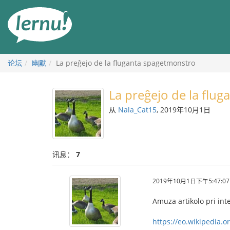
去
目
錄
頁
论坛
幽默
La preĝejo de la fluganta spagetmonstro
La preĝejo de la flu
从
Nala_Cat15
, 2019年10月1日
讯息：
7
2019年10月1日下午5:47:07
Amuza artikolo pri int
https://eo.wikipedia.o