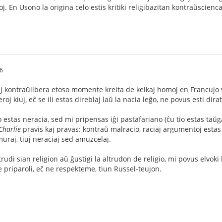
oj. En Usono la origina celo estis kritiki religibazitan kontraŭscie
6
 kontraŭlibera etoso momente kreita de kelkaj homoj en Francujo ver
roj kiuj, eĉ se ili estas direblaj laŭ la nacia leĝo, ne povus esti dirat
io estas neracia, sed mi pripensas iĝi pastafariano (ĉu tio estas t
Charlie
pravis kaj pravas: kontraŭ malracio, raciaj argumentoj estas e
muraj, tiuj neraciaj sed amuzcelaj.
trudi sian religion aŭ ĝustigi la altrudon de religio, mi povus elvok
e priparoli, eĉ ne respekteme, tiun Russel-teujon.