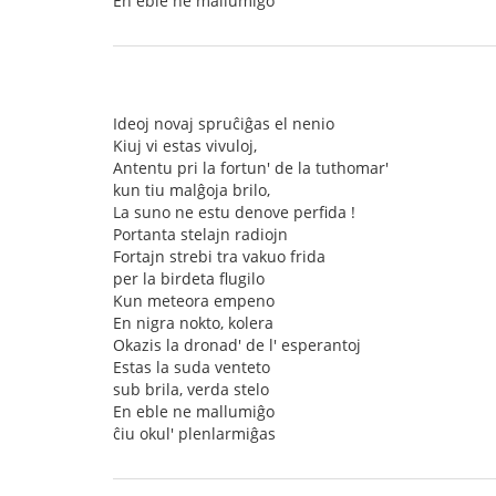
En eble ne mallumiĝo
Ideoj novaj spruĉiĝas el nenio
Kiuj vi estas vivuloj,
Antentu pri la fortun' de la tuthomar'
kun tiu malĝoja brilo,
La suno ne estu denove perfida !
Portanta stelajn radiojn
Fortajn strebi tra vakuo frida
per la birdeta flugilo
Kun meteora empeno
En nigra nokto, kolera
Okazis la dronad' de l' esperantoj
Estas la suda venteto
sub brila, verda stelo
En eble ne mallumiĝo
ĉiu okul' plenlarmiĝas