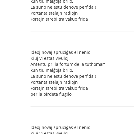
kun tiu malĝoja brilo,
La suno ne estu denove perfida !
Portanta stelajn radiojn
Fortajn strebi tra vakuo frida
Ideoj novaj spruĉiĝas el nenio
Kiuj vi estas vivuloj,
Antentu pri la fortun' de la tuthomar'
kun tiu malĝoja brilo,
La suno ne estu denove perfida !
Portanta stelajn radiojn
Fortajn strebi tra vakuo frida
per la birdeta flugilo
Ideoj novaj spruĉiĝas el nenio
Kiuj vi estas vivuloj,