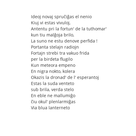
Ideoj novaj spruĉiĝas el nenio
Kiuj vi estas vivuloj,
Antentu pri la fortun' de la tuthomar'
kun tiu malĝoja brilo,
La suno ne estu denove perfida !
Portanta stelajn radiojn
Fortajn strebi tra vakuo frida
per la birdeta flugilo
Kun meteora empeno
En nigra nokto, kolera
Okazis la dronad' de l' esperantoj
Estas la suda venteto
sub brila, verda stelo
En eble ne mallumiĝo
ĉiu okul' plenlarmiĝas
Via blua lanterneto