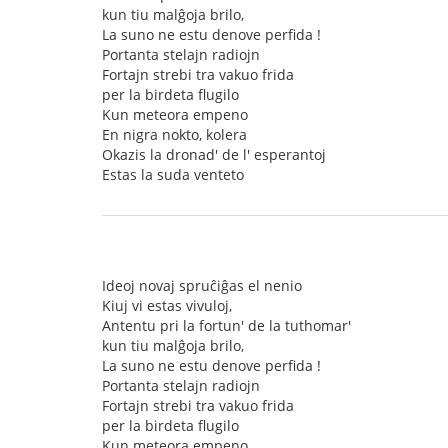
kun tiu malĝoja brilo,
La suno ne estu denove perfida !
Portanta stelajn radiojn
Fortajn strebi tra vakuo frida
per la birdeta flugilo
Kun meteora empeno
En nigra nokto, kolera
Okazis la dronad' de l' esperantoj
Estas la suda venteto
Ideoj novaj spruĉiĝas el nenio
Kiuj vi estas vivuloj,
Antentu pri la fortun' de la tuthomar'
kun tiu malĝoja brilo,
La suno ne estu denove perfida !
Portanta stelajn radiojn
Fortajn strebi tra vakuo frida
per la birdeta flugilo
Kun meteora empeno