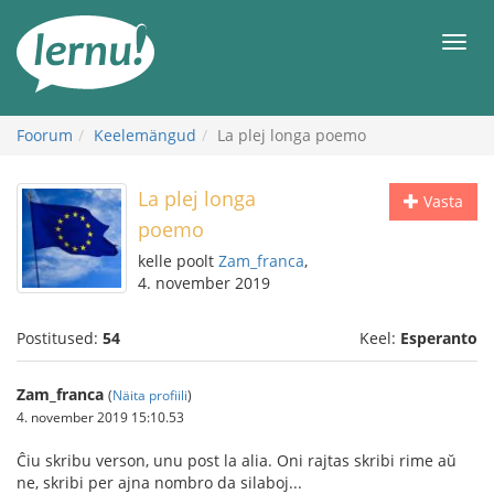
Sisu
juurde
Men
Foorum
Keelemängud
La plej longa poemo
La plej longa
Vasta
poemo
kelle poolt
Zam_franca
,
4. november 2019
Postitused:
54
Keel:
Esperanto
Zam_franca
(
Näita profiili
)
4. november 2019 15:10.53
Ĉiu skribu verson, unu post la alia. Oni rajtas skribi rime aŭ
ne, skribi per ajna nombro da silaboj...