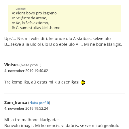
Vinisus:
A: Ploris bovo pro ĉagreno,
B: Sciiĝinte de azeno,
A: Ke, la ŝafa aksiomo,
B: Ĝi samestultas kiel...homo.
Ups'... Ne, mi volis diri, ke unue ulo A skribas, sekve ulo
B...sekve alia ulo ol ulo B do eble ulo A ... Mi ne bone klarigis.
Vinisus
(Näita profiili)
4. november 2019 19:40.02
Tre komplika, aŭ estas mi kiu azeniĝas!
Zam_franca
(
Näita profiili
)
4. november 2019 19:52.24
Mi ja tre malbone klarigadas.
Bonvolu imagi : Mi komencis, vi daŭris, sekve mi aŭ gealiulo