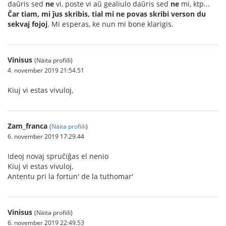
daŭris sed
ne
vi, poste vi aŭ gealiulo daŭris sed
ne
mi, ktp...
Ĉar tiam, mi ĵus skribis, tial mi ne povas skribi verson du
sekvaj fojoj
. Mi esperas, ke nun mi bone klarigis.
Vinisus
(Näita profiili)
4. november 2019 21:54.51
Kiuj vi estas vivuloj,
Zam_franca
(
Näita profiili
)
6. november 2019 17:29.44
Ideoj novaj spruĉiĝas el nenio
Kiuj vi estas vivuloj,
Antentu pri la fortun' de la tuthomar'
Vinisus
(Näita profiili)
6. november 2019 22:49.53