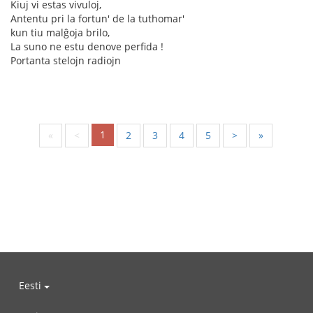
Kiuj vi estas vivuloj,
Antentu pri la fortun' de la tuthomar'
kun tiu malĝoja brilo,
La suno ne estu denove perfida !
Portanta stelojn radiojn
1
«
<
2
3
4
5
>
»
Eesti