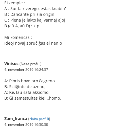
Ekzemple :
A : Sur la riverego, estas knabin'
B : Dancante pri sia oriĝin'
C : Plena je lakto kaj varmaj aĵoj
B (aŭ A, aŭ D) : ktp
Mi komencas :
Ideoj novaj spruĉiĝas el nenio
Vinisus
(Näita profiili)
4. november 2019 16:24.37
A: Ploris bovo pro ĉagreno,
B: Sciiĝinte de azeno,
A: Ke, laŭ ŝafa aksiomo,
B: Ĝi samestultas kiel...homo.
Zam_franca
(
Näita profiili
)
4. november 2019 16:50.30