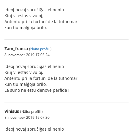
Ideoj novaj spruĉiĝas el nenio
Kiuj vi estas vivuloj,
Antentu pri la fortun' de la tuthomar'
kun tiu malĝoja brilo,
Zam_franca
(
Näita profiili
)
8. november 2019 17:03.24
Ideoj novaj spruĉiĝas el nenio
Kiuj vi estas vivuloj,
Antentu pri la fortun' de la tuthomar'
kun tiu malĝoja brilo,
La suno ne estu denove perfida !
Vinisus
(Näita profiili)
8. november 2019 19:07.30
Ideoj novaj spruĉiĝas el nenio