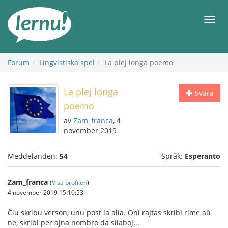
Till
sidans
Meny
innehåll
Forum
Lingvistiska spel
La plej longa poemo
La plej longa
Svara
poemo
av
Zam_franca
, 4
november 2019
Meddelanden:
54
Språk:
Esperanto
Zam_franca
(
Visa profilen
)
4 november 2019 15:10:53
Ĉiu skribu verson, unu post la alia. Oni rajtas skribi rime aŭ
ne, skribi per ajna nombro da silaboj...