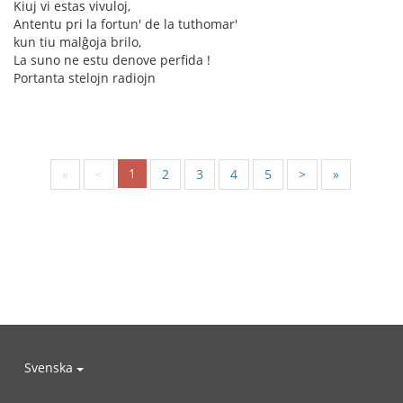
Kiuj vi estas vivuloj,
Antentu pri la fortun' de la tuthomar'
kun tiu malĝoja brilo,
La suno ne estu denove perfida !
Portanta stelojn radiojn
1
«
<
2
3
4
5
>
»
Svenska