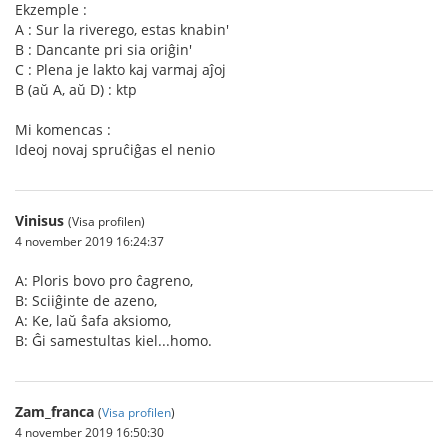
Ekzemple :
A : Sur la riverego, estas knabin'
B : Dancante pri sia oriĝin'
C : Plena je lakto kaj varmaj aĵoj
B (aŭ A, aŭ D) : ktp
Mi komencas :
Ideoj novaj spruĉiĝas el nenio
Vinisus
(Visa profilen)
4 november 2019 16:24:37
A: Ploris bovo pro ĉagreno,
B: Sciiĝinte de azeno,
A: Ke, laŭ ŝafa aksiomo,
B: Ĝi samestultas kiel...homo.
Zam_franca
(
Visa profilen
)
4 november 2019 16:50:30