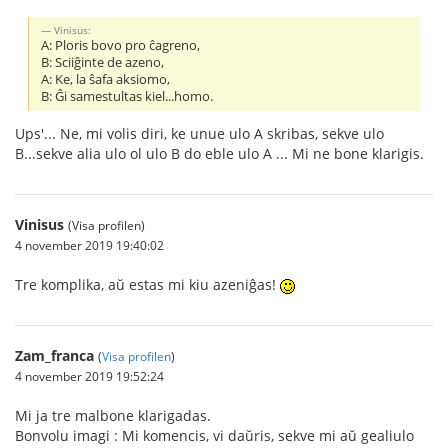
Vinisus:
A: Ploris bovo pro ĉagreno,
B: Sciiĝinte de azeno,
A: Ke, la ŝafa aksiomo,
B: Ĝi samestultas kiel...homo.
Ups'... Ne, mi volis diri, ke unue ulo A skribas, sekve ulo
B...sekve alia ulo ol ulo B do eble ulo A ... Mi ne bone klarigis.
Vinisus
(Visa profilen)
4 november 2019 19:40:02
Tre komplika, aŭ estas mi kiu azeniĝas!
Zam_franca
(
Visa profilen
)
4 november 2019 19:52:24
Mi ja tre malbone klarigadas.
Bonvolu imagi : Mi komencis, vi daŭris, sekve mi aŭ gealiulo