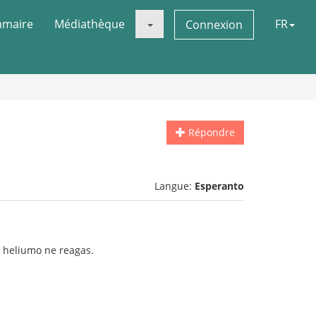
maire
Médiathèque
FR
Connexion
Répondre
Langue:
Esperanto
la heliumo ne reagas.