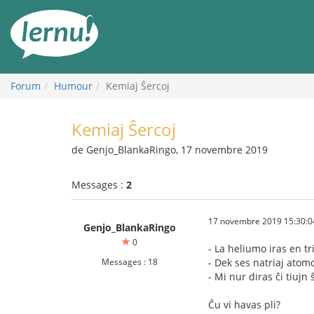
Aller
au
contenu
Forum
Humour
Kemiaj Ŝercoj
Kemiaj Ŝercoj
de Genjo_BlankaRingo, 17 novembre 2019
Messages :
2
17 novembre 2019 15:30:0
Genjo_BlankaRingo
0
- La heliumo iras en tr
Messages : 18
- Dek ses natriaj atomo
- Mi nur diras ĉi tiujn
Ĉu vi havas pli?