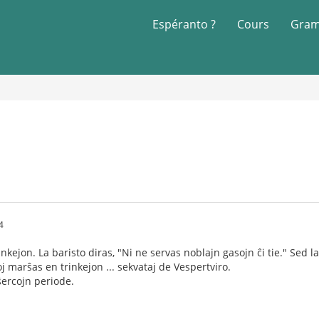
Espéranto ?
Cours
Gram
4
inkejon. La baristo diras, "Ni ne servas noblajn gasojn ĉi tie." Sed 
j marŝas en trinkejon ... sekvataj de Vespertviro.
 ŝercojn periode.