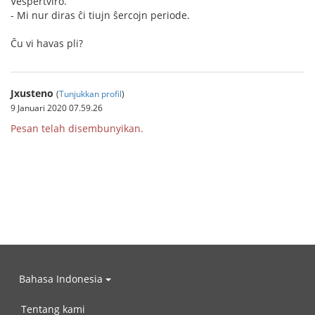
Vespertviro.
- Mi nur diras ĉi tiujn ŝercojn periode.
Ĉu vi havas pli?
Jxusteno
(
Tunjukkan profil
)
9 Januari 2020 07.59.26
Pesan telah disembunyikan.
Bahasa Indonesia
Tentang kami