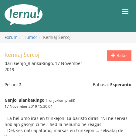
Ke
daftar
Men
isi
Forum
Humor
Kemiaj Ŝercoj
Kemiaj Ŝercoj
Balas
dari Genjo_BlankaRingo, 17 November
2019
Pesan:
2
Bahasa:
Esperanto
Genjo_BlankaRingo
(Tunjukkan profil)
17 November 2019 15.30.04
- La heliumo iras en trinkejon. La baristo diras, "Ni ne servas
noblajn gasojn ĉi tie." Sed la heliumo ne reagas.
- Dek ses natriaj atomoj marŝas en trinkejon ... sekvataj de