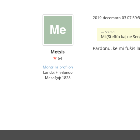
2019-decembro-03 07:39:
StefKo:
Mi (StefKo kaj ne Ser
Pardonu, ke mi fuŝis l
Metsis
64
Montri la profilon
Lando: Finnlando
Mesaĝoj: 1828