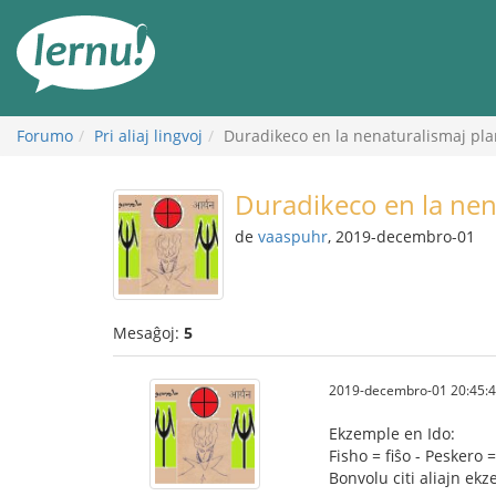
Al
la
enhavo
Forumo
Pri aliaj lingvoj
Duradikeco en la nenaturalismaj pla
Duradikeco en la nen
de
vaaspuhr
, 2019-decembro-01
Mesaĝoj:
5
2019-decembro-01 20:45:
Ekzemple en Ido:
Fisho = fiŝo - Peskero =
Bonvolu citi aliajn ek