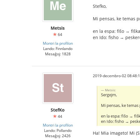
Stefko,
Mi pensas, ke temas pr
Metsis
en la espa: fiŝo → fiŝk
64
en Ido: fisho → pesker
Montri la profilon
Lando: Finnlando
Mesaĝoj: 1828
2019-decembro-02 08:48:
Metsis:
Sergejm,
Mi pensas, ke temas p
StefKo
en la espa: fiŝo → fiŝ
44
en Ido: fisho → pesk
Montri la profilon
Lando: Pollando
Ha! Mia imageto! Mi (S
Mesaĝoj: 2426