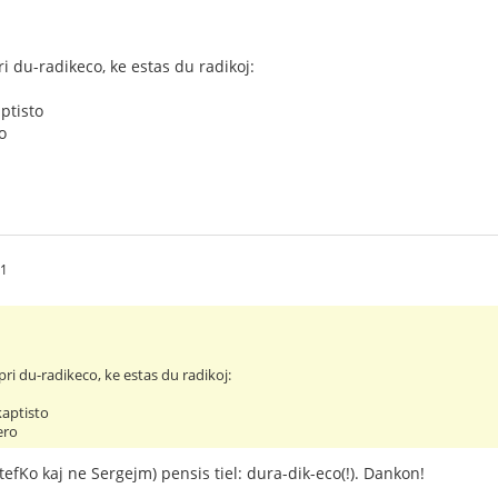
i du-radikeco, ke estas du radikoj:
aptisto
o
11
ri du-radikeco, ke estas du radikoj:
kaptisto
ero
tefKo kaj ne Sergejm) pensis tiel: dura-dik-eco(!). Dankon!