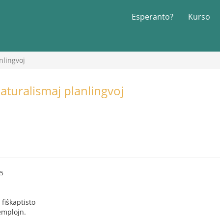
Esperanto?
Kurso
nlingvoj
aturalismaj planlingvoj
45
 fiŝkaptisto
zemplojn.