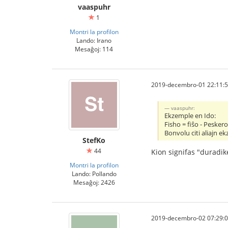
vaaspuhr
1
Montri la profilon
Lando: Irano
Mesaĝoj: 114
2019-decembro-01 22:11:
vaaspuhr:
Ekzemple en Ido:
Fisho = fiŝo - Peskero
Bonvolu citi aliajn e
StefKo
44
Kion signifas "duradik
Montri la profilon
Lando: Pollando
Mesaĝoj: 2426
2019-decembro-02 07:29: