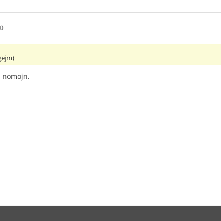
50
gejm)
a nomojn.