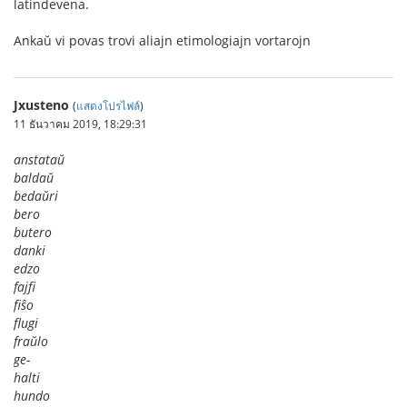
latindevena.
Ankaŭ vi povas trovi aliajn etimologiajn vortarojn
Jxusteno
(
แสดงโปรไฟล์
)
11 ธันวาคม 2019, 18:29:31
anstataŭ
baldaŭ
bedaŭri
bero
butero
danki
edzo
fajfi
fiŝo
flugi
fraŭlo
ge-
halti
hundo