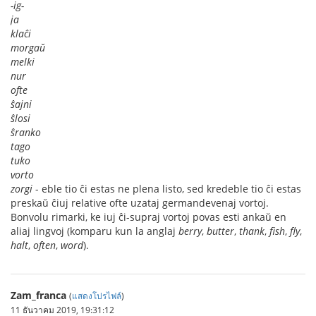
-ig-
ja
klaĉi
morgaŭ
melki
nur
ofte
ŝajni
ŝlosi
ŝranko
tago
tuko
vorto
zorgi
- eble tio ĉi estas ne plena listo, sed kredeble tio ĉi estas
preskaŭ ĉiuj relative ofte uzataj germandevenaj vortoj.
Bonvolu rimarki, ke iuj ĉi-supraj vortoj povas esti ankaŭ en
aliaj lingvoj (komparu kun la anglaj
berry
,
butter
,
thank
,
fish
,
fly
,
halt
,
often
,
word
).
Zam_franca
(
แสดงโปรไฟล์
)
11 ธันวาคม 2019, 19:31:12