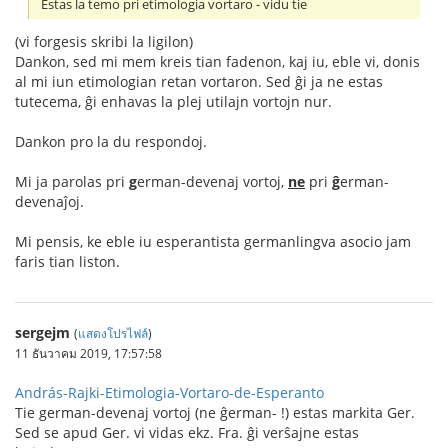
Estas la temo pri etimologia vortaro - vidu tie
(vi forgesis skribi la ligilon)
Dankon, sed mi mem kreis tian fadenon, kaj iu, eble vi, donis
al mi iun etimologian retan vortaron. Sed ĝi ja ne estas
tutecema, ĝi enhavas la plej utilajn vortojn nur.
Dankon pro la du respondoj.
Mi ja parolas pri
g
erman-devenaj vortoj,
ne
pri
ĝ
erman-
devenaĵoj.
Mi pensis, ke eble iu esperantista germanlingva asocio jam
faris tian liston.
sergejm
(
แสดงโปรไฟล์
)
11 ธันวาคม 2019, 17:57:58
András-Rajki-Etimologia-Vortaro-de-Esperanto
Tie german-devenaj vortoj (ne ĝerman- !) estas markita Ger.
Sed se apud Ger. vi vidas ekz. Fra. ĝi verŝajne estas