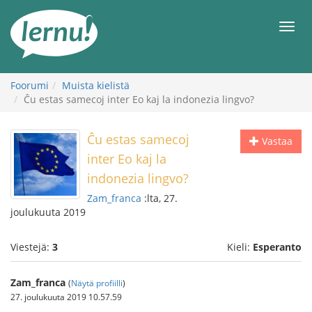
Tästä
sisältöön
Men
Foorumi
Muista kielistä
Ĉu estas samecoj inter Eo kaj la indonezia lingvo?
Ĉu estas samecoj
Vastaa
inter Eo kaj la
indonezia lingvo?
Zam_franca
:lta, 27.
joulukuuta 2019
Viestejä:
3
Kieli:
Esperanto
Zam_franca
(
Näytä profiilli
)
27. joulukuuta 2019 10.57.59