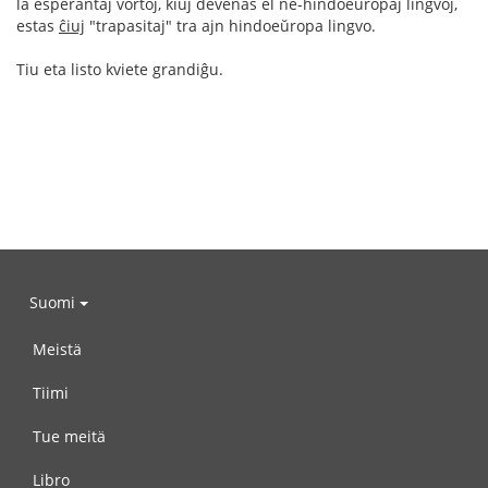
la esperantaj vortoj, kiuj devenas el ne-hindoeŭropaj lingvoj,
estas
ĉiuj
"trapasitaj" tra ajn hindoeŭropa lingvo.
Tiu eta listo kviete grandiĝu.
Suomi
Meistä
Tiimi
Tue meitä
Libro