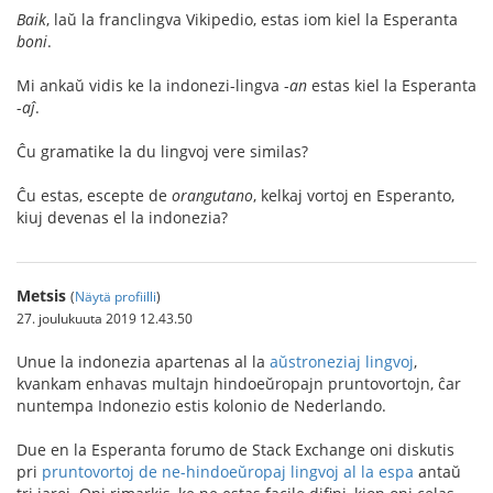
Baik
, laŭ la franclingva Vikipedio, estas iom kiel la Esperanta
boni
.
Mi ankaŭ vidis ke la indonezi-lingva -
an
estas kiel la Esperanta
-
aĵ
.
Ĉu gramatike la du lingvoj vere similas?
Ĉu estas, escepte de
orangutano
, kelkaj vortoj en Esperanto,
kiuj devenas el la indonezia?
Metsis
(
Näytä profiilli
)
27. joulukuuta 2019 12.43.50
Unue la indonezia apartenas al la
aŭstroneziaj lingvoj
,
kvankam enhavas multajn hindoeŭropajn pruntovortojn, ĉar
nuntempa Indonezio estis kolonio de Nederlando.
Due en la Esperanta forumo de Stack Exchange oni diskutis
pri
pruntovortoj de ne-hindoeŭropaj lingvoj al la espa
antaŭ