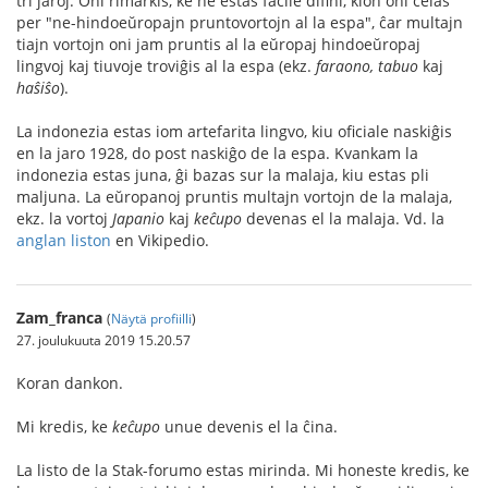
tri jaroj. Oni rimarkis, ke ne estas facile difini, kion oni celas
per "ne-hindoeŭropajn pruntovortojn al la espa", ĉar multajn
tiajn vortojn oni jam pruntis al la eŭropaj hindoeŭropaj
lingvoj kaj tiuvoje troviĝis al la espa (ekz.
faraono, tabuo
kaj
haŝiŝo
).
La indonezia estas iom artefarita lingvo, kiu oficiale naskiĝis
en la jaro 1928, do post naskiĝo de la espa. Kvankam la
indonezia estas juna, ĝi bazas sur la malaja, kiu estas pli
maljuna. La eŭropanoj pruntis multajn vortojn de la malaja,
ekz. la vortoj
Japanio
kaj
keĉupo
devenas el la malaja. Vd. la
anglan liston
en Vikipedio.
Zam_franca
(
Näytä profiilli
)
27. joulukuuta 2019 15.20.57
Koran dankon.
Mi kredis, ke
keĉupo
unue devenis el la ĉina.
La listo de la Stak-forumo estas mirinda. Mi honeste kredis, ke