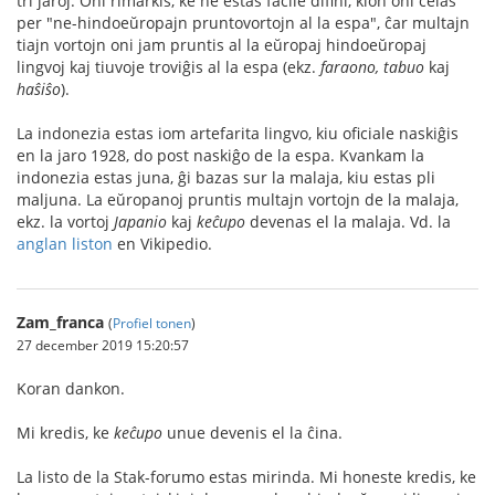
tri jaroj. Oni rimarkis, ke ne estas facile difini, kion oni celas
per "ne-hindoeŭropajn pruntovortojn al la espa", ĉar multajn
tiajn vortojn oni jam pruntis al la eŭropaj hindoeŭropaj
lingvoj kaj tiuvoje troviĝis al la espa (ekz.
faraono, tabuo
kaj
haŝiŝo
).
La indonezia estas iom artefarita lingvo, kiu oficiale naskiĝis
en la jaro 1928, do post naskiĝo de la espa. Kvankam la
indonezia estas juna, ĝi bazas sur la malaja, kiu estas pli
maljuna. La eŭropanoj pruntis multajn vortojn de la malaja,
ekz. la vortoj
Japanio
kaj
keĉupo
devenas el la malaja. Vd. la
anglan liston
en Vikipedio.
Zam_franca
(
Profiel tonen
)
27 december 2019 15:20:57
Koran dankon.
Mi kredis, ke
keĉupo
unue devenis el la ĉina.
La listo de la Stak-forumo estas mirinda. Mi honeste kredis, ke