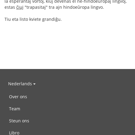
la esperantaj vortoj, kiuj devenas el ne-hindoeŭropaj lingvoj,
estas
ĉiuj
"trapasitaj" tra ajn hindoeŭropa lingvo.
Tiu eta listo kviete grandiĝu.
Nederlands
Over ons
Team
Steun ons
Libro