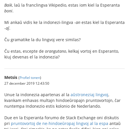
Baik
, laŭ la franclingva Vikipedio, estas iom kiel la Esperanta
boni
.
Mi ankaŭ vidis ke la indonezi-lingva -
an
estas kiel la Esperanta
-
aĵ
.
Ĉu gramatike la du lingvoj vere similas?
Ĉu estas, escepte de
orangutano
, kelkaj vortoj en Esperanto,
kiuj devenas el la indonezia?
Metsis
(
Profiel tonen
)
27 december 2019 12:43:50
Unue la indonezia apartenas al la
aŭstroneziaj lingvoj
,
kvankam enhavas multajn hindoeŭropajn pruntovortojn, ĉar
nuntempa Indonezio estis kolonio de Nederlando.
Due en la Esperanta forumo de Stack Exchange oni diskutis
pri
pruntovortoj de ne-hindoeŭropaj lingvoj al la espa
antaŭ