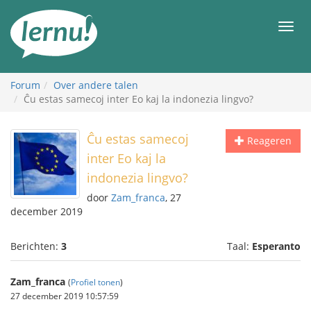
Naar
de
Men
inhoud
Forum
Over andere talen
Ĉu estas samecoj inter Eo kaj la indonezia lingvo?
Ĉu estas samecoj
Reageren
inter Eo kaj la
indonezia lingvo?
door
Zam_franca
, 27
december 2019
Berichten:
3
Taal:
Esperanto
Zam_franca
(
Profiel tonen
)
27 december 2019 10:57:59