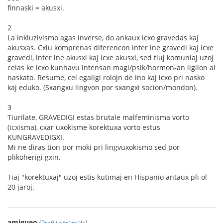
finnaski = akusxi.
2
La inkluzivismo agas inverse, do ankaux icxo gravedas kaj
akusxas. Cxiu komprenas diferencon inter ine gravedi kaj icxe
gravedi, inter ine akusxi kaj icxe akusxi, sed tiuj komuniaj uzoj
celas ke icxo kunhavu intensan magi/psik/hormon-an ligilon al
naskato. Resume, cel egaligi rolojn de ino kaj icxo pri nasko
kaj eduko. (Sxangxu lingvon por sxangxi socion/mondon).
3
Tiurilate, GRAVEDIGI estas brutale malfeminisma vorto
(icxisma), cxar uxokisme korektuxa vorto estus
KUNGRAVEDIGXI.
Mi ne diras tion por moki pri lingvuxokismo sed por
plikoherigi gxin.
Tiaj "korektuxaj" uzoj estis kutimaj en Hispanio antaux pli ol
20 jaroj.
amigueo
(
Profili görüntüle
)