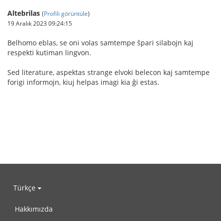
Altebrilas
(
Profili görüntüle
)
19 Aralık 2023 09:24:15
Belhomo eblas, se oni volas samtempe ŝpari silabojn kaj
respekti kutiman lingvon.
Sed literature, aspektas strange elvoki belecon kaj samtempe
forigi informojn, kiuj helpas imagi kia ĝi estas.
Türkçe
Hakkımızda