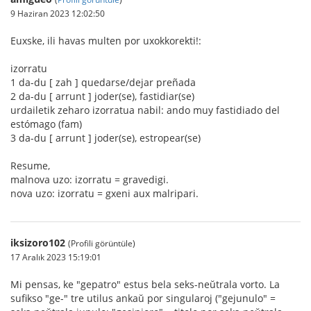
9 Haziran 2023 12:02:50
Euxske, ili havas multen por uxokkorekti!:
izorratu
1 da-du [ zah ] quedarse/dejar preñada
2 da-du [ arrunt ] joder(se), fastidiar(se)
urdailetik zeharo izorratua nabil: ando muy fastidiado del
estómago (fam)
3 da-du [ arrunt ] joder(se), estropear(se)
Resume,
malnova uzo: izorratu = gravedigi.
nova uzo: izorratu = gxeni aux malripari.
iksizoro102
(Profili görüntüle)
17 Aralık 2023 15:19:01
Mi pensas, ke "gepatro" estus bela seks-neŭtrala vorto. La
sufikso "ge-" tre utilus ankaŭ por singularoj ("gejunulo" =