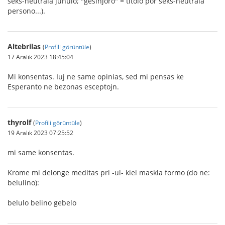
seks-neŭtrala junulo; "gesinjoro" = titolo por seks-neŭtrala
persono...).
Altebrilas
(
Profili görüntüle
)
17 Aralık 2023 18:45:04
Mi konsentas. Iuj ne same opinias, sed mi pensas ke
Esperanto ne bezonas esceptojn.
thyrolf
(
Profili görüntüle
)
19 Aralık 2023 07:25:52
mi same konsentas.
Krome mi delonge meditas pri -ul- kiel maskla formo (do ne:
belulino):
belulo belino gebelo