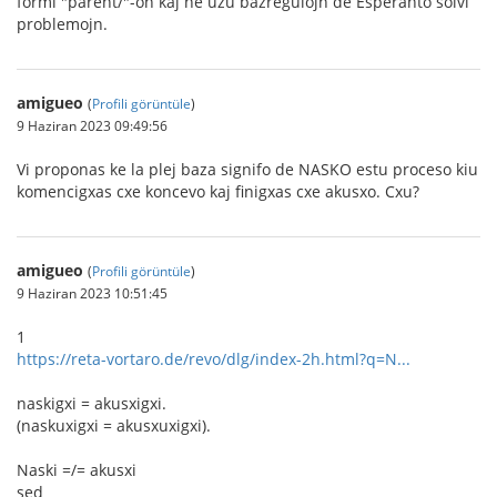
formi "parent/"-on kaj ne uzu bazregulojn de Esperanto solvi
problemojn.
amigueo
(
Profili görüntüle
)
9 Haziran 2023 09:49:56
Vi proponas ke la plej baza signifo de NASKO estu proceso kiu
komencigxas cxe koncevo kaj finigxas cxe akusxo. Cxu?
amigueo
(
Profili görüntüle
)
9 Haziran 2023 10:51:45
1
https://reta-vortaro.de/revo/dlg/index-2h.html?q=N...
naskigxi = akusxigxi.
(naskuxigxi = akusxuxigxi).
Naski =/= akusxi
sed