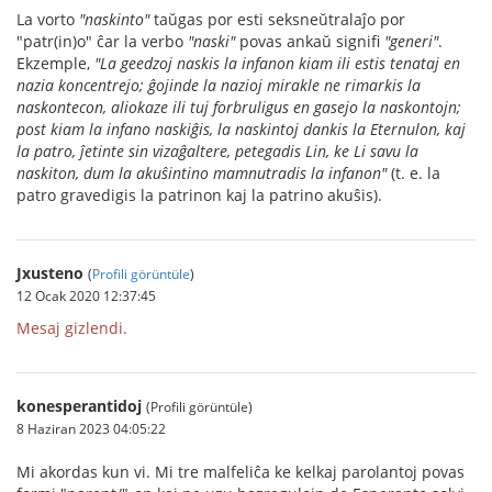
La vorto
"naskinto"
taŭgas por esti seksneŭtralaĵo por
"patr(in)o" ĉar la verbo
"naski"
povas ankaŭ signifi
"generi"
.
Ekzemple,
"La geedzoj naskis la infanon kiam ili estis tenataj en
nazia koncentrejo; ĝojinde la nazioj mirakle ne rimarkis la
naskontecon, aliokaze ili tuj forbruligus en gasejo la naskontojn;
post kiam la infano naskiĝis, la naskintoj dankis la Eternulon, kaj
la patro, ĵetinte sin vizaĝaltere, petegadis Lin, ke Li savu la
naskiton, dum la akuŝintino mamnutradis la infanon"
(t. e. la
patro gravedigis la patrinon kaj la patrino akuŝis).
Jxusteno
(
Profili görüntüle
)
12 Ocak 2020 12:37:45
Mesaj gizlendi.
konesperantidoj
(Profili görüntüle)
8 Haziran 2023 04:05:22
Mi akordas kun vi. Mi tre malfeliĉa ke kelkaj parolantoj povas