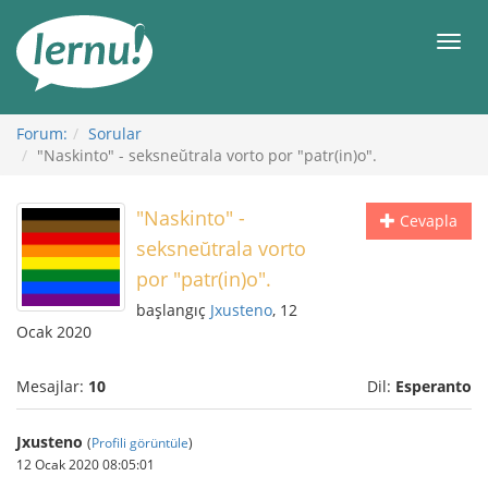
İçerik
Görüntüleme
Men
Forum:
Sorular
"Naskinto" - seksneŭtrala vorto por "patr(in)o".
"Naskinto" -
Cevapla
seksneŭtrala vorto
por "patr(in)o".
başlangıç
Jxusteno
, 12
Ocak 2020
Mesajlar:
10
Dil:
Esperanto
Jxusteno
(
Profili görüntüle
)
12 Ocak 2020 08:05:01