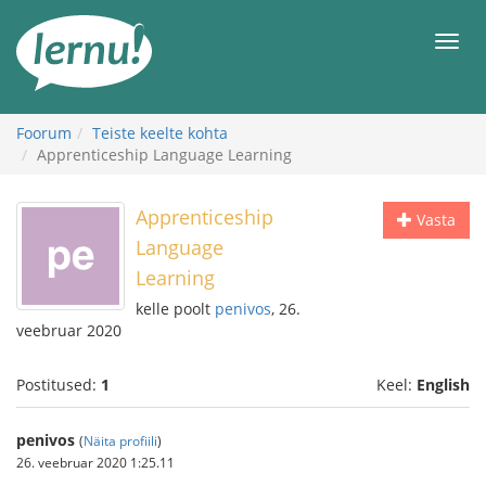
Sisu
juurde
Men
Foorum
Teiste keelte kohta
Apprenticeship Language Learning
Apprenticeship
Vasta
Language
Learning
kelle poolt
penivos
, 26.
veebruar 2020
Postitused:
1
Keel:
English
penivos
(
Näita profiili
)
26. veebruar 2020 1:25.11