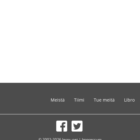
Meistä
Tiimi
Tue meitä
Libro
© 2002-2026 lernu.net |
Impressum