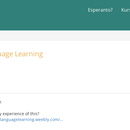
Esperanto?
Kur
uage Learning
11
 experience of this?
planguagelearning.weebly.com/...