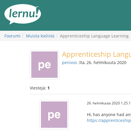
Tästä
sisältöön
Foorumi
Muista kielistä
Apprenticeship Language Learning
Apprenticeship Lang
penivos
:lta, 26. helmikuuta 2020
Viestejä:
1
26. helmikuuta 2020 1.25.
Hi, has anyone had any
https://apprenticeshi