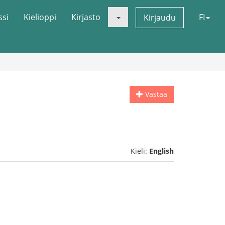
ssi
Kielioppi
Kirjasto
FI
Kirjaudu
Vastaa
Kieli:
English