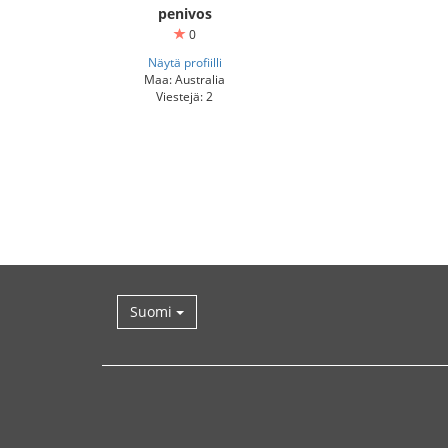
penivos
0
Näytä profiilli
Maa: Australia
Viestejä: 2
Suomi