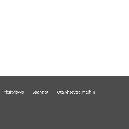
Yksityisyys
Säännöt
Ota yhteyttä meihin