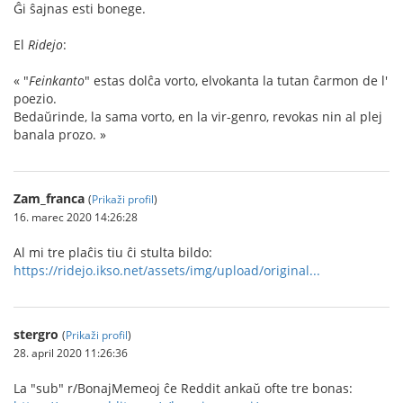
Ĝi ŝajnas esti bonege.
El
Ridejo
:
« "
Feinkanto
" estas dolĉa vorto, elvokanta la tutan ĉarmon de l'
poezio.
Bedaŭrinde, la sama vorto, en la vir-genro, revokas nin al plej
banala prozo. »
Zam_franca
(
Prikaži profil
)
16. marec 2020 14:26:28
Al mi tre plaĉis tiu ĉi stulta bildo:
https://ridejo.ikso.net/assets/img/upload/original...
stergro
(
Prikaži profil
)
28. april 2020 11:26:36
La "sub" r/BonajMemeoj ĉe Reddit ankaŭ ofte tre bonas: