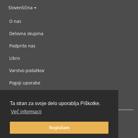
Slovenščina
O nas
Delovna skupina
Podprite nas
Libro
Varstvo podatkov
Pogoji uporabe
Navežite stik z nami
Ta stran za svoje delo uporablja Piškotke.
Več informacij
Soglašam
© 2002-2026 lernu.net |
Impressum