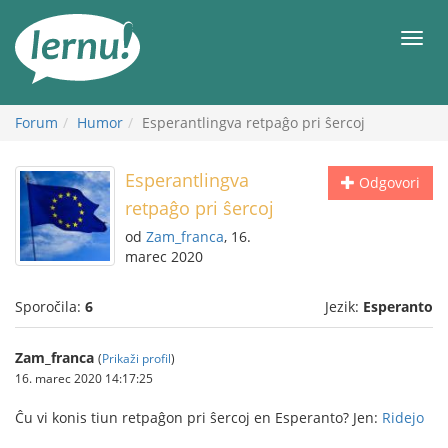
K
vsebini
Meni
Forum
Humor
Esperantlingva retpaĝo pri ŝercoj
Esperantlingva
Odgovori
retpaĝo pri ŝercoj
od
Zam_franca
, 16.
marec 2020
Sporočila:
6
Jezik:
Esperanto
Zam_franca
(
Prikaži profil
)
16. marec 2020 14:17:25
Ĉu vi konis tiun retpaĝon pri ŝercoj en Esperanto? Jen:
Ridejo