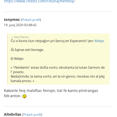
https://www.reddit.com/r/bonajmemeoj/
tonymec
(
Prikaži profil
)
19. junij 2020 03:48:42
Zam_franca:
Ĉu vi konis tiun retpaĝon pri ŝercoj en Esperanto? Jen:
Ridejo
Ĝi ŝajnas esti bonege.
El
Ridejo
:
« "
Feinkanto
" estas dolĉa vorto, elvokanta la tutan ĉarmon de
l' poezio.
Bedaŭrinde, la sama vorto, en la vir-genro, revokas nin al plej
banala prozo. »
Rakonte feoj maloftas feinojn, tial fe·kanto plistrangas
fek·anton.
Altebrilas
(
Prikaži profil
)