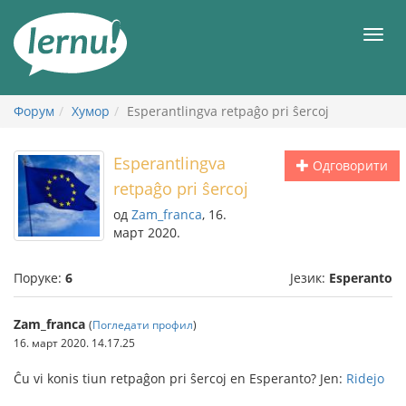
У
садржају
Мен
Форум
Хумор
Esperantlingva retpaĝo pri ŝercoj
Esperantlingva
Одговорити
retpaĝo pri ŝercoj
од
Zam_franca
, 16.
март 2020.
Поруке:
6
Језик:
Esperanto
Zam_franca
(
Погледати профил
)
16. март 2020. 14.17.25
Ĉu vi konis tiun retpaĝon pri ŝercoj en Esperanto? Jen:
Ridejo