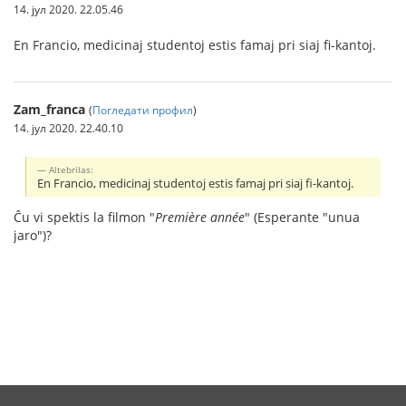
14. јул 2020. 22.05.46
En Francio, medicinaj studentoj estis famaj pri siaj fi-kantoj.
Zam_franca
(
Погледати профил
)
14. јул 2020. 22.40.10
Altebrilas:
En Francio, medicinaj studentoj estis famaj pri siaj fi-kantoj.
Ĉu vi spektis la filmon "
Première année
" (Esperante "unua
jaro")?