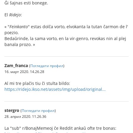
Ĝi ŝajnas esti bonege.
El
Ridejo
:
« "
Feinkanto
" estas dolĉa vorto, elvokanta la tutan ĉarmon de l'
poezio.
Bedaŭrinde, la sama vorto, en la vir-genro, revokas nin al plej
banala prozo. »
Zam_franca
(
Погледати профил
)
16. март 2020. 14.26.28
Al mi tre plaĉis tiu ĉi stulta bildo:
https://ridejo.ikso.net/assets/img/upload/original...
stergro
(
Погледати профил
)
28. април 2020. 11.26.36
La "sub" r/BonajMemeoj ĉe Reddit ankaŭ ofte tre bonas: