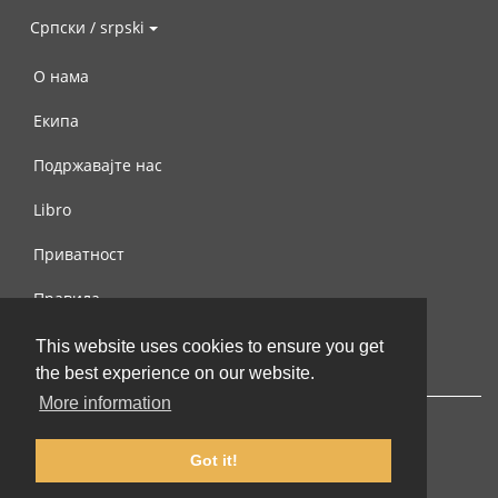
Српски / srpski
О нама
Екипа
Подржавајте нас
Libro
Приватност
Правила
Контактирајте нас
This website uses cookies to ensure you get
the best experience on our website.
More information
Got it!
© 2002-2026 lernu.net |
Impressum