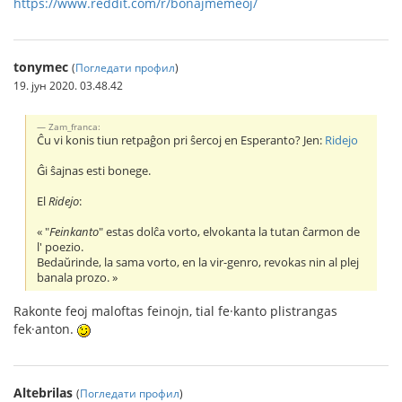
https://www.reddit.com/r/bonajmemeoj/
tonymec
(
Погледати профил
)
19. јун 2020. 03.48.42
Zam_franca:
Ĉu vi konis tiun retpaĝon pri ŝercoj en Esperanto? Jen:
Ridejo
Ĝi ŝajnas esti bonege.
El
Ridejo
:
« "
Feinkanto
" estas dolĉa vorto, elvokanta la tutan ĉarmon de
l' poezio.
Bedaŭrinde, la sama vorto, en la vir-genro, revokas nin al plej
banala prozo. »
Rakonte feoj maloftas feinojn, tial fe·kanto plistrangas
fek·anton.
Altebrilas
(
Погледати профил
)