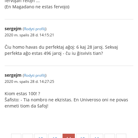
fervojan relojn ...
(En Magadano ne estas fervojo)
sergejm
(
Rodyti profilį
)
2020 m. spalis 28 d. 14:15:21
Ĉiu homo havas du perfektaj aĝoj: 6 kaj 28 jaroj. Sekvaj
perfekta aĝo estas 496 jaroj - ĉu iu ĝisvivis tian?
sergejm
(
Rodyti profilį
)
2020 m. spalis 28 d. 14:27:25
Kiom estas 100! ?
Ŝafisto: - Tia nombro ne ekzistas. En Univeroso oni ne povas
enmeti tiom da ŝafoj!