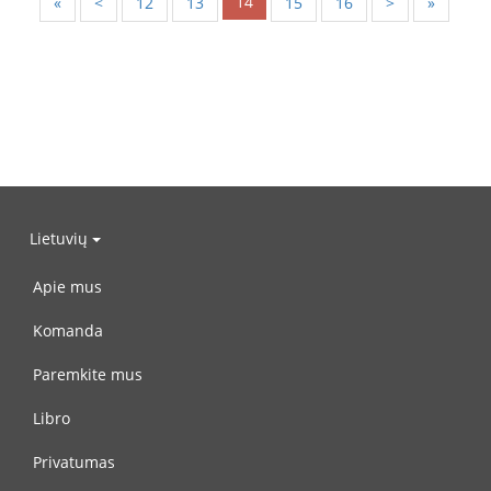
14
«
<
12
13
15
16
>
»
Lietuvių
Apie mus
Komanda
Paremkite mus
Libro
Privatumas