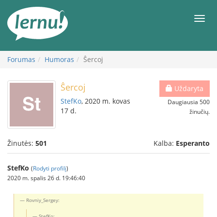
Į
turinį
Meni
Forumas
Humoras
Ŝercoj
Ŝercoj
Uždaryta
StefKo
, 2020 m. kovas
Daugiausia 500
17 d.
žinučių.
Žinutės:
501
Kalba:
Esperanto
StefKo
(
Rodyti profilį
)
2020 m. spalis 26 d. 19:46:40
Rovniy_Sergey:
StefKo: