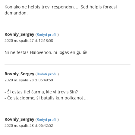
Konjako ne helpis trovi respondon, ... Sed helpis forgesi
demandon.
Rovniy_Sergey
(
Rodyti profilį
)
2020 m. spalis 27 d. 12:13:58
Ni ne festas Halovenon, ni loĝas en ĝi. 😃
Rovniy_Sergey
(
Rodyti profilį
)
2020 m. spalis 28 d. 05:49:59
- Ŝi estas tiel ĉarma, kie vi trovis ŝin?
- Ĉe stacidomo, ŝi batalis kun policanoj ...
Rovniy_Sergey
(
Rodyti profilį
)
2020 m. spalis 28 d. 06:42:52