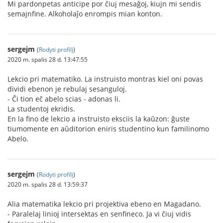
Mi pardonpetas anticipe por ĉiuj mesaĝoj, kiujn mi sendis
semajnfine. Alkoholaĵo enrompis mian konton.
sergejm
(
Rodyti profilį
)
2020 m. spalis 28 d. 13:47:55
Lekcio pri matematiko. La instruisto montras kiel oni povas
dividi ebenon je rebulaj sesanguloj.
- Ĉi tion eĉ abelo scias - adonas li.
La studentoj ekridis.
En la fino de lekcio a instruisto eksciis la kaŭzon: ĝuste
tiumomente en aŭditorion eniris studentino kun familinomo
Abelo.
sergejm
(
Rodyti profilį
)
2020 m. spalis 28 d. 13:59:37
Alia matematika lekcio pri projektiva ebeno en Magadano.
- Paralelaj linioj intersektas en senfineco. Ja vi ĉiuj vidis