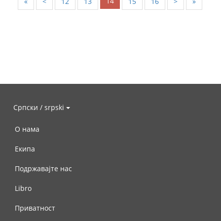
14
«
<
12
13
15
16
>
»
Српски / srpski
О нама
Екипа
Подржавајте нас
Libro
Приватност