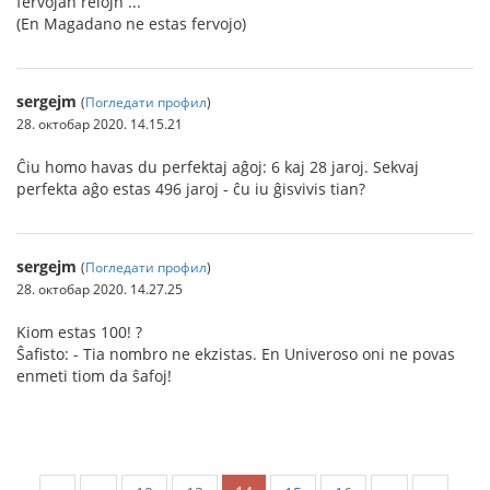
fervojan relojn ...
(En Magadano ne estas fervojo)
sergejm
(
Погледати профил
)
28. октобар 2020. 14.15.21
Ĉiu homo havas du perfektaj aĝoj: 6 kaj 28 jaroj. Sekvaj
perfekta aĝo estas 496 jaroj - ĉu iu ĝisvivis tian?
sergejm
(
Погледати профил
)
28. октобар 2020. 14.27.25
Kiom estas 100! ?
Ŝafisto: - Tia nombro ne ekzistas. En Univeroso oni ne povas
enmeti tiom da ŝafoj!