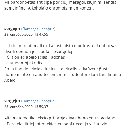
Mi pardonpetas anticipe por ĉiuj mesaĝoj, kiujn mi sendis
semajnfine. Alkoholaĵo enrompis mian konton.
sergejm
(
Погледати профил
)
28. октобар 2020. 13.47.55
Lekcio pri matematiko. La instruisto montras kiel oni povas
dividi ebenon je rebulaj sesanguloj.
- Ĉi tion eĉ abelo scias - adonas li.
La studentoj ekridis.
En la fino de lekcio a instruisto eksciis la kaŭzon: ĝuste
tiumomente en aŭditorion eniris studentino kun familinomo
Abelo.
sergejm
(
Погледати профил
)
28. октобар 2020. 13.59.37
Alia matematika lekcio pri projektiva ebeno en Magadano.
- Paralelaj linioj intersektas en senfineco. Ja vi ĉiuj vidis