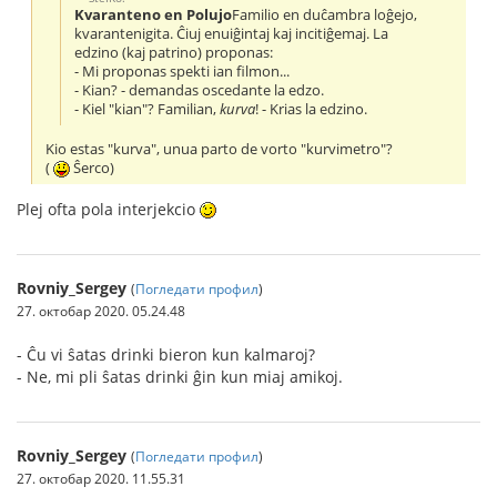
Kvaranteno en Polujo
Familio en duĉambra loĝejo,
kvarantenigita. Ĉiuj enuiĝintaj kaj incitiĝemaj. La
edzino (kaj patrino) proponas:
- Mi proponas spekti ian filmon...
- Kian? - demandas oscedante la edzo.
- Kiel "kian"? Familian,
kurva
! - Krias la edzino.
Kio estas "kurva", unua parto de vorto "kurvimetro"?
(
Ŝerco)
Plej ofta pola interjekcio
Rovniy_Sergey
(
Погледати профил
)
27. октобар 2020. 05.24.48
- Ĉu vi ŝatas drinki bieron kun kalmaroj?
- Ne, mi pli ŝatas drinki ĝin kun miaj amikoj.
Rovniy_Sergey
(
Погледати профил
)
27. октобар 2020. 11.55.31