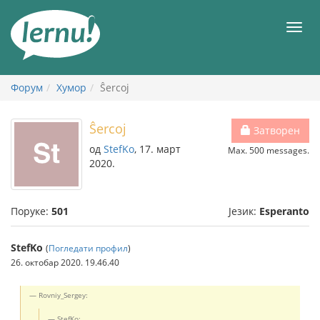
У
садржају
Мен
Форум
Хумор
Ŝercoj
Ŝercoj
Затворен
од
StefKo
, 17. март
Max. 500 messages.
2020.
Поруке:
501
Језик:
Esperanto
StefKo
(
Погледати профил
)
26. октобар 2020. 19.46.40
Rovniy_Sergey:
StefKo: