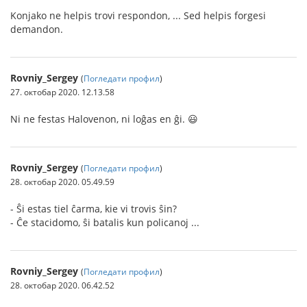
Konjako ne helpis trovi respondon, ... Sed helpis forgesi
demandon.
Rovniy_Sergey
(
Погледати профил
)
27. октобар 2020. 12.13.58
Ni ne festas Halovenon, ni loĝas en ĝi. 😃
Rovniy_Sergey
(
Погледати профил
)
28. октобар 2020. 05.49.59
- Ŝi estas tiel ĉarma, kie vi trovis ŝin?
- Ĉe stacidomo, ŝi batalis kun policanoj ...
Rovniy_Sergey
(
Погледати профил
)
28. октобар 2020. 06.42.52