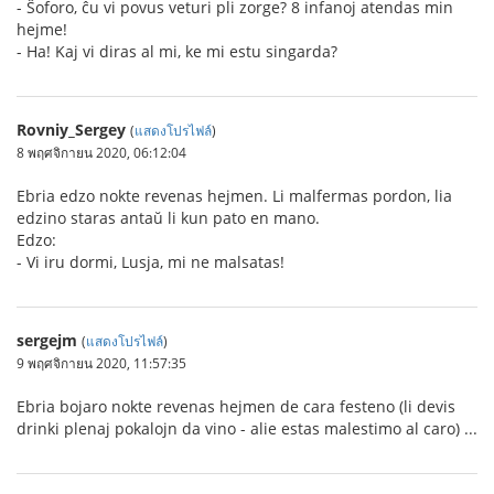
- Ŝoforo, ĉu vi povus veturi pli zorge? 8 infanoj atendas min
hejme!
- Ha! Kaj vi diras al mi, ke mi estu singarda?
Rovniy_Sergey
(
แสดงโปรไฟล์
)
8 พฤศจิกายน 2020, 06:12:04
Ebria edzo nokte revenas hejmen. Li malfermas pordon, lia
edzino staras antaŭ li kun pato en mano.
Edzo:
- Vi iru dormi, Lusja, mi ne malsatas!
sergejm
(
แสดงโปรไฟล์
)
9 พฤศจิกายน 2020, 11:57:35
Ebria bojaro nokte revenas hejmen de cara festeno (li devis
drinki plenaj pokalojn da vino - alie estas malestimo al caro) ...