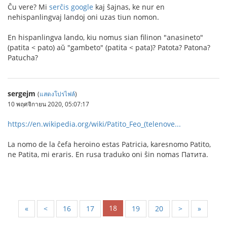
Ĉu vere? Mi
serĉis google
kaj ŝajnas, ke nur en
nehispanlingvaj landoj oni uzas tiun nomon.
En hispanlingva lando, kiu nomus sian filinon "anasineto"
(patita < pato) aŭ "gambeto" (patita < pata)? Patota? Patona?
Patucha?
sergejm
(
แสดงโปรไฟล์
)
10 พฤศจิกายน 2020, 05:07:17
https://en.wikipedia.org/wiki/Patito_Feo_(telenove...
La nomo de la ĉefa heroino estas Patricia, karesnomo Patito,
ne Patita, mi eraris. En rusa traduko oni ŝin nomas Патита.
18
«
<
16
17
19
20
>
»