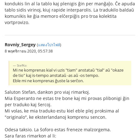
kondukis lin al la tablo kaj plenigis ĝin per manĝaĵo. Ĉe apuda
tablo sidis virinoj, kiuj rapide interparolis. La tradukilo baldaŭ
komunikis ke ĝia memoro elĉerpiĝis pro troa kolektita
vortprovizo.
Rovniy_Sergey
(
แสดงโปรไฟล์
)
8 พฤศจิกายน 2020, 05:57:38
StefKo:
Mi ne komprenas kial vi uzis "tiam" anstataŭ "tial" aŭ "okaze
de tio" kaj is-tempo anstataŭ -as aŭ -os tempo.
Eble mi ne komprenas ĝuste la serĉon.
Saluton Stefan, dankon pro viaj rimarkoj.
Mia Esperanto ne estas tre bone kaj mi provas plibonigi ĝin
per traduko kaj ŝercoj.
Mi volas, ke mia traduko estu kiel eble plej proksima al
"originalo", ke eksterlandanoj komprenu sencon.
Odesa taksio. La ŝoforo estas freneze malzorgema.
Sara faras rimarkon al li: