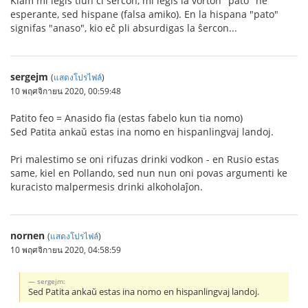
Kiam mi legis tiun ĉi ŝercon, mi legis la vorton "pato" ne
esperante, sed hispane (falsa amiko). En la hispana "pato"
signifas "anaso", kio eĉ pli absurdigas la ŝercon...
sergejm
(
แสดงโปรไฟล์
)
10 พฤศจิกายน 2020, 00:59:48
Patito feo = Anasido fia (estas fabelo kun tia nomo)
Sed Patita ankaŭ estas ina nomo en hispanlingvaj landoj.
Pri malestimo se oni rifuzas drinki vodkon - en Rusio estas
same, kiel en Pollando, sed nun nun oni povas argumenti ke
kuracisto malpermesis drinki alkoholaĵon.
nornen
(
แสดงโปรไฟล์
)
10 พฤศจิกายน 2020, 04:58:59
sergejm:
Sed Patita ankaŭ estas ina nomo en hispanlingvaj landoj.