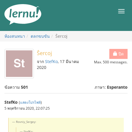
ไป
ยัง
เมนู
สารบัญ
ห้องสนทนา
ตลกขบขัน
Ŝercoj
Ŝercoj
ปิด
จาก
StefKo
, 17 มีนาคม
Max. 500 messages.
2020
ข้อความ
501
ภาษา:
Esperanto
StefKo
(
แสดงโปรไฟล์
)
5 พฤศจิกายน 2020, 22:07:25
Rovniy_Sergey:
StefKo: