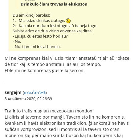
Drinkulo ĉiam trovas la ekskuzon
Du amikinoj parolas:
1: - Mia edzo drinkas ĉiutage.
2: - Kaj mia nur dum festotagoj aŭ baneja tago.
Subite edzo de dua virino envenas kaj diras:
- Ljusja, ĉu estas festo hodiaŭ?
- Ne.
- Nu, tiam mi iris al banejo.
Mi ne komprenas kial vi uzis "tiam" anstataŭ "tial" aŭ "okaze
de tio" kaj is-tempo anstataŭ -as aŭ -os tempo.
Eble mi ne komprenas ĝuste la serĉon.
sergejm
(
แสดงโปรไฟล์
)
8 พฤศจิกายน 2020, 02:26:39
Trafinto trafis magian mezepokan mondon.
Li aliris al taverno por manĝi. Tavernisto lin ne komprenis,
kvankam li havis elektronikan tradikilon, ĝi ankoraŭ ne havis
sufiĉan vortprovizon, sed li montris al la tavernisto oran
moneron kaj per mano sur la buŝon kaj tiu kompernis kaj