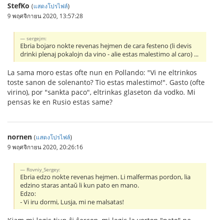
StefKo
(
แสดงโปรไฟล์
)
9 พฤศจิกายน 2020, 13:57:28
sergejm:
Ebria bojaro nokte revenas hejmen de cara festeno (li devis
drinki plenaj pokalojn da vino - alie estas malestimo al caro) ...
La sama moro estas ofte nun en Pollando: "Vi ne eltrinkos
toste sanon de solenanto? Tio estas malestimo!". Gasto (ofte
virino), por "sankta paco", eltrinkas glaseton da vodko. Mi
pensas ke en Rusio estas same?
nornen
(
แสดงโปรไฟล์
)
9 พฤศจิกายน 2020, 20:26:16
Rovniy_Sergey:
Ebria edzo nokte revenas hejmen. Li malfermas pordon, lia
edzino staras antaŭ li kun pato en mano.
Edzo:
- Vi iru dormi, Lusja, mi ne malsatas!