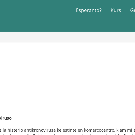
Esperanto?
Kurs
G
viruso
de la histerio antikronovirusa ke estinte en komercocentro, kiam mi e