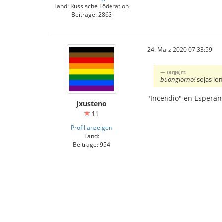
Land: Russische Föderation
Beiträge: 2863
24. März 2020 07:33:59
sergejm:
buongiorno!
sojas iom
"Incendio" en Esperan
Jxusteno
11
Profil anzeigen
Land:
Beiträge: 954