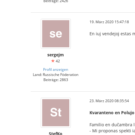
Beiträge: 2426
19. März 2020 15:47:18
En iuj vendejoj estas
sergejm
42
Profil anzeigen
Land: Russische Föderation
Beiträge: 2863
23. März 2020 08:35:54
Kvaranteno en Polujo
Familio en duĉambra lo
- Mi proponas spekti ia
StefKo