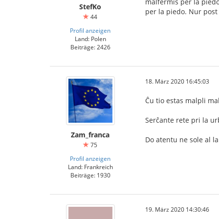
malfermis per la piedo,
StefKo
per la piedo. Nur post 
44
Profil anzeigen
Land: Polen
Beiträge: 2426
18. März 2020 16:45:03
Ĉu tio estas malpli ma
Serĉante rete pri la ur
Zam_franca
Do atentu ne sole al la 
75
Profil anzeigen
Land: Frankreich
Beiträge: 1930
19. März 2020 14:30:46