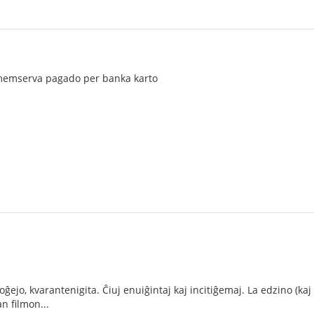
 memserva pagado per banka karto
ĝejo, kvarantenigita. Ĉiuj enuiĝintaj kaj incitiĝemaj. La edzino (kaj
n filmon...