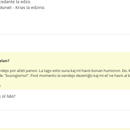
cedante la edzo.
,
kurva
! - Krias la edzino.
talan?
endejo por aĉeti panon. La tago estis suna kaj mi havis bonan humoron. Do, 
tale: "buongiorno!". Post momento la vendejo dezertiĝis kaj mi eĉ ne havis al k
m
us
nĭ hăo
?