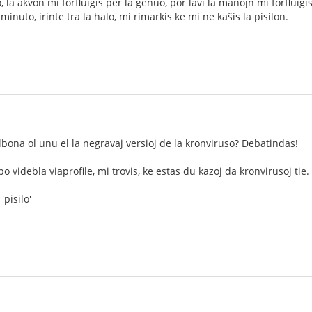
 la akvon mi forfluigis per la genuo, por lavi la manojn mi forfluig
minuto, irinte tra la halo, mi rimarkis ke mi ne kaŝis la pisilon.
lbona ol unu el la negravaj versioj de la kronviruso? Debatindas!
bo videbla viaprofile, mi trovis, ke estas du kazoj da kronvirusoj tie.
'pisilo'