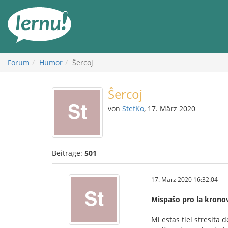
Zum
Inhalt
Forum
Humor
Ŝercoj
Ŝercoj
von
StefKo
, 17. März 2020
Beiträge:
501
17. März 2020 16:32:04
Mispaŝo pro la krono
Mi estas tiel stresita 