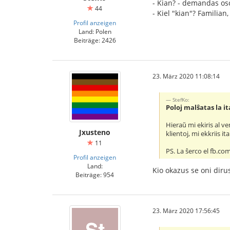
- Kian? - demandas os
44
- Kiel "kian"? Familian
Profil anzeigen
Land: Polen
Beiträge: 2426
23. März 2020 11:08:14
StefKo:
Poloj malŝatas la i
Hieraŭ mi ekiris al v
Jxusteno
klientoj, mi ekkriis i
11
PS. La ŝerco el fb.co
Profil anzeigen
Land:
Kio okazus se oni dir
Beiträge: 954
23. März 2020 17:56:45