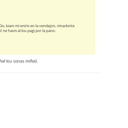
Do, kiam mi eniris en la vendejon, rimarkinte
ĉ ne havis al kiu pagi por la pano.
hał
kiu sonas
miĥaŭ
.