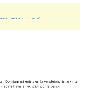
/www.drzewica.pl/profiles/20
n. Do, kiam mi eniris en la vendejon, rimarkinte
mi eĉ ne havis al kiu pagi por la pano.