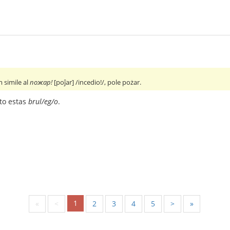
 simile al
пожар!
[poĵar] /incedio!/, pole pożar.
to estas
brul/eg/o
.
1
«
<
2
3
4
5
>
»