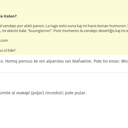
la italan?
 al vendejo por aĉeti panon. La tago estis suna kaj mi havis bonan humoron. 
, mi ekkriis itale: "buongiorno!". Post momento la vendejo dezertiĝis kaj mi e
b.com
rus
nĭ hăo
?
nio. Homoj pensus ke oni alparolas ian Maĥaelon. Pole tio estas:
Mic
simile al
пожар!
[poĵar] /incedio!/, pole pożar.