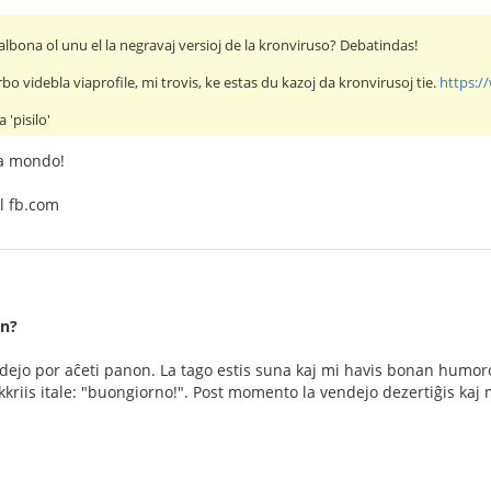
albona ol unu el la negravaj versioj de la kronviruso? Debatindas!
rbo videbla viaprofile, mi trovis, ke estas du kazoj da kronvirusoj tie.
https:/
 'pisilo'
na mondo!
l fb.com
an?
ndejo por aĉeti panon. La tago estis suna kaj mi havis bonan humoro
kkriis itale: "buongiorno!". Post momento la vendejo dezertiĝis kaj 