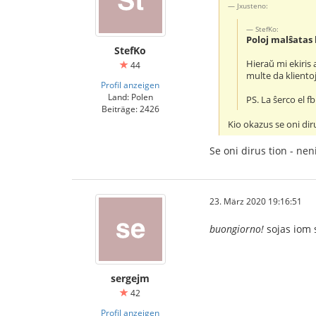
Jxusteno:
StefKo:
Poloj malŝatas 
StefKo
Hieraŭ mi ekiris
44
multe da klientoj
Profil anzeigen
Land: Polen
PS. La ŝerco el f
Beiträge: 2426
Kio okazus se oni di
Se oni dirus tion - ne
23. März 2020 19:16:51
buongiorno!
sojas iom 
sergejm
42
Profil anzeigen