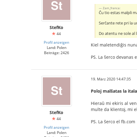
Zam_franca:
Ĉu tio estas malpli m
Serĉante rete pri la u
StefKo
Do atentu ne sole al la
44
Profil anzeigen
Kiel maletendiĝis nu
Land: Polen
Beiträge: 2426
PS. La ŝerco devanas e
19. März 2020 14:47:35
Poloj malŝatas la ital
Hieraŭ mi ekiris al ve
multe da klientoj, mi e
StefKo
44
PS. La ŝerco el fb.com
Profil anzeigen
Land: Polen