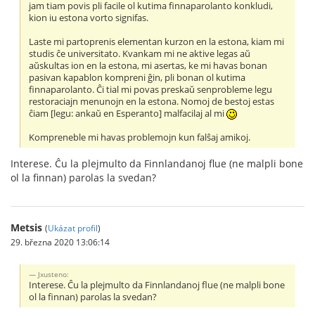
jam tiam povis pli facile ol kutima finnaparolanto konkludi,
kion iu estona vorto signifas.
Laste mi partoprenis elementan kurzon en la estona, kiam mi
studis ĉe universitato. Kvankam mi ne aktive legas aŭ
aŭskultas ion en la estona, mi asertas, ke mi havas bonan
pasivan kapablon kompreni ĝin, pli bonan ol kutima
finnaparolanto. Ĉi tial mi povas preskaŭ senprobleme legu
restoraciajn menunojn en la estona. Nomoj de bestoj estas
ĉiam [legu: ankaŭ en Esperanto] malfacilaj al mi
Kompreneble mi havas problemojn kun falŝaj amikoj.
Interese. Ĉu la plejmulto da Finnlandanoj flue (ne malpli bone
ol la finnan) parolas la svedan?
Metsis
(
Ukázat profil
)
29. března 2020 13:06:14
Jxusteno:
Interese. Ĉu la plejmulto da Finnlandanoj flue (ne malpli bone
ol la finnan) parolas la svedan?