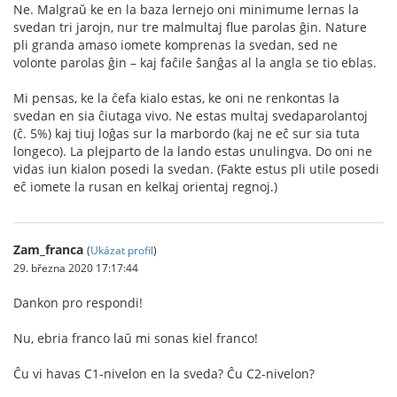
Ne. Malgraŭ ke en la baza lernejo oni minimume lernas la
svedan tri jarojn, nur tre malmultaj flue parolas ĝin. Nature
pli granda amaso iomete komprenas la svedan, sed ne
volonte parolas ĝin – kaj faĉile ŝanĝas al la angla se tio eblas.
Mi pensas, ke la ĉefa kialo estas, ke oni ne renkontas la
svedan en sia ĉiutaga vivo. Ne estas multaj svedaparolantoj
(ĉ. 5%) kaj tiuj loĝas sur la marbordo (kaj ne eĉ sur sia tuta
longeco). La plejparto de la lando estas unulingva. Do oni ne
vidas iun kialon posedi la svedan. (Fakte estus pli utile posedi
eĉ iomete la rusan en kelkaj orientaj regnoj.)
Zam_franca
(
Ukázat profil
)
29. března 2020 17:17:44
Dankon pro respondi!
Nu, ebria franco laŭ mi sonas kiel franco!
Ĉu vi havas C1-nivelon en la sveda? Ĉu C2-nivelon?