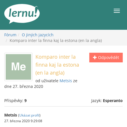
Přejít
k
Men
obsahu
Fórum
O jiných jazycích
Komparo inter la finna kaj la estona (en la angla)
Komparo inter la
Odpovědět
finna kaj la estona
(en la angla)
od uživatele
Metsis
ze
dne 27. března 2020
Příspěvky:
9
Jazyk:
Esperanto
Metsis
(
Ukázat profil
)
27. března 2020 9:29:08