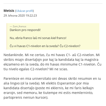
Metsis
(
Ukázat profil
)
29. března 2020 19:22:23
Zam_franca:
Dankon pro respondi!
Nu, ebria franco laŭ mi sonas kiel franco!
Ĉu vi havas C1-nivelon en la sveda? Ĉu C2-nivelon?
Nedankinde. Mi ne certas, ĉu mi havas C1- aŭ C2-nivelon. Mi
skribis miajn disertaĵojn por kaj la kandidata kaj la magistra
ekzameno en la sveda, do mi havas minimume C1-nivelon. Ĉu
tiu nivelo egalas C2-nivelon? Mi ne scias.
Parenteze en mia universitato oni devas skribi resumon en iu
alia lingvo (ol la sveda). Mi elektis Esperanton por mia
kandidata disertaĵo (poste mi eklernis, ke mi faris kelkajn
erarojn, sed memoru, ke tiutempe mi estis memlerninto,
partoprenis neniun kurson).