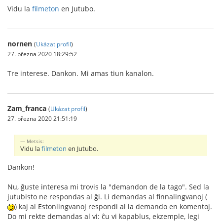
Vidu la
filmeton
en Jutubo.
nornen
(
Ukázat profil
)
27. března 2020 18:29:52
Tre interese. Dankon. Mi amas tiun kanalon.
Zam_franca
(
Ukázat profil
)
27. března 2020 21:51:19
Metsis:
Vidu la
filmeton
en Jutubo.
Dankon!
Nu, ĝuste interesa mi trovis la "demandon de la tago". Sed la
jutubisto ne respondas al ĝi. Li demandas al finnalingvanoj (
) kaj al Estonlingvanoj respondi al la demando en komentoj.
Do mi rekte demandas al vi: ĉu vi kapablus, ekzemple, legi