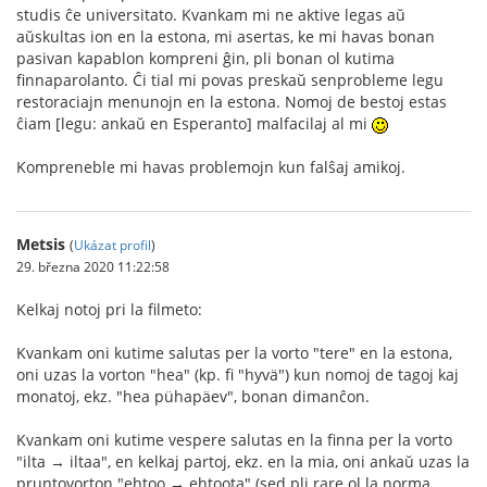
studis ĉe universitato. Kvankam mi ne aktive legas aŭ
aŭskultas ion en la estona, mi asertas, ke mi havas bonan
pasivan kapablon kompreni ĝin, pli bonan ol kutima
finnaparolanto. Ĉi tial mi povas preskaŭ senprobleme legu
restoraciajn menunojn en la estona. Nomoj de bestoj estas
ĉiam [legu: ankaŭ en Esperanto] malfacilaj al mi
Kompreneble mi havas problemojn kun falŝaj amikoj.
Metsis
(
Ukázat profil
)
29. března 2020 11:22:58
Kelkaj notoj pri la filmeto:
Kvankam oni kutime salutas per la vorto "tere" en la estona,
oni uzas la vorton "hea" (kp. fi "hyvä") kun nomoj de tagoj kaj
monatoj, ekz. "hea pühapäev", bonan dimanĉon.
Kvankam oni kutime vespere salutas en la finna per la vorto
"ilta → iltaa", en kelkaj partoj, ekz. en la mia, oni ankaŭ uzas la
pruntovorton "ehtoo → ehtoota" (sed pli rare ol la norma