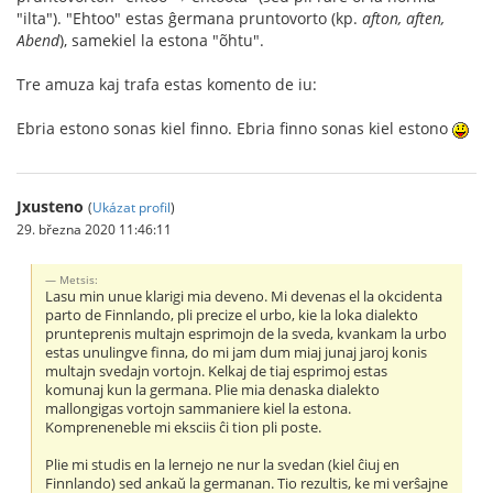
"ilta"). "Ehtoo" estas ĝermana pruntovorto (kp.
afton, aften,
Abend
), samekiel la estona "õhtu".
Tre amuza kaj trafa estas komento de iu:
Ebria estono sonas kiel finno. Ebria finno sonas kiel estono
Jxusteno
(
Ukázat profil
)
29. března 2020 11:46:11
Metsis:
Lasu min unue klarigi mia deveno. Mi devenas el la okcidenta
parto de Finnlando, pli precize el urbo, kie la loka dialekto
prunteprenis multajn esprimojn de la sveda, kvankam la urbo
estas unulingve finna, do mi jam dum miaj junaj jaroj konis
multajn svedajn vortojn. Kelkaj de tiaj esprimoj estas
komunaj kun la germana. Plie mia denaska dialekto
mallongigas vortojn sammaniere kiel la estona.
Kompreneneble mi eksciis ĉi tion pli poste.
Plie mi studis en la lernejo ne nur la svedan (kiel ĉiuj en
Finnlando) sed ankaŭ la germanan. Tio rezultis, ke mi verŝajne