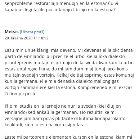
senprobleme restoraciajn menuojn en la estona? Ĉu vi
kapablus legi facile por-infanajn librojn en la estona?
Metsis
(
Ukázat profil
)
29. března 2020 11:18:12
Lasu min unue klarigi mia deveno. Mi devenas el la okcidenta
parto de Finnlando, pli precize el urbo, kie la loka dialekto
prunteprenis multajn esprimojn de la sveda, kvankam la urbo
estas unulingve finna, do mi jam dum miaj junaj jaroj konis
multajn svedajn vortojn. Kelkaj de tiaj esprimoj estas komunaj
kun la germana. Plie mia denaska dialekto mallongigas
vortojn sammaniere kiel la estona. Kompreneneble mi eksciis
ĉi tion pli poste.
Plie mi studis en la lernejo ne nur la svedan (kiel ĉiuj en
Finnlando) sed ankaŭ la germanan. Tio rezultis, ke mi
verŝajne jam tiam povis pli facile ol kutima finnaparolanto
konkludi, kion iu estona vorto signifas.
Laste mi partoprenis elementan kurzon en la estona, kiam mi