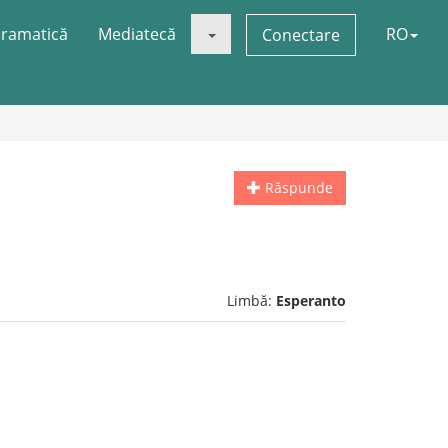
ramatică
Mediatecă
RO
Conectare
Răspunde
Limbă:
Esperanto