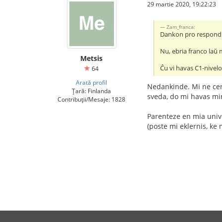
29 martie 2020, 19:22:23
Zam_franca:
Dankon pro respondi
Nu, ebria franco laŭ 
Metsis
Ĉu vi havas C1-nivel
64
Arată profil
Nedankinde. Mi ne cert
Țară: Finlanda
sveda, do mi havas min
Contribuții/Mesaje: 1828
Parenteze en mia unive
(poste mi eklernis, ke