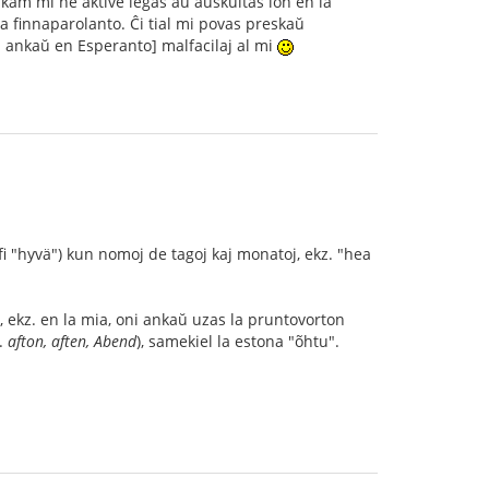
kam mi ne aktive legas aŭ aŭskultas ion en la
 finnaparolanto. Ĉi tial mi povas preskaŭ
 ankaŭ en Esperanto] malfacilaj al mi
fi "hyvä") kun nomoj de tagoj kaj monatoj, ekz. "hea
j, ekz. en la mia, oni ankaŭ uzas la pruntovorton
p.
afton, aften, Abend
), samekiel la estona "õhtu".