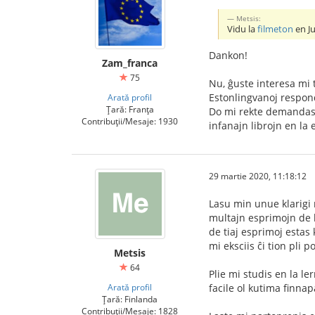
Metsis:
Vidu la
filmeton
en J
Dankon!
Zam_franca
75
Nu, ĝuste interesa mi 
Estonlingvanoj respon
Arată profil
Țară: Franța
Do mi rekte demandas a
Contribuții/Mesaje: 1930
infanajn librojn en la 
29 martie 2020, 11:18:12
Lasu min unue klarigi 
multajn esprimojn de l
de tiaj esprimoj esta
mi eksciis ĉi tion pli p
Metsis
64
Plie mi studis en la le
Arată profil
facile ol kutima finnap
Țară: Finlanda
Contribuții/Mesaje: 1828