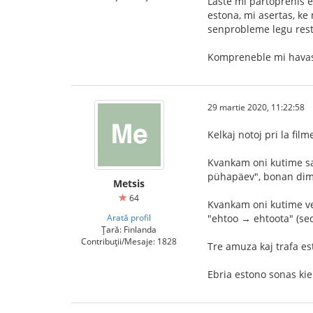
Laste mi partoprenis e
estona, mi asertas, ke
senprobleme legu rest
Kompreneble mi havas 
29 martie 2020, 11:22:58
Kelkaj notoj pri la film
Kvankam oni kutime sal
pühapäev", bonan di
Metsis
64
Kvankam oni kutime vesp
Arată profil
"ehtoo → ehtoota" (sed
Țară: Finlanda
Contribuții/Mesaje: 1828
Tre amuza kaj trafa es
Ebria estono sonas kie