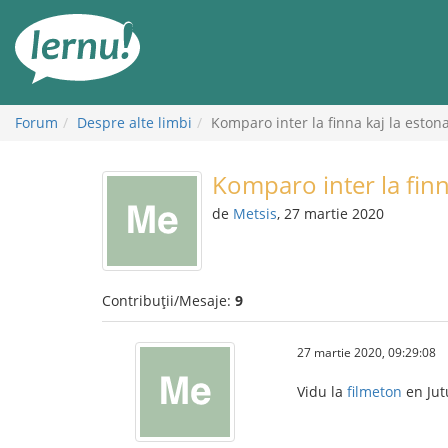
Mergi
la
conținut
Forum
Despre alte limbi
Komparo inter la finna kaj la estona
Komparo inter la finna
de
Metsis
, 27 martie 2020
Contribuții/Mesaje:
9
27 martie 2020, 09:29:08
Vidu la
filmeton
en Jut