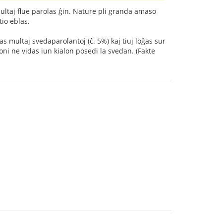
ultaj flue parolas ĝin. Nature pli granda amaso
tio eblas.
as multaj svedaparolantoj (ĉ. 5%) kaj tiuj loĝas sur
oni ne vidas iun kialon posedi la svedan. (Fakte