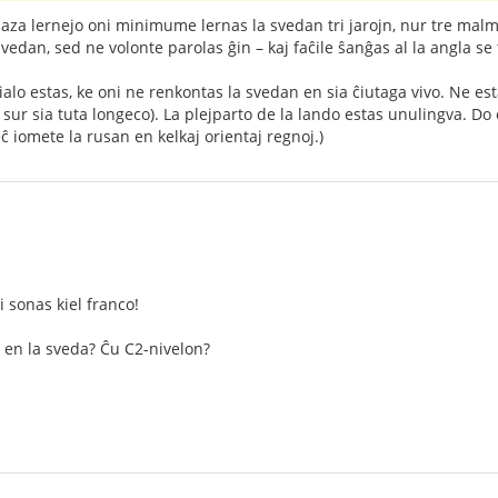
aza lernejo oni minimume lernas la svedan tri jarojn, nur tre malm
edan, sed ne volonte parolas ĝin – kaj faĉile ŝanĝas al la angla se 
ialo estas, ke oni ne renkontas la svedan en sia ĉiutaga vivo. Ne est
sur sia tuta longeco). La plejparto de la lando estas unulingva. Do 
eĉ iomete la rusan en kelkaj orientaj regnoj.)
i sonas kiel franco!
 en la sveda? Ĉu C2-nivelon?