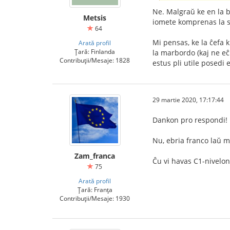
Ne. Malgraŭ ke en la b
Metsis
iomete komprenas la sv
64
Mi pensas, ke la ĉefa k
Arată profil
Țară: Finlanda
la marbordo (kaj ne eĉ 
Contribuții/Mesaje: 1828
estus pli utile posedi 
29 martie 2020, 17:17:44
Dankon pro respondi!
Nu, ebria franco laŭ m
Zam_franca
Ĉu vi havas C1-nivelon
75
Arată profil
Țară: Franța
Contribuții/Mesaje: 1930