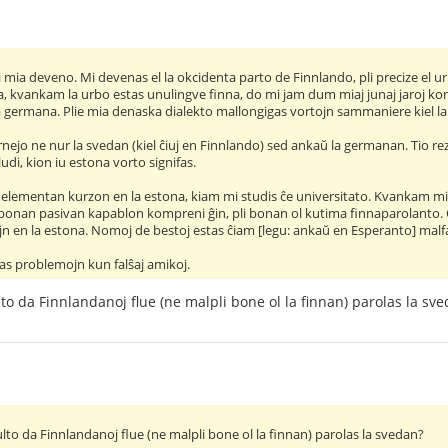
 mia deveno. Mi devenas el la okcidenta parto de Finnlando, pli precize el ur
, kvankam la urbo estas unulingve finna, do mi jam dum miaj junaj jaroj koni
 germana. Plie mia denaska dialekto mallongigas vortojn sammaniere kiel la 
ernejo ne nur la svedan (kiel ĉiuj en Finnlando) sed ankaŭ la germanan. Tio rez
di, kion iu estona vorto signifas.
 elementan kurzon en la estona, kiam mi studis ĉe universitato. Kvankam mi n
 bonan pasivan kapablon kompreni ĝin, pli bonan ol kutima finnaparolanto. 
n en la estona. Nomoj de bestoj estas ĉiam [legu: ankaŭ en Esperanto] malfa
s problemojn kun falŝaj amikoj.
lto da Finnlandanoj flue (ne malpli bone ol la finnan) parolas la sv
ulto da Finnlandanoj flue (ne malpli bone ol la finnan) parolas la svedan?