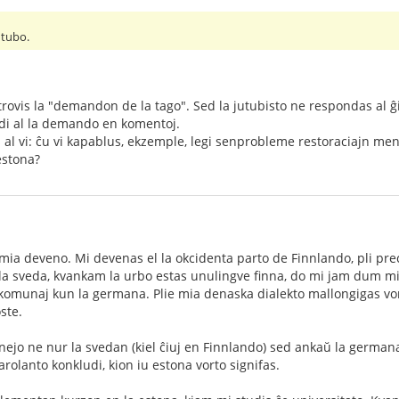
utubo.
trovis la "demandon de la tago". Sed la jutubisto ne respondas al ĝi
di al la demando en komentoj.
l vi: ĉu vi kapablus, ekzemple, legi senprobleme restoraciajn menu
estona?
mia deveno. Mi devenas el la okcidenta parto de Finnlando, pli preci
a sveda, kvankam la urbo estas unulingve finna, do mi jam dum miaj
s komunaj kun la germana. Plie mia denaska dialekto mallongigas v
oste.
rnejo ne nur la svedan (kiel ĉiuj en Finnlando) sed ankaŭ la germana
arolanto konkludi, kion iu estona vorto signifas.