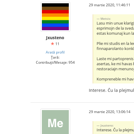
29 martie 2020, 11:46:11
Metsis:
Lasu min unue klarigi
esprimojn de la sveda
estas komunaj kun la
Jxusteno
Plie mi studis en la l
11
finnaparolanto konklu
Arată profil
Țară:
Laste mi partoprenis
Contribuții/Mesaje: 954
asertas, ke mi havas
restoraciajn menunoj
Kompreneble mi hava
Interese. Ĉu la plejmu
29 martie 2020, 13:06:14
Jxusteno:
Interese. Ĉu la plejm