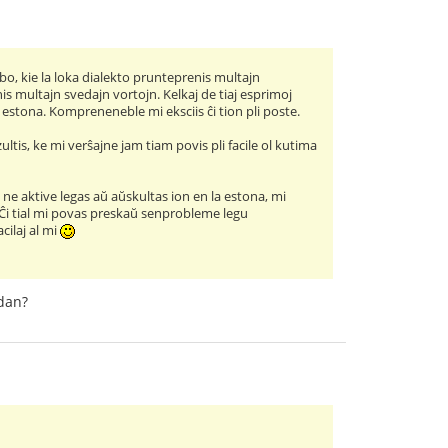
bo, kie la loka dialekto prunteprenis multajn
s multajn svedajn vortojn. Kelkaj de tiaj esprimoj
estona. Kompreneneble mi eksciis ĉi tion pli poste.
ultis, ke mi verŝajne jam tiam povis pli facile ol kutima
e aktive legas aŭ aŭskultas ion en la estona, mi
Ĉi tial mi povas preskaŭ senprobleme legu
cilaj al mi
edan?