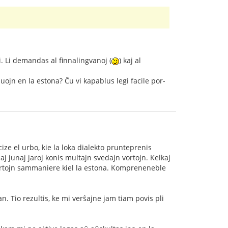
. Li demandas al finnalingvanoj (
) kaj al
ojn en la estona? Ĉu vi kapablus legi facile por-
ze el urbo, kie la loka dialekto prunteprenis
 junaj jaroj konis multajn svedajn vortojn. Kelkaj
ortojn sammaniere kiel la estona. Kompreneneble
n. Tio rezultis, ke mi verŝajne jam tiam povis pli