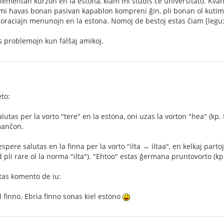
lementan kurzon en la estona, kiam mi studis ĉe universitato. Kvan
 mi havas bonan pasivan kapablon kompreni ĝin, pli bonan ol kutima
oraciajn menunojn en la estona. Nomoj de bestoj estas ĉiam [legu:
problemojn kun falŝaj amikoj.
eto:
utas per la vorto "tere" en la estona, oni uzas la vorton "hea" (kp. 
manĉon.
ere salutas en la finna per la vorto "ilta → iltaa", en kelkaj parto
 pli rare ol la norma "ilta"). "Ehtoo" estas ĝermana pruntovorto (k
tas komento de iu:
l finno. Ebria finno sonas kiel estono