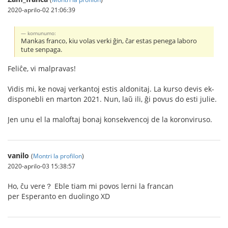
2020-aprilo-02 21:06:39
komunumo:
Mankas franco, kiu volas verki ĝin, ĉar estas penega laboro
tute senpaga.
Feliĉe, vi malpravas!
Vidis mi, ke novaj verkantoj estis aldonitaj. La kurso devis ek-
disponebli en marton 2021. Nun, laŭ ili, ĝi povus do esti julie.
Jen unu el la maloftaj bonaj konsekvencoj de la koronviruso.
vanilo
(
Montri la profilon
)
2020-aprilo-03 15:38:57
Ho, ĉu vere？ Eble tiam mi povos lerni la francan
per Esperanto en duolingo XD