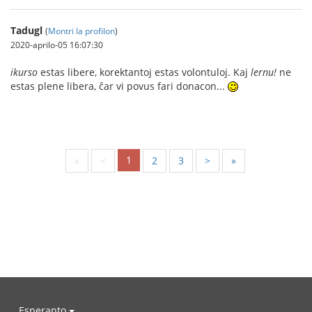
Tadugl
(
Montri la profilon
)
2020-aprilo-05 16:07:30
ikurso
estas libere, korektantoj estas volontuloj. Kaj
lernu!
ne
estas plene libera, ĉar vi povus fari donacon...
1
«
<
2
3
>
»
Esperanto