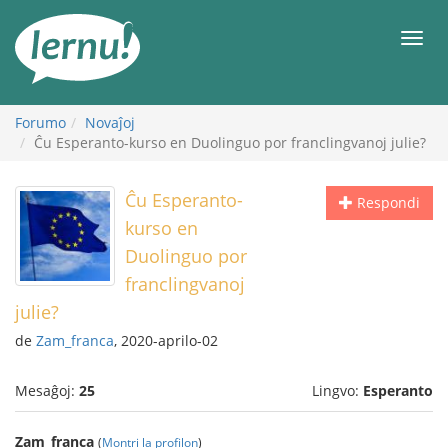
Al
la
Men
enhavo
Forumo
Novaĵoj
Ĉu Esperanto-kurso en Duolinguo por franclingvanoj julie?
Ĉu Esperanto-
Respondi
kurso en
Duolinguo por
franclingvanoj
julie?
de
Zam_franca
, 2020-aprilo-02
Mesaĝoj:
25
Lingvo:
Esperanto
Zam_franca
(
Montri la profilon
)