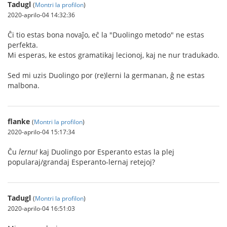
Tadugl
(
Montri la profilon
)
2020-aprilo-04 14:32:36
Ĉi tio estas bona novaĵo, eĉ la "Duolingo metodo" ne estas
perfekta.
Mi esperas, ke estos gramatikaj lecionoj, kaj ne nur tradukado.
Sed mi uzis Duolingo por (re)lerni la germanan, ĝ ne estas
malbona.
flanke
(
Montri la profilon
)
2020-aprilo-04 15:17:34
Ĉu
lernu!
kaj Duolingo por Esperanto estas la plej
popularaj/grandaj Esperanto-lernaj retejoj?
Tadugl
(
Montri la profilon
)
2020-aprilo-04 16:51:03