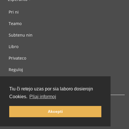
Pri ni
Teamo
Subtenu nin
Libro
Privateco
Reguloj
Kontaktu nin
Tiu ĉi retejo uzas por sia laboro dosierojn
Cookies.
Pliaj informoj
Akcepti
© 2002-2026 lernu.net |
Impressum