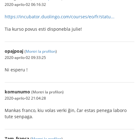
2020-aprilo-02 06:16:32
https://incubator.duolingo.com/courses/eo/fr/statu...
Tia kurso povus esti disponebla julie!
opajpoaj
(
Montri la profilon
)
2020-aprilo-02 09:33:25
Ni esperu !
komunumo
(Montri la profilon)
2020-aprilo-02 21:04:28
Mankas franco, kiu volas verki ĝin, ĉar estas penega laboro
tute senpaga.
Zam_franca
(
Montri la profilon
)