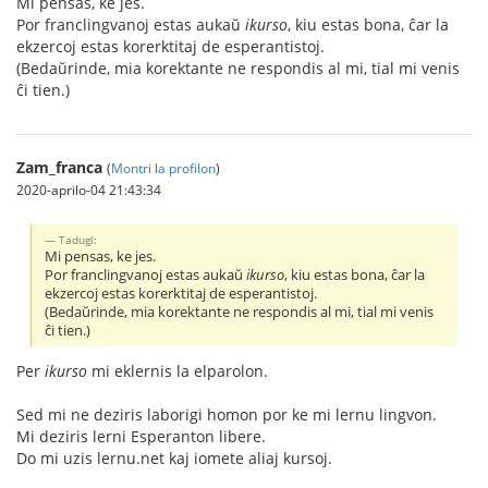
Mi pensas, ke jes.
Por franclingvanoj estas aukaŭ
ikurso
, kiu estas bona, ĉar la
ekzercoj estas korerktitaj de esperantistoj.
(Bedaŭrinde, mia korektante ne respondis al mi, tial mi venis
ĉi tien.)
Zam_franca
(
Montri la profilon
)
2020-aprilo-04 21:43:34
Tadugl:
Mi pensas, ke jes.
Por franclingvanoj estas aukaŭ
ikurso
, kiu estas bona, ĉar la
ekzercoj estas korerktitaj de esperantistoj.
(Bedaŭrinde, mia korektante ne respondis al mi, tial mi venis
ĉi tien.)
Per
ikurso
mi eklernis la elparolon.
Sed mi ne deziris laborigi homon por ke mi lernu lingvon.
Mi deziris lerni Esperanton libere.
Do mi uzis lernu.net kaj iomete aliaj kursoj.