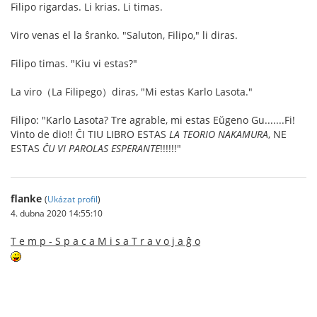
Filipo rigardas. Li krias. Li timas.
Viro venas el la ŝranko. "Saluton, Filipo," li diras.
Filipo timas. "Kiu vi estas?"
La viro（La Filipego）diras, "Mi estas Karlo Lasota."
Filipo: "Karlo Lasota? Tre agrable, mi estas Eŭgeno Gu.......Fi!
Vinto de dio!! ĈI TIU LIBRO ESTAS
LA TEORIO NAKAMURA
, NE
ESTAS
ĈU VI PAROLAS ESPERANTE
!!!!!!"
flanke
(
Ukázat profil
)
4. dubna 2020 14:55:10
T e m p - S p a c a M i s a T r a v o j a ĝ o