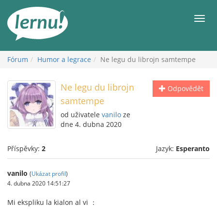
Přejít
k
Men
obsahu
Fórum
Humor a legrace
Ne legu du librojn samtempe
Ne legu du librojn
Odpovědět
samtempe
od uživatele
vanilo
ze
dne 4. dubna 2020
Příspěvky:
2
Jazyk:
Esperanto
vanilo
(
Ukázat profil
)
4. dubna 2020 14:51:27
Mi ekspliku la kialon al vi ：