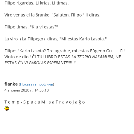
Filipo rigardas. Li krias. Li timas.
Viro venas el la ŝranko. "Saluton, Filipo," li diras.
Filipo timas. "Kiu vi estas?"
La viro（La Filipego）diras, "Mi estas Karlo Lasota."
Filipo: "Karlo Lasota? Tre agrable, mi estas Eŭgeno Gu.......Fi!
Vinto de dio!! ĈI TIU LIBRO ESTAS
LA TEORIO NAKAMURA
, NE
ESTAS
ĈU VI PAROLAS ESPERANTE
!!!!!!"
flanke
(
Показать профиль
)
4 апреля 2020 г., 14:55:10
T e m p - S p a c a M i s a T r a v o j a ĝ o