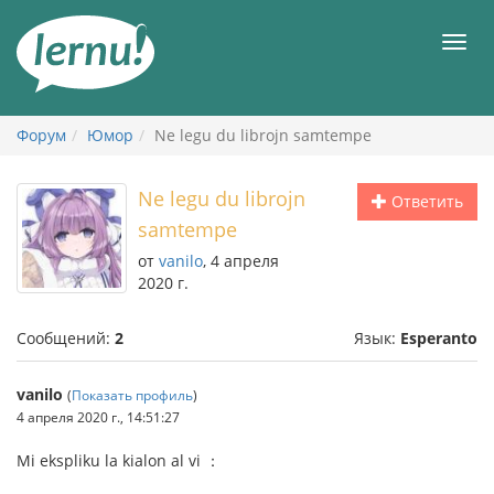
К
содержанию
Мен
Форум
Юмор
Ne legu du librojn samtempe
Ne legu du librojn
Ответить
samtempe
от
vanilo
, 4 апреля
2020 г.
Сообщений:
2
Язык:
Esperanto
vanilo
(
Показать профиль
)
4 апреля 2020 г., 14:51:27
Mi ekspliku la kialon al vi ：