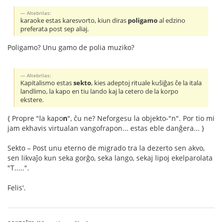
Altebrilas:
karaoke estas karesvorto, kiun diras
poligamo
al edzino
preferata post sep aliaj.
Poligamo? Unu gamo de polia muziko?
Altebrilas:
Kapitalismo estas
sekto
, kies adeptoj rituale kuŝiĝas ĉe la itala
landlimo, la kapo en tiu lando kaj la cetero de la korpo
ekstere.
{ Propre "la kapo
n
", ĉu ne? Neforgesu la objekto-"n". Por tio mi
jam ekhavis virtualan vangofrapon... estas eble danĝera... }
Sekto – Post unu eterno de migrado tra la dezerto sen akvo,
sen likvaĵo kun seka gorĝo, seka lango, sekaj lipoj ekelparolata
"T.....".
Felis'.