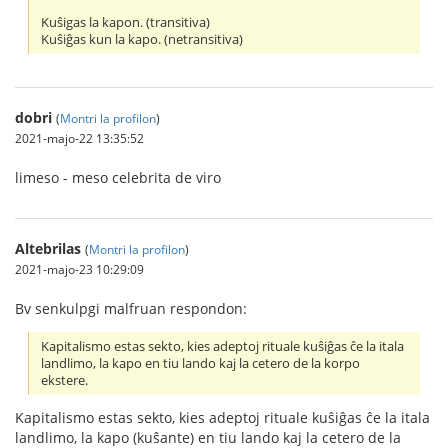
Kuŝigas la kapon. (transitiva)
Kuŝiĝas kun la kapo. (netransitiva)
dobri
(
Montri la profilon
)
2021-majo-22 13:35:52
limeso - meso celebrita de viro
Altebrilas
(
Montri la profilon
)
2021-majo-23 10:29:09
Bv senkulpgi malfruan respondon:
Kapitalismo estas sekto, kies adeptoj rituale kuŝiĝas ĉe la itala
landlimo, la kapo en tiu lando kaj la cetero de la korpo
ekstere.
Kapitalismo estas sekto, kies adeptoj rituale kuŝiĝas ĉe la itala
landlimo, la kapo (kuŝante) en tiu lando kaj la cetero de la