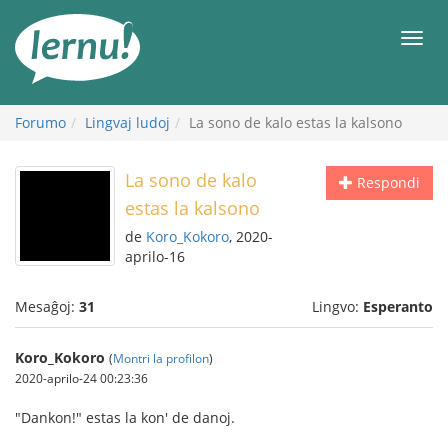
Al
la
Men
enhavo
Forumo
Lingvaj ludoj
La sono de kalo estas la kalsono
La sono de kalo
Respondi
estas la kalsono
de
Koro_Kokoro
, 2020-
aprilo-16
Mesaĝoj:
31
Lingvo:
Esperanto
Koro_Kokoro
(
Montri la profilon
)
2020-aprilo-24 00:23:36
"Dankon!" estas la kon' de danoj.