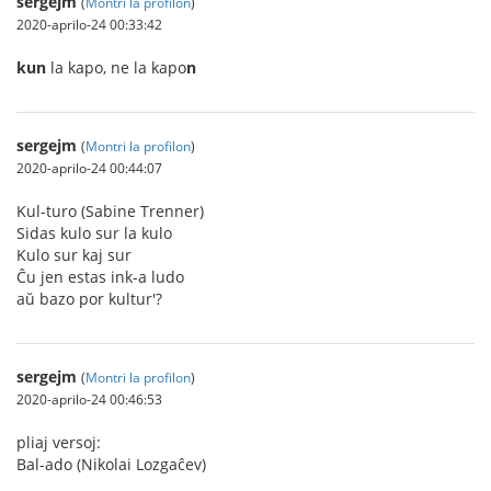
sergejm
(
Montri la profilon
)
2020-aprilo-24 00:33:42
kun
la kapo, ne la kapo
n
sergejm
(
Montri la profilon
)
2020-aprilo-24 00:44:07
Kul-turo (Sabine Trenner)
Sidas kulo sur la kulo
Kulo sur kaj sur
Ĉu jen estas ink-a ludo
aŭ bazo por kultur'?
sergejm
(
Montri la profilon
)
2020-aprilo-24 00:46:53
pliaj versoj:
Bal-ado (Nikolai Lozgaĉev)