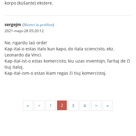
korpo (kuŝante) ekstere.
sergejm
(
Montri la profilon
)
2021-majo-28 05:20:12
Ne, rigardu laŭ orde!
Kap-ital-o estas italo kun kapo, do itala sciencisto, ekz.
Leonardo da Vinci.
Kap-ital-ist-o estas komercisto, kiu uzas inventojn, faritaj de ĉi
tiuj italoj.
Kap-ital-ism-o estas kiam regas ĉi tiuj komercistoj.
2
«
<
1
3
4
>
»