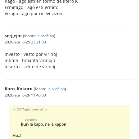
Kaĝo - aĝo esti en formo de litero K
Ermitaĝo - aĝo esti ermito
Vizaĝo - aĝo por ricevi vizon
sergejm
(
Montri la profilon
)
2020-aprilo-25 23:21:03
investo - vesto por virinoj
intima - timanta virinojn
insekto - sekto de virinoj
Koro_Kokoro
(
Montri la profilon
)
2020-aprilo-26 11:40:03
Off-Topic: noto al mi:
sergejm:
kun
la kapo, ne la kapo
n
Ha..!