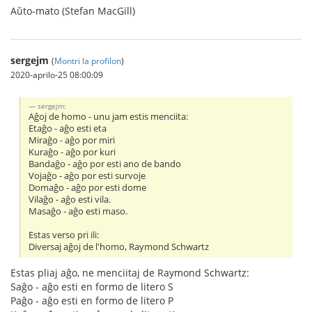
Aŭto-mato (Stefan MacGill)
sergejm
(
Montri la profilon
)
2020-aprilo-25 08:00:09
sergejm:
Aĝoj de homo - unu jam estis menciita:
Etaĝo - aĝo esti eta
Miraĝo - aĝo por miri
Kuraĝo - aĝo por kuri
Bandaĝo - aĝo por esti ano de bando
Vojaĝo - aĝo por esti survoje
Domaĝo - aĝo por esti dome
Vilaĝo - aĝo esti vila.
Masaĝo - aĝo esti maso.
Estas verso pri ili:
Diversaj aĝoj de l'homo, Raymond Schwartz
Estas pliaj aĝo, ne menciitaj de Raymond Schwartz:
Saĝo - aĝo esti en formo de litero S
Paĝo - aĝo esti en formo de litero P