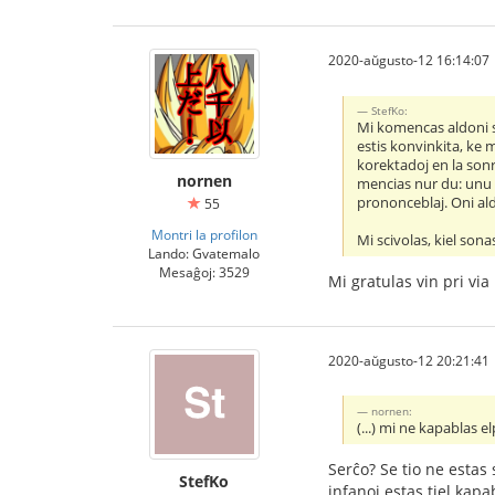
2020-aŭgusto-12 16:14:07
StefKo:
Mi komencas aldoni so
estis konvinkita, ke m
korektadoj en la sonr
nornen
mencias nur du: unu ce
prononceblaj. Oni ald
55
Montri la profilon
Mi scivolas, kiel sona
Lando: Gvatemalo
Mesaĝoj: 3529
Mi gratulas vin pri vi
2020-aŭgusto-12 20:21:41
nornen:
(...) mi ne kapablas e
Serĉo? Se tio ne estas
StefKo
infanoj estas tiel kapab