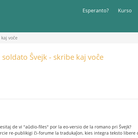
Esperanto?
Kurso
 kaj voĉe
 soldato Ŝvejk - skribe kaj voĉe
itaj de vi "aŭdio-files" por la eo-versio de la romano pri Ŝvejk?
ie re-publikigi ĉi-forume la tradukaĵon, kies integra teksto libere 