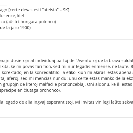
____
rago [certe devas esti “ateista” – SK]
dusence, kiel
nco (aŭstri-hungara potenco)
de la jaro 1900)
ajn dosierojn al individuaj partoj de "Aventuroj de la brava soldato
kita, ke mi povas fari tion, sed mi nur legadis enmense, ne laŭte. R
j korektadoj en la sonredaktilo, la efiko, kiun mi akiras, estas apen
aj aferoj, sed mi mencias nur du: unu certe estas manko de la ekze
tiujn grupojn de literoj malfacile prononceblaj. Oni aldonu, ke ili es
 (precipe en ĉiutaga prononco).
 la legado de alialingvaj esperantistoj. Mi invitas vin legi laŭte sekv