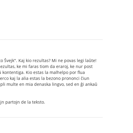
 Ŝvejk". Kaj kio rezultas? Mi ne povas legi laŭte!
ezultas, ke mi faras tiom da eraroj, ke nur post
aŭ kontentiga. Kio estas la malhelpo por flua
rco kaj la alia estas la bezono prononci ĉiun
tas pli multe en mia denaska lingvo, sed en ĝi ankaŭ
ajn partojn de la teksto.