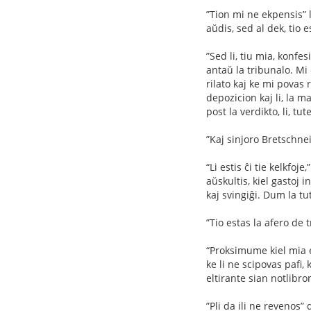
”Tion mi ne ekpensis” 
aŭdis, sed al dek, tio e
”Sed li, tiu mia, konfesi
antaŭ la tribunalo. Mi 
rilato kaj ke mi povas 
depozicion kaj li, la m
post la verdikto, li, tut
”Kaj sinjoro Bretschne
“Li estis ĉi tie kelkfo
aŭskultis, kiel gastoj i
kaj svingiĝi. Dum la tu
”Tio estas la afero de 
“Proksimume kiel mia ed
ke li ne scipovas paﬁ, 
eltirante sian notlibron
”Pli da ili ne revenos”