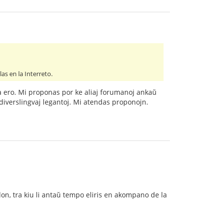
as en la Interreto.
 ero. Mi proponas por ke aliaj forumanoj ankaŭ
 diverslingvaj legantoj. Mi atendas proponojn.
rdon, tra kiu li antaŭ tempo eliris en akompano de la