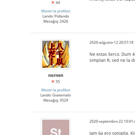
44
Montri la profilon
Lando: Pollando
Mesaĝoj: 2426
2020-aŭgusto-12 20:57:18
Ne estas šerco. Dum 40
simplan R, sed ne la d
nornen
55
Montri la profilon
Lando: Gvatemalo
Mesaĝoj: 3529
2020-septembro-22 10:01:
Jam 6a ero sonigita. Ki