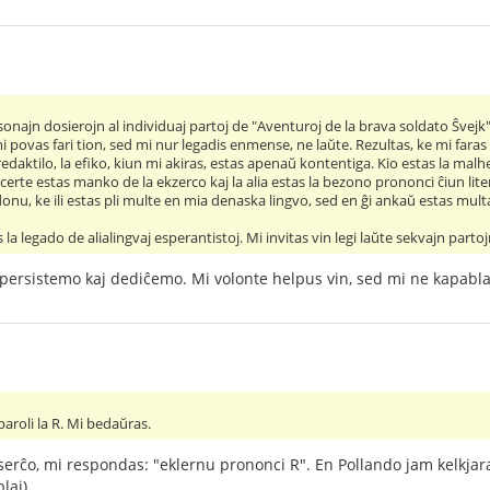
najn dosierojn al individuaj partoj de "Aventuroj de la brava soldato Ŝvejk".
i povas fari tion, sed mi nur legadis enmense, ne laŭte. Rezultas, ke mi faras
edaktilo, la efiko, kiun mi akiras, estas apenaŭ kontentiga. Kio estas la mal
rte estas manko de la ekzerco kaj la alia estas la bezono prononci ĉiun literon
onu, ke ili estas pli multe en mia denaska lingvo, sed en ĝi ankaŭ estas mult
s la legado de alialingvaj esperantistoj. Mi invitas vin legi laŭte sekvajn partoj
a persistemo kaj dediĉemo. Mi volonte helpus vin, sed mi ne kapabla
lparoli la R. Mi bedaŭras.
 serĉo, mi respondas: "eklernu prononci R". En Pollando jam kelkjar
laj).