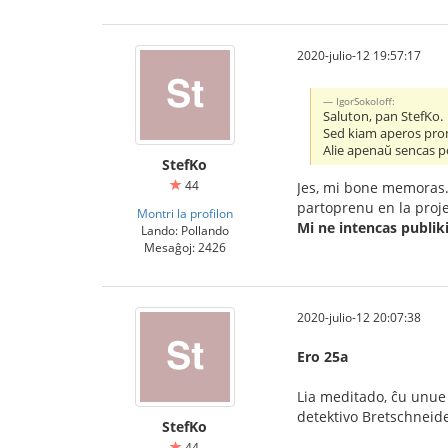
2020-julio-12 19:57:17
IgorSokoloff:
Saluton, pan StefKo.
Sed kiam aperos prome
Alie apenaŭ sencas po
StefKo
44
Jes, mi bone memoras.
partoprenu en la proje
Montri la profilon
Mi ne intencas publik
Lando: Pollando
Mesaĝoj: 2426
2020-julio-12 20:07:38
Ero 25a
Lia meditado, ĉu unue a
detektivo Bretschneide
StefKo
44