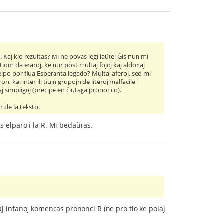
 Kaj kio rezultas? Mi ne povas legi laŭte! Ĝis nun mi
 tiom da eraroj, ke nur post multaj fojoj kaj aldonaj
helpo por flua Esperanta legado? Multaj aferoj, sed mi
, kaj inter ili tiujn grupojn de literoj malfacile
aj simpligoj (precipe en ĉiutaga prononco).
n de la teksto.
s elparoli la R. Mi bedaŭras.
aj infanoj komencas prononci R (ne pro tio ke polaj