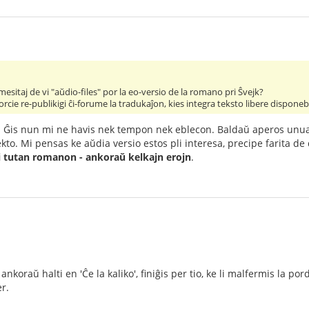
sitaj de vi "aŭdio-files" por la eo-versio de la romano pri Ŝvejk?
rcie re-publikigi ĉi-forume la tradukaĵon, kies integra teksto libere disponebl
 Ĝis nun mi ne havis nek tempon nek eblecon. Baldaŭ aperos unua
kto. Mi pensas ke aŭdia versio estos pli interesa, precipe farita de
i tutan romanon - ankoraŭ kelkajn erojn
.
nkoraŭ halti en 'Ĉe la kaliko', ﬁniĝis per tio, ke li malfermis la po
r.