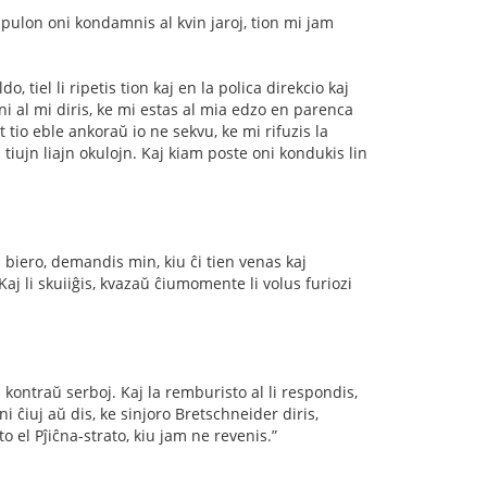
pulon oni kondamnis al kvin jaroj, tion mi jam
ldo, tiel li ripetis tion kaj en la polica direkcio kaj
oni al mi diris, ke mi estas al mia edzo en parenca
t tio eble ankoraŭ io ne sekvu, ke mi rifuzis la
tiujn liajn okulojn. Kaj kiam poste oni kondukis lin
da biero, demandis min, kiu ĉi tien venas kaj
 Kaj li skuiiĝis, kvazaŭ ĉiumomente li volus furiozi
 kontraŭ serboj. Kaj la remburisto al li respondis,
ni ĉiuj aŭ dis, ke sinjoro Bretschneider diris,
to el Pĵiĉna-strato, kiu jam ne revenis.”