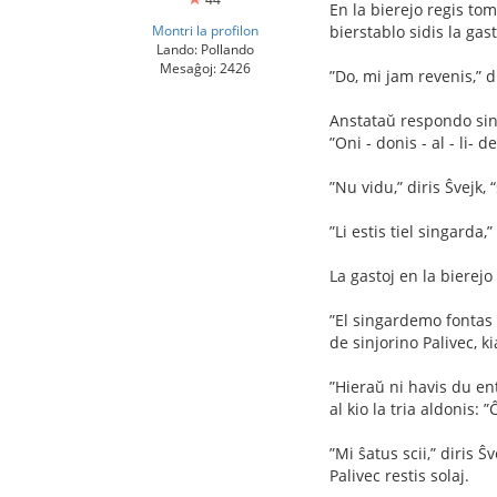
En la bierejo regis tom
Montri la profilon
bierstablo sidis la gas
Lando: Pollando
Mesaĝoj: 2426
”Do, mi jam revenis,” d
Anstataŭ respondo sinj
”Oni - donis - al - li- 
”Nu vidu,” diris Ŝvejk, 
”Li estis tiel singarda,
La gastoj en la bierejo
”El singardemo fontas l
de sinjorino Palivec, k
”Hieraŭ ni havis du ent
al kio la tria aldonis: 
”Mi ŝatus scii,” diris Ŝ
Palivec restis solaj.