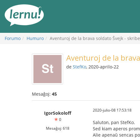
Al
la
enhavo
Forumo
Humuro
Aventuroj de la brava soldato Ŝvejk - skribe
Aventuroj de la brava
de
StefKo
, 2020-aprilo-22
Mesaĝoj:
45
2020-julio-08 17:53:18
IgorSokoloff
0
Saluton, pan StefKo.
Mesaĝoj: 618
Sed kiam aperos promes
Alie apenaŭ sencas porc