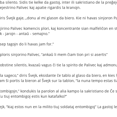
ba silento. Sidis tie kelke da gastoj, inter ili sakristiano de la pre
tejestrino Palivec kaj apatie rigardis la kranojn.
iris Ŝvejk gaje, „donu al mi glason da biero. Kie ni havas sinjoron P
irino Palivec komencis plori, kaj koncentrante sian malfeliĉon en st
dek - jarojn - antaŭ - semajno.”
“sep tagojn do li havas jam for.”
” ploris sinjorino Palivec, “ankaŭ li mem ĉiam tion pri si asertis”
 obstine silentis, kvazaŭ vagus ĉi tie la spirito de Palivec kaj admo
a sageco,” diris Ŝvejk, eksidante ĉe tablo al glaso da biero, en kies 
iam ŝi portis la bieron al Ŝvejk sur la tablon, “la nuna tempo estas 
ombigojn,” kondukis la parolon al alia kampo la sakristiano de Ĉe sa
”Ĉu tiuj entombigoj estis kun katafalko?”
vejk, “kiaj estos nun en la milito tiuj soldataj entombigoj” La gastoj le