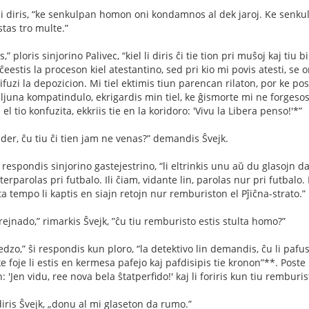
li diris, “ke senkulpan homon oni kondamnos al dek jaroj. Ke senkul
stas tro multe.”
s,” ploris sinjorino Palivec, “kiel li diris ĉi tie tion pri muŝoj kaj tiu bi
ĉeestis la proceson kiel atestantino, sed pri kio mi povis atesti, se 
rifuzi la depozicion. Mi tiel ektimis tiun parencan rilaton, por ke pos
aljuna kompatindulo, ekrigardis min tiel, ke ĝismorte mi ne forgesos 
e el tio konfuzita, ekkriis tie en la koridoro: 'Vivu la Libera penso!'*”
ider, ĉu tiu ĉi tien jam ne venas?” demandis Ŝvejk.
je,” respondis sinjorino gastejestrino, “li eltrinkis unu aŭ du glasojn 
nterparolas pri futbalo. Ili ĉiam, vidante lin, parolas nur pri futbalo.
ta tempo li kaptis en siajn retojn nur remburiston el Pĵiĉna-strato.”
trejnado,” rimarkis Ŝvejk, ”ĉu tiu remburisto estis stulta homo?”
zo,” ŝi respondis kun ploro, “la detektivo lin demandis, ĉu li pafus
ke foje li estis en kermesa pafejo kaj pafdisipis tie kronon”**. Poste 
: 'Jen vidu, ree nova bela ŝtatperﬁdo!' kaj li foriris kun tiu remburis
 diris Ŝvejk, „donu al mi glaseton da rumo.”