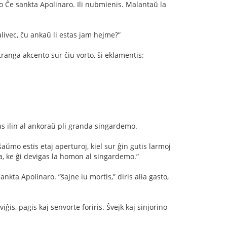
ĝejo Ĉe sankta Apolinaro. Ili nubmienis. Malantaŭ la
alivec, ĉu ankaŭ li estas jam hejme?”
ranga akcento sur ĉiu vorto, ŝi eklamentis:
nus ilin al ankoraŭ pli granda singardemo.
ŝaŭmo estis etaj aperturoj, kiel sur ĝin gutis larmoj
tia, ke ĝi devigas la homon al singardemo.”
nkta Apolinaro. ”ŝajne iu mortis,” diris alia gasto,
viĝis, pagis kaj senvorte foriris. Ŝvejk kaj sinjorino