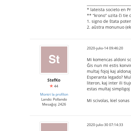
_________________________
* lateista societo en P
** “krono” uzita ĉi tie 
1. signo de ŝtata pote
2. aŭstra monunuo (ek
2020-julio-14 09:46:20
Mi komencas aldoni son
Ĝis nun mi estis konvin
multaj fojoj kaj aldona
Esperanta legado? Mult
StefKo
literon, kaj inter ili 
44
estas multaj simpligoj
Montri la profilon
Lando: Pollando
Mi scivolas, kiel sonas
Mesaĝoj: 2426
2020-julio-30 07:14:33