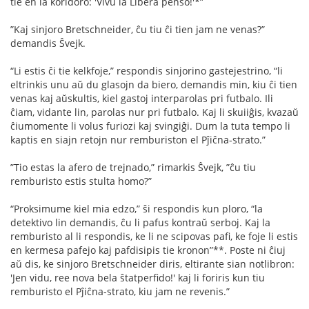
tie en la koridoro: 'Vivu la Libera penso!'*”
”Kaj sinjoro Bretschneider, ĉu tiu ĉi tien jam ne venas?”
demandis Ŝvejk.
“Li estis ĉi tie kelkfoje,” respondis sinjorino gastejestrino, “li
eltrinkis unu aŭ du glasojn da biero, demandis min, kiu ĉi tien
venas kaj aŭskultis, kiel gastoj interparolas pri futbalo. Ili
ĉiam, vidante lin, parolas nur pri futbalo. Kaj li skuiiĝis, kvazaŭ
ĉiumomente li volus furiozi kaj svingiĝi. Dum la tuta tempo li
kaptis en siajn retojn nur remburiston el Pĵiĉna-strato.”
”Tio estas la afero de trejnado,” rimarkis Ŝvejk, ”ĉu tiu
remburisto estis stulta homo?”
“Proksimume kiel mia edzo,” ŝi respondis kun ploro, “la
detektivo lin demandis, ĉu li pafus kontraŭ serboj. Kaj la
remburisto al li respondis, ke li ne scipovas paﬁ, ke foje li estis
en kermesa pafejo kaj pafdisipis tie kronon”**. Poste ni ĉiuj
aŭ dis, ke sinjoro Bretschneider diris, eltirante sian notlibron:
'Jen vidu, ree nova bela ŝtatperﬁdo!' kaj li foriris kun tiu
remburisto el Pĵiĉna-strato, kiu jam ne revenis.”