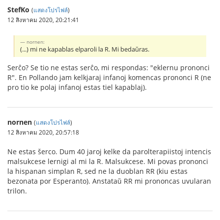
StefKo
(
แสดงโปรไฟล์
)
12 สิงหาคม 2020, 20:21:41
nornen:
(...) mi ne kapablas elparoli la R. Mi bedaŭras.
Serĉo? Se tio ne estas serĉo, mi respondas: "eklernu prononci
R". En Pollando jam kelkjaraj infanoj komencas prononci R (ne
pro tio ke polaj infanoj estas tiel kapablaj).
nornen
(
แสดงโปรไฟล์
)
12 สิงหาคม 2020, 20:57:18
Ne estas šerco. Dum 40 jaroj kelke da parolterapiistoj intencis
malsukcese lernigi al mi la R. Malsukcese. Mi povas prononci
la hispanan simplan R, sed ne la duoblan RR (kiu estas
bezonata por Esperanto). Anstataŭ RR mi prononcas uvularan
trilon.