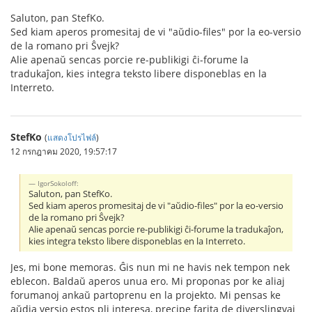
Saluton, pan StefKo.
Sed kiam aperos promesitaj de vi "aŭdio-files" por la eo-versio
de la romano pri Ŝvejk?
Alie apenaŭ sencas porcie re-publikigi ĉi-forume la
tradukaĵon, kies integra teksto libere disponeblas en la
Interreto.
StefKo
(
แสดงโปรไฟล์
)
12 กรกฎาคม 2020, 19:57:17
IgorSokoloff:
Saluton, pan StefKo.
Sed kiam aperos promesitaj de vi "aŭdio-files" por la eo-versio
de la romano pri Ŝvejk?
Alie apenaŭ sencas porcie re-publikigi ĉi-forume la tradukaĵon,
kies integra teksto libere disponeblas en la Interreto.
Jes, mi bone memoras. Ĝis nun mi ne havis nek tempon nek
eblecon. Baldaŭ aperos unua ero. Mi proponas por ke aliaj
forumanoj ankaŭ partoprenu en la projekto. Mi pensas ke
aŭdia versio estos pli interesa, precipe farita de diverslingvaj