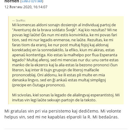
nornen
(
แสดงโปรไฟล์
)
12 สิงหาคม 2020, 16:14:07
StefKo:
Mi komencas aldoni sonajn dosierojn al individuaj partoj de
"Aventuroj de la brava soldato Ŝvejk". Kaj kio rezultas? Mi ne
povas legi laŭte! Ĝis nun mi estis konvinkita, ke mi povas fari
tion, sed mi nur legadis enmense, ne laŭte. Rezultas, ke mi
faras tiom da eraroj, ke nur post multaj fojoj kaj aldonaj
korektadoj en la sonredaktilo, la efiko, kiun mi akiras, estas
apenaŭ kontentiga. Kio estas la malhelpo por flua Esperanta
legado? Multaj aferoj, sed mi mencias nur du: unu certe estas
manko de la ekzerco kaj la alia estas la bezono prononci ĉiun
literon, kaj inter ili tiujn grupojn de literoj malfacile
prononceblaj. Oni aldonu, ke ili estas pli multe en mia
denaska lingvo, sed en ĝi ankaŭ estas multaj simpligoj
(precipe en ĉiutaga prononco).
Mi scivolas, kiel sonas la legado de alialingvaj esperantistoj. Mi
invitas vin legi laŭte sekvajn partojn de la teksto.
Mi gratulas vin pri via persistemo kaj dediĉemo. Mi volonte
helpus vin, sed mi ne kapablas elparoli la R. Mi bedaŭras.