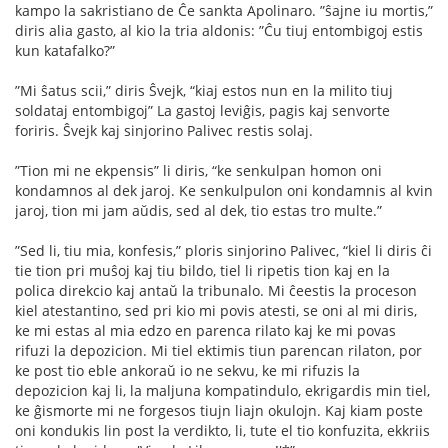
kampo la sakristiano de Ĉe sankta Apolinaro. ”ŝajne iu mortis,”
diris alia gasto, al kio la tria aldonis: ”Ĉu tiuj entombigoj estis
kun katafalko?”
”Mi ŝatus scii,” diris Ŝvejk, “kiaj estos nun en la milito tiuj
soldataj entombigoj” La gastoj leviĝis, pagis kaj senvorte
foriris. Ŝvejk kaj sinjorino Palivec restis solaj.
”Tion mi ne ekpensis” li diris, “ke senkulpan homon oni
kondamnos al dek jaroj. Ke senkulpulon oni kondamnis al kvin
jaroj, tion mi jam aŭdis, sed al dek, tio estas tro multe.”
”Sed li, tiu mia, konfesis,” ploris sinjorino Palivec, “kiel li diris ĉi
tie tion pri muŝoj kaj tiu bildo, tiel li ripetis tion kaj en la
polica direkcio kaj antaŭ la tribunalo. Mi ĉeestis la proceson
kiel atestantino, sed pri kio mi povis atesti, se oni al mi diris,
ke mi estas al mia edzo en parenca rilato kaj ke mi povas
rifuzi la depozicion. Mi tiel ektimis tiun parencan rilaton, por
ke post tio eble ankoraŭ io ne sekvu, ke mi rifuzis la
depozicion kaj li, la maljuna kompatindulo, ekrigardis min tiel,
ke ĝismorte mi ne forgesos tiujn liajn okulojn. Kaj kiam poste
oni kondukis lin post la verdikto, li, tute el tio konfuzita, ekkriis