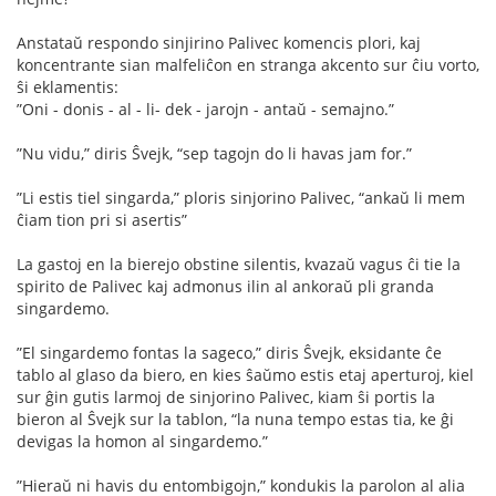
Anstataŭ respondo sinjirino Palivec komencis plori, kaj
koncentrante sian malfeliĉon en stranga akcento sur ĉiu vorto,
ŝi eklamentis:
”Oni - donis - al - li- dek - jarojn - antaŭ - semajno.”
”Nu vidu,” diris Ŝvejk, “sep tagojn do li havas jam for.”
”Li estis tiel singarda,” ploris sinjorino Palivec, “ankaŭ li mem
ĉiam tion pri si asertis”
La gastoj en la bierejo obstine silentis, kvazaŭ vagus ĉi tie la
spirito de Palivec kaj admonus ilin al ankoraŭ pli granda
singardemo.
”El singardemo fontas la sageco,” diris Ŝvejk, eksidante ĉe
tablo al glaso da biero, en kies ŝaŭmo estis etaj aperturoj, kiel
sur ĝin gutis larmoj de sinjorino Palivec, kiam ŝi portis la
bieron al Ŝvejk sur la tablon, “la nuna tempo estas tia, ke ĝi
devigas la homon al singardemo.”
”Hieraŭ ni havis du entombigojn,” kondukis la parolon al alia