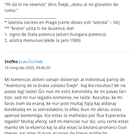
”Pli da ili ne revenos” diris Ŝvejk, „donu al mi glaseton da
rumo.”
_____________________________
* lateista societo en Prago [certe devas esti “ateista” – SK]
** “krono” uzita ĉi tie dusence, kiel
1. signo de ŝtata potenco (aŭstri-hungara potenco)
2. aŭstra monunuo (ekde la jaro 1900)
StefKo
(
แสดงโปรไฟล์
)
14 กรกฎาคม 2020, 09:46:20
Mi komencas aldoni sonajn dosierojn al individuaj partoj de
"Aventuroj de la brava soldato Ŝvejk". Kaj kio rezultas? Mi ne
povas legi laŭte! Ĝis nun mi estis konvinkita, ke mi povas fari
tion, sed mi nur legadis enmense, ne laŭte. Rezultas, ke mi
faras tiom da eraroj, ke nur post multaj fojoj kaj aldonaj
korektadoj en la sonredaktilo, la efiko, kiun mi akiras, estas
apenaŭ kontentiga. Kio estas la malhelpo por flua Esperanta
legado? Multaj aferoj, sed mi mencias nur du: unu certe estas
manko de la ekzerco kaj la alia estas la bezono prononci ĉiun
literon, kaj inter ili tiujn grupojn de literoj malfacile