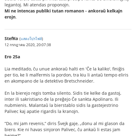
legantoj. Mi atendas proponojn.
Mi ne intencas publiki tutan romanon - ankoraŭ kelkajn
erojn
.
StefKo
(
แสดงโปรไฟล์
)
12 กรกฎาคม 2020, 20:07:38
Ero 25a
Lia meditado, ĉu unue ankoraŭ halti en 'Ĉe la kaliko', ﬁniĝis
per tio, ke li malfermis la pordon, tra kiu li antaŭ tempo eliris
en akompano de la detektivo Bretschneider.
En la bierejo regis tomba silento. Sidis tie kelke da gastoj,
inter ili sakristiano de la preĝejo Ĉe sankta Apolinaro. Ili
nubmienis. Malantaŭ la bierstablo sidis la gastejestrino
Palivec kaj apatie rigardis la kranojn.
”Do, mi jam revenis,” diris Ŝvejk gaje, „donu al mi glason da
biero. Kie ni havas sinjoron Palivec, ĉu ankaŭ li estas jam
hejme?”