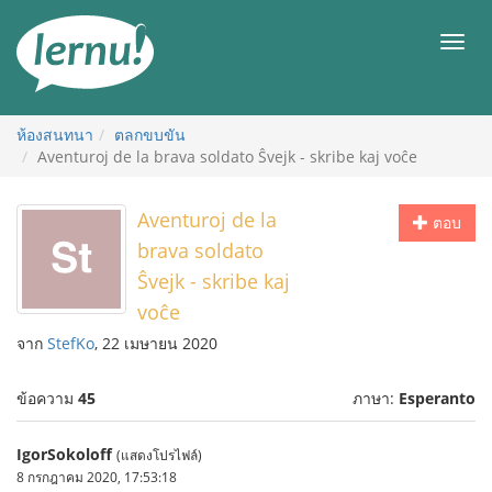
ไป
ยัง
เมนู
สารบัญ
ห้องสนทนา
ตลกขบขัน
Aventuroj de la brava soldato Ŝvejk - skribe kaj voĉe
Aventuroj de la
ตอบ
brava soldato
Ŝvejk - skribe kaj
voĉe
จาก
StefKo
, 22 เมษายน 2020
ข้อความ
45
ภาษา:
Esperanto
IgorSokoloff
(แสดงโปรไฟล์)
8 กรกฎาคม 2020, 17:53:18