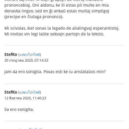
prononceblaj. Oni aldonu, ke ili estas pli multe en mia
denaska lingvo, sed en ĝi ankaŭ estas multaj simpligoj
(precipe en ĉiutaga prononco).
Mi scivolas, kiel sonas la legado de alialingvaj esperantistoj.
Mi invitas vin legi laŭte sekvajn partojn de la teksto.
StefKo
(
แสดงโปรไฟล์
)
30 กรกฎาคม 2020, 07:14:33
Jam 4a ero sonigita. Povas esti ke iu anstataŭos min?
StefKo
(
แสดงโปรไฟล์
)
12 สิงหาคม 2020, 11:40:23
5a ero sonigita.