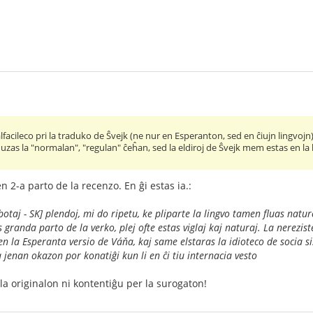
alfacileco pri la traduko de Ŝvejk (ne nur en Esperanton, sed en ĉiujn lingvojn
o uzas la "normalan", "regulan" ĉeĥan, sed la eldiroj de Ŝvejk mem estas en la 
s en 2-a parto de la recenzo. En ĝi estas ia.:
botaj - SK] plendoj, mi do ripetu, ke pliparte la lingvo tamen fluas natu
as granda parto de la verko, plej ofte estas viglaj kaj naturaj. La nerez
n la Esperanta versio de Váňa, kaj same elstaras la idioteco de socia si
 jenan okazon por konatiĝi kun li en ĉi tiu internacia vesto
la originalon ni kontentiĝu per la surogaton!