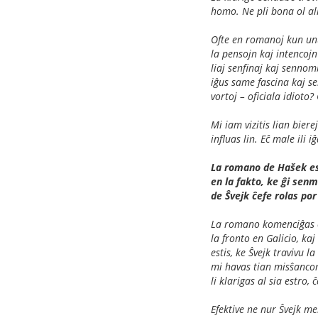
homo. Ne pli bona ol al
Ofte en romanoj kun unu 
la pensojn kaj intencojn 
liaj senfinaj kaj sennom
iĝus same fascina kaj se
vortoj – oficiala idioto?
Mi iam vizitis lian biere
influas lin. Eĉ male ili 
La romano de Hašek est
en la fakto, ke ĝi senm
de Ŝvejk ĉefe rolas po
La romano komenciĝas en
la fronto en Galicio, ka
estis, ke Ŝvejk travivu 
mi havas tian misŝancon.
li klarigas al sia estro,
Efektive ne nur Ŝvejk me