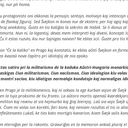
iaj, nur pli homa.
protagonisto oni ekkonas la pensojn, sentojn, motivojn kaj intencojn de t
de flankaj figuroj. Sed Ŝvejkon ni konas nur de ekstere, per liaj agoj kaj 
braj anekdotoj. Ĝuste en tio kaŝiĝas la sekreto de Hašek. Se li donus al 
nmorta. Nun ni, la legantoj, devas mem interpreti kaj diveni, koncepti la
 Ĉu li estas ruzulo, kiu nur ŝajnigas naivon? Ne eblas scii. Ĝuste pro tio li
jon ”Ĉe la kaliko” en Prago kaj konstatis, ke eblas aĉeti Ŝvejkon en formo
iĝas kvazaŭ nova ĉapitro pri idiotaĵoj de nia epoko.
as satiro pri la militarismo de la kaduka Aŭstri-Hungaria monarkio
askigas ĉiun militarismon, ĉiun naciismon, ĉiun ideologion kiu volas
r montri socion, kiu idiotigas normalajn kondutojn kaj normaligas idi
 Prago je la militkomenco, kaj ni sekvas la ege kurban vojon de Ŝvejk e
j en la tuja proksimo de tiu fronto. La aŭtoro mortis apenaŭ kvardekjara
la militon kaj revenu al sia hejmurbo kaj ĝiaj bierejoj. Laŭ sia vojo Ŝve
 Ĉiam mi volas ion korekti, fari bone, kaj neniam rezultas el tio io alia
 ĉefleŭtenanto Lukaš, ke ties kato mortigis kanarion, kiam Ŝvejk volis kon
m eterniĝas per la rakonto. Gravuriĝas en la memoron ankaŭ pluraj el la