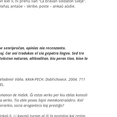
n kiel li, ni prenu lian “La bravan soldaton Ŝvejk”.
aňa), antaŭe – skribe, poste – ankaŭ aŭdie.
e senriproĉan, opinias nia recenzanto.
j, ĉar oni tradukas el sia gepatra lingvo. Sed tre
tekston naturan, altkvalitan, kiu peras tion, kion la
 Vladimír Váňa. KAVA-PECH. Dobřichovice. 2004. 711
EL.
romanon de Hašek. Ĝi estas verko per kiu eblas konsoli
ma verko. Tio eble povas ŝajni memkontraŭdiro. Kiel
erarkio, socia aroganteco kaj prestiĝo?
rkaŭ li. Li kvazaŭ turnas al ili la postaĵon kaj restas