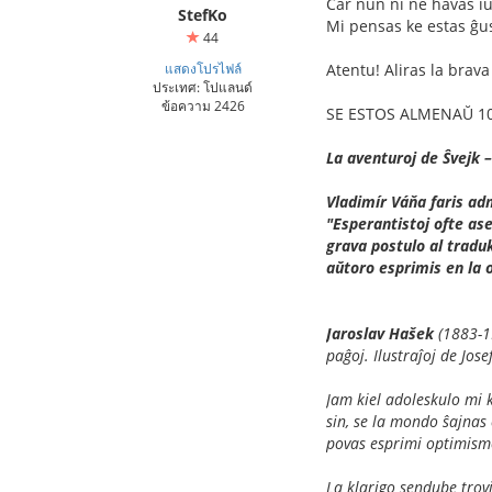
Ĉar nun ni ne havas iun
StefKo
Mi pensas ke estas ĝus
44
แสดงโปรไฟล์
Atentu! Aliras la brava
ประเทศ: โปแลนด์
ข้อความ 2426
SE ESTOS ALMENAŬ 1
La aventuroj de Ŝvejk –
Vladimír Váňa faris ad
"Esperantistoj ofte ase
grava postulo al traduk
aŭtoro esprimis en la o
Jaroslav Hašek
(1883-19
paĝoj. Ilustraĵoj de Jos
Jam kiel adoleskulo mi k
sin, se la mondo ŝajnas 
povas esprimi optimismo
La klarigo sendube trovi