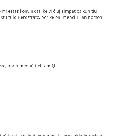
i estas konvinkita, ke vi ĉiuj simpatios kun tiu
la stultulo Herostrato, por ke oni menciu lian nomon
ezo, por almenaŭ tiel famiĝi
antaŭ jaroj la soldatservon post kiam soldatkuracista