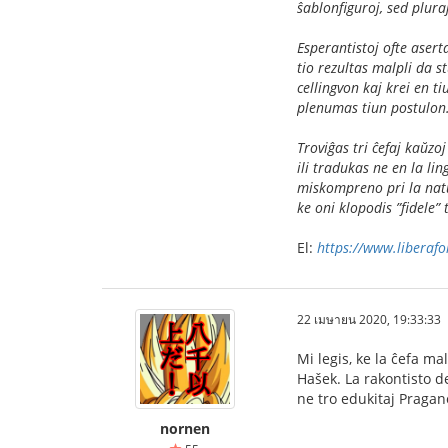
ŝablonfiguroj, sed plura
Esperantistoj ofte asert
tio rezultas malpli da s
cellingvon kaj krei en t
plenumas tiun postulon
Troviĝas tri ĉefaj kaŭzo
ili tradukas ne en la lin
miskompreno pri la natu
ke oni klopodis ”fidele”
El:
https://www.liberafo
22 เมษายน 2020, 19:33:33
Mi legis, ke la ĉefa ma
Hašek. La rakontisto de
ne tro edukitaj Pragan
nornen