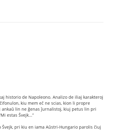
j historio de Napoleono. Analizo de iliaj karakteroj
ifonulon, kiu mem eĉ ne scias, kion li propre
ankaŭ lin ne ĝenas ĵurnalistoj, kiuj petus lin pri
Mi estas Ŝvejk...”
 Ŝvejk, pri kiu en iama Aŭstri-Hungario parolis ĉiuj