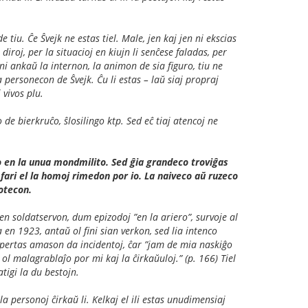
iu. Ĉe Ŝvejk ne estas tiel. Male, jen kaj jen ni ekscias
diroj, per la situacioj en kiujn li senĉese faladas, per
ni ankaŭ la internon, la animon de sia figuro, tiu ne
 personecon de Ŝvejk. Ĉu li estas – laŭ siaj propraj
 vivos plu.
 de bierkruĉo, ŝlosilingo ktp. Sed eĉ tiaj atencoj ne
 en la unua mondmilito. Sed ĝia grandeco troviĝas
 fari el la homoj rimedon por io. La naiveco aŭ ruzeco
otecon.
n soldatservon, dum epizodoj ”en la ariero”, survoje al
 en 1923, antaŭ ol fini sian verkon, sed lia intenco
jk spertas amason da incidentoj, ĉar ”jam de mia naskiĝo
 ol malagrablaĵo por mi kaj la ĉirkaŭuloj.” (p. 166) Tiel
atigi la du bestojn.
 personoj ĉirkaŭ li. Kelkaj el ili estas unudimensiaj