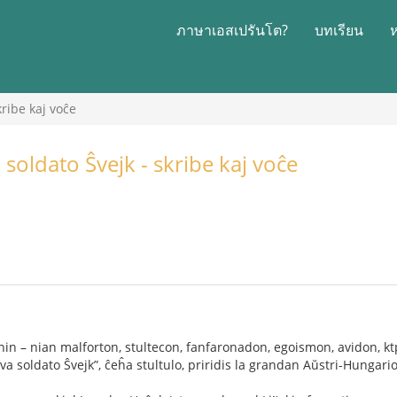
ภาษาเอสเปรันโต?
บทเรียน
kribe kaj voĉe
 soldato Ŝvejk - skribe kaj voĉe
nin – nian malforton, stultecon, fanfaronadon, egoismon, avidon, ktp
brava soldato Ŝvejk”, ĉeĥa stultulo, priridis la grandan Aŭstri-Hungari