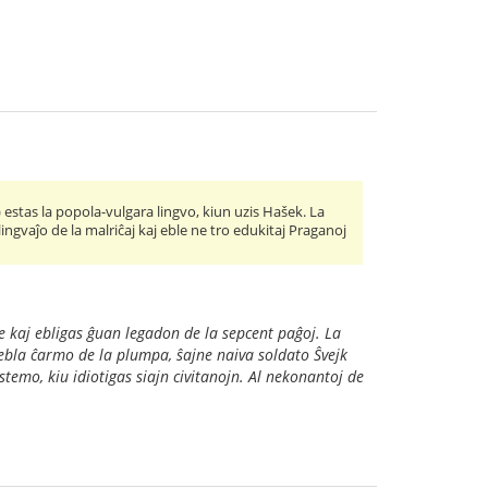
) estas la popola-vulgara lingvo, kiun uzis Hašek. La
lingvaĵo de la malriĉaj kaj eble ne tro edukitaj Praganoj
re kaj ebligas ĝuan legadon de la sepcent paĝoj. La
istebla ĉarmo de la plumpa, ŝajne naiva soldato Ŝvejk
stemo, kiu idiotigas siajn civitanojn. Al nekonantoj de