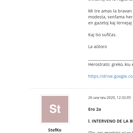
Mi tre amas la bravan 
modesta, senfama heroo
en gazetoj kaj lernejaj 
Kaj tio sufiĉas.
La aŭtoro
_________________________
Herostrato: greko, kiu 
https://drive.google.c
26 เมษายน 2020, 12:32:05
Ero 2a
l. INTERVENO DE LA
StefKo
“Do, oni mortigis nian 