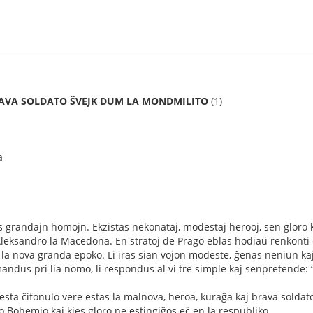
RAVA SOLDATO ŜVEJK DUM LA MONDMILITO
(1)
a
a
grandajn homojn. Ekzistas nekonataj, modestaj herooj, sen gloro ka
eksandro la Macedona. En stratoj de Prago eblas hodiaŭ renkonti ĉ
 la nova granda epoko. Li iras sian vojon modeste, ĝenas neniun kaj 
mandus pri lia nomo, li respondus al vi tre simple kaj senpretende: “
esta ĉifonulo vere estas la malnova, heroa, kuraĝa kaj brava soldato
do Bohemio kaj kies gloro ne estingiĝos eĉ en la respubliko.