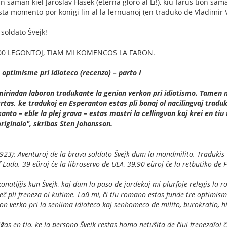
 saman kiel Jaroslav Haŝek (eterna gloro al Li!), kiu farus tion sama
ta momento por konigi lin al la lernuanoj (en traduko de Vladimir V
 soldato Ŝvejk!
00 LEGONTOJ, TIAM MI KOMENCOS LA FARON.
 optimisme pri idioteco (recenzo) – parto I
mirindan laboron tradukante la genian verkon pri idiotismo. Tamen n
rtas, ke tradukoj en Esperanton estas pli bonaj ol nacilingvaj traduko
anto – eble la plej grava – estas mastri la cellingvon kaj krei en tiu 
riginalo", skribas Sten Johansson.
23): Aventuroj de la brava soldato Ŝvejk dum la mondmilito. Tradukis
ef Lada. 39 eŭroj ĉe la libroservo de UEA, 39,90 eŭroj ĉe la retbutiko de F
onatiĝis kun Ŝvejk, kaj dum la paso de jardekoj mi plurfoje relegis la 
eĉ pli freneza ol kutime. Laŭ mi, ĉi tiu romano estas funde tre optimis
n verko pri la senlima idioteco kaj senhomeco de milito, burokratio, hi
ĝas en tio, ke la persono Ŝvejk restas homo netuŝita de ĉiuj frenezaĵoj ĉi