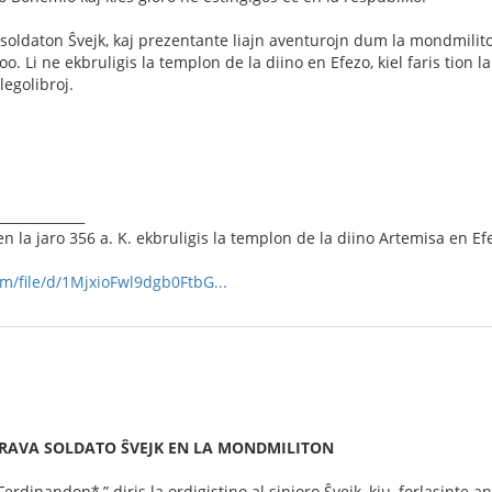
soldaton Ŝvejk, kaj prezentante liajn aventurojn dum la mondmilito m
. Li ne ekbruligis la templon de la diino en Efezo, kiel faris tion 
legolibroj.
_____________
en la jaro 356 a. K. ekbruligis la templon de la diino Artemisa en Ef
om/file/d/1MjxioFwl9dgb0FtbG...
 BRAVA SOLDATO ŜVEJK EN LA MONDMILITON
Ferdinandon*,” diris la ordigistino al sinjoro Ŝvejk, kiu, forlasinte 