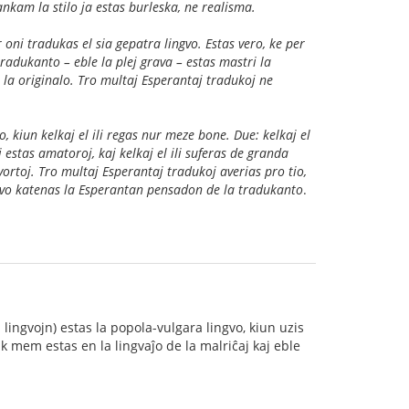
ankam la stilo ja estas burleska, ne realisma.
 oni tradukas el sia gepatra lingvo. Estas vero, ke per
tradukanto – eble la plej grava – estas mastri la
n la originalo. Tro multaj Esperantaj tradukoj ne
, kiun kelkaj el ili regas nur meze bone. Due: kelkaj el
i estas amatoroj, kaj kelkaj el ili suferas de granda
rtoj. Tro multaj Esperantaj tradukoj averias pro tio,
lingvo katenas la Esperantan pensadon de la tradukanto
.
 lingvojn) estas la popola-vulgara lingvo, kiun uzis
jk mem estas en la lingvaĵo de la malriĉaj kaj eble