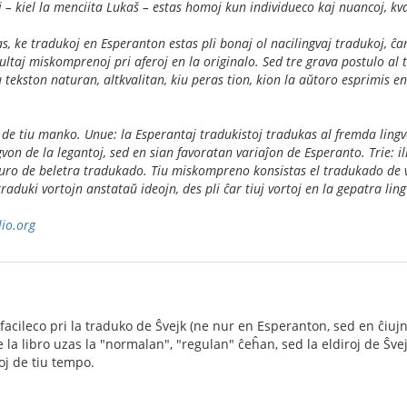
j – kiel la menciita Lukaš – estas homoj kun individueco kaj nuancoj, kv
as, ke tradukoj en Esperanton estas pli bonaj ol nacilingvaj tradukoj, ĉar
tultaj miskomprenoj pri aferoj en la originalo. Sed tre grava postulo al 
iu tekston naturan, altkvalitan, kiu peras tion, kion la aŭtoro esprimis e
.
j de tiu manko. Unue: la Esperantaj tradukistoj tradukas al fremda lingvo
gvon de la legantoj, sed en sian favoratan variaĵon de Esperanto. Trie: il
ro de beletra tradukado. Tiu miskompreno konsistas el tradukado de vo
 traduki vortojn anstataŭ ideojn, des pli ĉar tiuj vortoj en la gepatra 
lio.org
lfacileco pri la traduko de Ŝvejk (ne nur en Esperanton, sed en ĉiujn
 la libro uzas la "normalan", "regulan" ĉeĥan, sed la eldiroj de Ŝve
oj de tiu tempo.