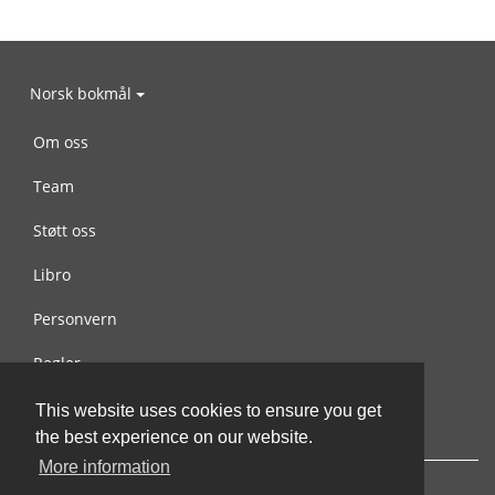
Norsk bokmål
Om oss
Team
Støtt oss
Libro
Personvern
Regler
Kontakt oss
This website uses cookies to ensure you get
the best experience on our website.
More information