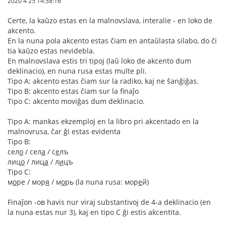
2020 4 25 14:38:16
Certe, la kaŭzo estas en la malnovslava, interalie - en loko de
akcento.
En la nuna pola akcento estas ĉiam en antaŭlasta silabo, do ĉi
tia kaŭzo estas nevidebla.
En malnovslava estis tri tipoj (laŭ loko de akcento dum
deklinacio), en nuna rusa estas multe pli.
Tipo A: akcento estas ĉiam sur la radiko, kaj ne ŝanĝiĝas.
Tipo B: akcento estas ĉiam sur la finaĵo
Tipo C: akcento moviĝas dum deklinacio.
Tipo A: mankas ekzemploj en la libro pri akcentado en la
malnovrusa, ĉar ĝi estas evidenta
Tipo B:
сел
о
/ сел
а
/ с
е
лъ
лиц
о
/ лиц
а
/ л
и
цъ
Tipo C:
м
о
ре / мор
я
/ м
о
рь (la nuna rusa: мор
е
й)
Finaĵon -ов havis nur viraj substantivoj de 4-a deklinacio (en
la nuna estas nur 3), kaj en tipo C ĝi estis akcentita.