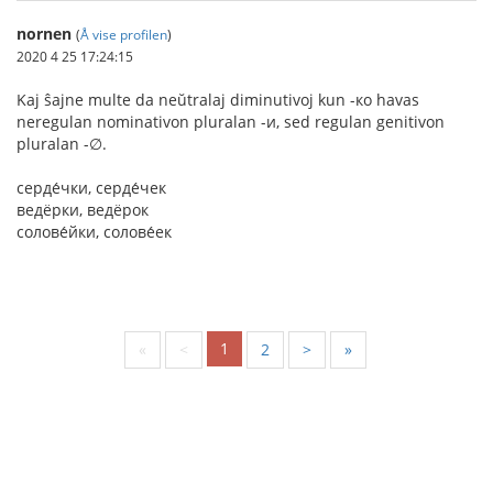
nornen
(
Å vise profilen
)
2020 4 25 17:24:15
Kaj ŝajne multe da neŭtralaj diminutivoj kun -ко havas
neregulan nominativon pluralan -и, sed regulan genitivon
pluralan -∅.
серде́чки, серде́чек
ведёрки, ведёрок
солове́йки, солове́ек
1
«
<
2
>
»