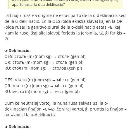
apartenas al la dua deklinacio?
La finaĵo –ов/–ев origine ne estas parto de la o-deklinacio, sed
de la u-deklinacio. En la OES (olda eklezia slava) kaj en la OR
(olda rusa) la genitivo plural de la o-deklinacio estas –ъ, kaj
kiam la rusoj (kaj aliaj slavoj) forĵetis la jerojn (ь, ъ), ĝi fariĝis –
∅.
o-Deklinacio:
OES: столъ (m) (nom sg) → столъ (gen pl)
OR: столъ (m) (nom sg) → столъ (gen pl)
RU: стол (m) (nom sg) → столов (gen pl)
OES: мѣсто (n) (nom sg) → мѣстъ (gen pl)
OR: мѣсто (n) (nom sg) → мѣстъ (gen pl)
RU: место (n) (nom sg) → мест (gen pl)
Dum ĉe neŭtralaj vortoj, la nuna rusa sekvas uzi la o-
deklinacian finaĵon –ъ/–∅, ĉe viraj vortoj, ĝi pruntis la finaĵon –
овъ/–ов el la u-deklinacio.
u-Deklinacio: