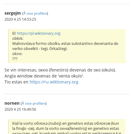
sergejm
(
Å vise profilen
)
2020 4 25 14:53:25
El:
https://pl.wiktionary.org
obłok:
Malnovslava formo obolkъ estas substantivo devenanta de
verbo obvelkti - tegi, ĉirkaŭtegi.
okno:
???
Se vin interesas, окно (fenestro) devenas de око (okulo).
Angla window devenas de 'venta okulo'.
Tio estas en
https://ru.wiktionary.org
nornen
(
Å vise profilen
)
2020 4 25 16:49:56
Kial la vorto облока (nuboj) en genetivo estas облоков (kun
la finaĵo -ов), dum la vorto окна(fenestroj) en genetivo estas
окон (sen -ов), kvankam ambaŭ vortoj estas neŭtragenraj kaj