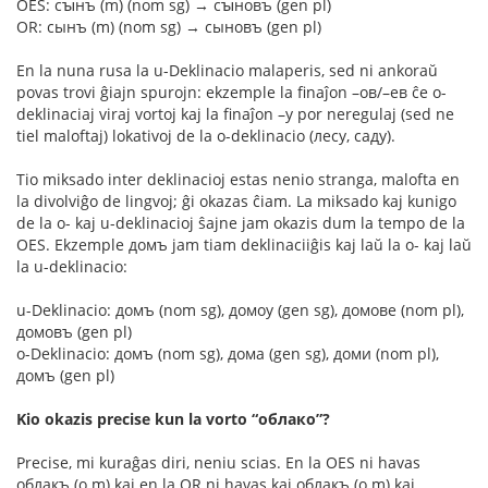
OES: сꙑнъ (m) (nom sg) → сꙑновъ (gen pl)
OR: сынъ (m) (nom sg) → сыновъ (gen pl)
En la nuna rusa la u-Deklinacio malaperis, sed ni ankoraŭ
povas trovi ĝiajn spurojn: ekzemple la finaĵon –ов/–ев ĉe o-
deklinaciaj viraj vortoj kaj la finaĵon –у por neregulaj (sed ne
tiel maloftaj) lokativoj de la o-deklinacio (лесу, саду).
Tio miksado inter deklinacioj estas nenio stranga, malofta en
la divolviĝo de lingvoj; ĝi okazas ĉiam. La miksado kaj kunigo
de la o- kaj u-deklinacioj ŝajne jam okazis dum la tempo de la
OES. Ekzemple домъ jam tiam deklinaciiĝis kaj laŭ la o- kaj laŭ
la u-deklinacio:
u-Deklinacio: домъ (nom sg), домоу (gen sg), домове (nom pl),
домовъ (gen pl)
o-Deklinacio: домъ (nom sg), дома (gen sg), доми (nom pl),
домъ (gen pl)
Kio okazis precise kun la vorto “облако”?
Precise, mi kuraĝas diri, neniu scias. En la OES ni havas
облакъ (o m) kaj en la OR ni havas kaj облакъ (o m) kaj