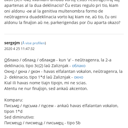
apartenas al la dua deklinacio? Ĉu estas regulo pri tio, kiam
oni aldonu
-ов
al la genitiva multenombra formo de
neŭtragenra duadeklinacia vorto kaj kiam ne, aŭ tio, ĉu oni
aldonu la finaĵon aŭ ne, parkerigendas por ĉiu aparta okazo?
sergejm
(
Å vise profilen
)
2020 4 25 11:47:32
О
блако / облак
а
/ облак
о
в - kun 'а' - neŭtragenra, la 2-a
deklinacio, tipo 3c(2) laŭ Zaliznjak -
облако
Окн
о
/
о
кна /
о
кон - havas elfalantan vokalon, neŭtragenra, la
2- dekinacio, tipo 1*d laŭ Zaliznjak -
окно
Kial ili havas nome tiajn tipojn, mi ne scias.
Atentu ne nur finaĵojn, sed ankaŭ akcenton.
Komparu:
Письм
о
/ п
и
сьма / п
и
сем - ankaŭ havas elfalantan vokalon,
tipon 1*d
Sed diminutivo:
Писмец
о
/ писмец
а
/ письм
е
ц - tipo 5b