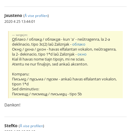
Jxusteno
(
Å vise profilen
)
2020 4 25 13:44:01
sergejm:
О
блако / облак
а
/ облак
о
в - kun 'а' - neŭtragenra, la 2-a
deklinacio, tipo 3c(2) laŭ Zaliznjak -
облако
Окн
о
/
о
кна /
о
кон - havas elfalantan vokalon, neŭtragenra,
la 2- dekinacio, tipo 1*d laŭ Zaliznjak -
окно
Kial ili havas nome tiajn tipojn, mi ne scias.
Atentu ne nur finaĵojn, sed ankaŭ akcenton.
Komparu:
Письм
о
/ п
и
сьма / п
и
сем - ankaŭ havas elfalantan vokalon,
tipon 1*d
Sed diminutivo:
Писмец
о
/ писмец
а
/ письм
е
ц - tipo 5b
Dankon!
StefKo
(
Å vise profilen
)