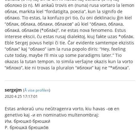
оболоко (o n). Mi ankaŭ trovis en (nuna) rusa vortaro la lemon
облак, markita kiel “fordatigita, poezia”, kun la signifo de
облако. Tio estas, la konfuzo pri tio, ĉu oni deklinaciu ĝin kiel
“о́блак, о́блакa, о́блаки, о́блаков” aŭ kiel “о́блако, о́блака,
облака́, облако́в (*обла́к)”, ne estas nova fenomeno. Estus
interese ekscii, ĉu estas rusaj dialektoj, kiuj fakte uzas *обла́к.
Eble Sergej povus helpi ĉi tie. Ĉar evidente samtempe ekzistis
“облак” kaj “облако” iam la rusa popolo diris: “Hey, feeling
cute today, maybe I’ll mix up some paradigms later.” Tio
okazas la tutan tempon. Io simila verŝajne okazis kun la vorto
“яблоко”, kie ni trovas la pluralon “яблоки” kaj ne “*яблока”.
sergejm
(
Å vise profilen
)
2020 4 25 17:17:01
Estas ankoraŭ unu neŭtragenra vorto, kiu havas -ов en
genetivo kaj -и en nominativo multenombraj:
Им. брюшко́ брюшки́
Р. брюшка́ брюшко́в