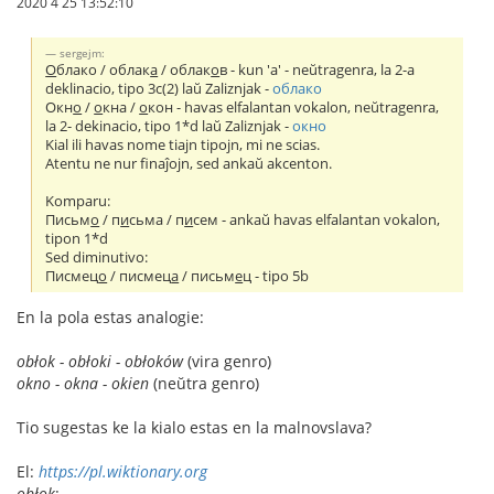
2020 4 25 13:52:10
sergejm:
О
блако / облак
а
/ облак
о
в - kun 'а' - neŭtragenra, la 2-a
deklinacio, tipo 3c(2) laŭ Zaliznjak -
облако
Окн
о
/
о
кна /
о
кон - havas elfalantan vokalon, neŭtragenra,
la 2- dekinacio, tipo 1*d laŭ Zaliznjak -
окно
Kial ili havas nome tiajn tipojn, mi ne scias.
Atentu ne nur finaĵojn, sed ankaŭ akcenton.
Komparu:
Письм
о
/ п
и
сьма / п
и
сем - ankaŭ havas elfalantan vokalon,
tipon 1*d
Sed diminutivo:
Писмец
о
/ писмец
а
/ письм
е
ц - tipo 5b
En la pola estas analogie:
obłok - obłoki - obłoków
(vira genro)
okno - okna - okien
(neŭtra genro)
Tio sugestas ke la kialo estas en la malnovslava?
El:
https://pl.wiktionary.org
obłok
: