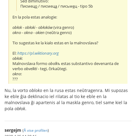
Sed diminutivo:
Писмец
о
/ писмец
а
/ письм
е
ц - tipo 5b
En la pola estas analogie:
obłok - obłoki - obłoków
(vira genro)
okno - okna - okien
(neŭtra genro)
Tio sugestas ke la kialo estas en la malnovslava?
El:
https://pl.wiktionary.org
obłok
:
Malnovslava formo
obolkъ
estas substantivo devenanta de
verbo
obvelkti
- tegi, ĉirkaŭtegi.
okno
:
???
Nu, la vorto
obloko
en la rusa estas neŭtragenra. Mi supozas
ke eble ĝia deklinacio iel rilatas al tio ke eble en la
malnovslava ĝi apartenis al la maskla genro, tiel same kiel la
pola
obłok
.
sergejm
(
Å vise profilen
)