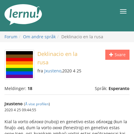
Til
innholdet
Meny
Forum
Om andre språk
Deklinacio en la rusa
Deklinacio en la
Svare
rusa
fra
Jxusteno
,2020 4 25
Meldinger:
18
Språk:
Esperanto
Jxusteno
(
Å vise profilen
)
2020 4 25 09:44:55
Kial la vorto
облока
(nuboj) en genetivo estas
облок
ов
(kun la
finaĵo
-ов
), dum la vorto
окна
(fenestroj) en genetivo estas
окон
(sen
-ов
), kvankam ambaŭ vortoj estas neŭtragenraj kaj