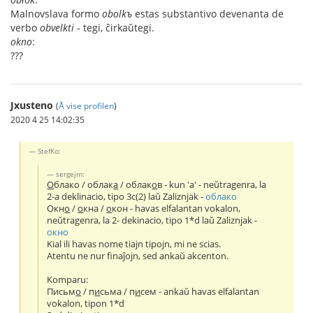
Malnovslava formo
obolkъ
estas substantivo devenanta de
verbo
obvelkti
- tegi, ĉirkaŭtegi.
okno
:
???
Jxusteno
(
Å vise profilen
)
2020 4 25 14:02:35
StefKo:
sergejm:
О
блако / облак
а
/ облак
о
в - kun 'а' - neŭtragenra, la
2-a deklinacio, tipo 3c(2) laŭ Zaliznjak -
облако
Окн
о
/
о
кна /
о
кон - havas elfalantan vokalon,
neŭtragenra, la 2- dekinacio, tipo 1*d laŭ Zaliznjak -
окно
Kial ili havas nome tiajn tipojn, mi ne scias.
Atentu ne nur finaĵojn, sed ankaŭ akcenton.
Komparu:
Письм
о
/ п
и
сьма / п
и
сем - ankaŭ havas elfalantan
vokalon, tipon 1*d