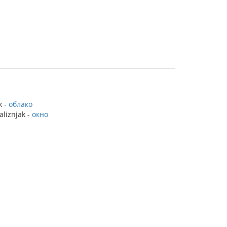
k -
облако
aliznjak -
окно