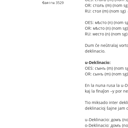
ข้อความ 3529
OR: столъ (m) (nom sg
RU: стол (m) (nom sg) 
OES: мѣсто (n) (nom s
OR: мѣсто (n) (nom sg
RU: место (n) (nom sg)
Dum ĉe neŭtralaj vortoj
deklinacio.
u-Deklinacio:
OES: сꙑнъ (m) (nom s
OR: сынъ (m) (nom sg)
En la nuna rusa la u-D
kaj la finaĵon –у por ne
Tio miksado inter dekli
deklinacioj ŝajne jam 
u-Deklinacio: домъ (no
o-Deklinacio: домъ (no