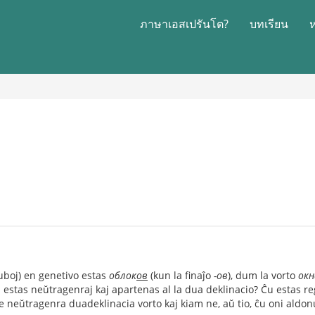
ภาษาเอสเปรันโต?
บทเรียน
uboj) en genetivo estas
облок
ов
(kun la finaĵo
-ов
), dum la vorto
окн
stas neŭtragenraj kaj apartenas al la dua deklinacio? Ĉu estas reg
eŭtragenra duadeklinacia vorto kaj kiam ne, aŭ tio, ĉu oni aldonu