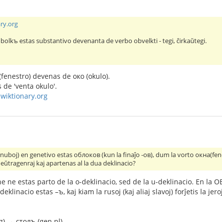
ary.org
olkъ estas substantivo devenanta de verbo obvelkti - tegi, ĉirkaŭtegi.
(fenestro) devenas de око (okulo).
de 'venta okulo'.
.wiktionary.org
(nuboj) en genetivo estas облоков (kun la finaĵo -ов), dum la vorto окна(fe
eŭtragenraj kaj apartenas al la dua deklinacio?
ne ne estas parto de la o-deklinacio, sed de la u-deklinacio. En la OE
eklinacio estas –ъ, kaj kiam la rusoj (kaj aliaj slavoj) forĵetis la jeroj
g) → столъ (gen pl)