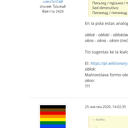
แสดงโปรไฟล์
Письм
о
/ п
и
сьма / 
ประเทศ: โปแลนด์
Sed diminutivo:
ข้อความ 2426
Писмец
о
/ писмец
а
En la pola estas analog
obłok - obłoki - obłoków
okno - okna - okien
(neŭ
Tio sugestas ke la kia
El:
https://pl.wiktionary
obłok
:
Malnovslava formo
ob
okno
:
???
25 เมษายน 2020, 14:02:35
StefKo: