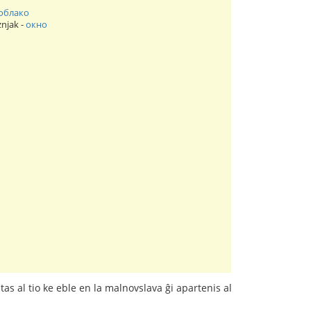
облако
znjak -
окно
tas al tio ke eble en la malnovslava ĝi apartenis al