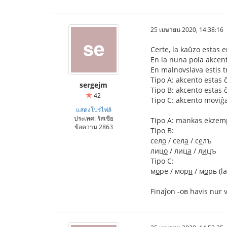
25 เมษายน 2020, 14:38:16
Certe, la kaŭzo estas e
En la nuna pola akcent
En malnovslava estis t
Tipo A: akcento estas ĉ
sergejm
Tipo B: akcento estas ĉ
42
Tipo C: akcento moviĝ
แสดงโปรไฟล์
ประเทศ: รัสเซีย
Tipo A: mankas ekzempl
ข้อความ 2863
Tipo B:
сел
о
/ сел
а
/ с
е
лъ
лиц
о
/ лиц
а
/ л
и
цъ
Tipo C:
м
о
ре / мор
я
/ м
о
рь (l
Finaĵon -ов havis nur v