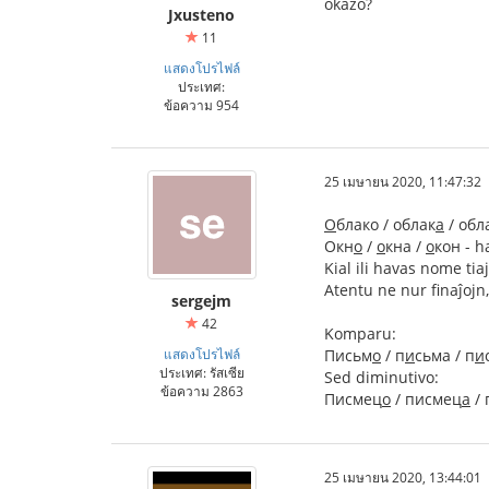
okazo?
Jxusteno
11
แสดงโปรไฟล์
ประเทศ:
ข้อความ 954
25 เมษายน 2020, 11:47:32
О
блако / облак
а
/ обл
Окн
о
/
о
кна /
о
кон - h
Kial ili havas nome tiaj
Atentu ne nur finaĵojn
sergejm
42
Komparu:
แสดงโปรไฟล์
Письм
о
/ п
и
сьма / п
и
ประเทศ: รัสเซีย
Sed diminutivo:
ข้อความ 2863
Писмец
о
/ писмец
а
/ 
25 เมษายน 2020, 13:44:01