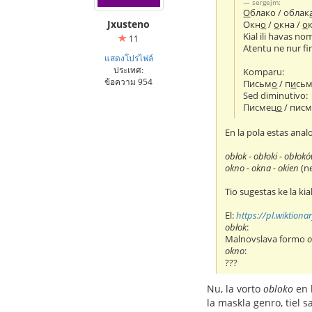
sergejm:
О
блако / облак
Jxusteno
Окн
о
/
о
кна /
о
Kial ili havas nom
11
Atentu ne nur fi
แสดงโปรไฟล์
ประเทศ:
Komparu:
ข้อความ 954
Письм
о
/ п
и
сьм
Sed diminutivo:
Писмец
о
/ пис
En la pola estas analo
obłok - obłoki - obłok
okno - okna - okien
(n
Tio sugestas ke la ki
El:
https://pl.wiktiona
obłok
:
Malnovslava formo
o
okno
:
???
Nu, la vorto
obloko
en l
la maskla genro, tiel s