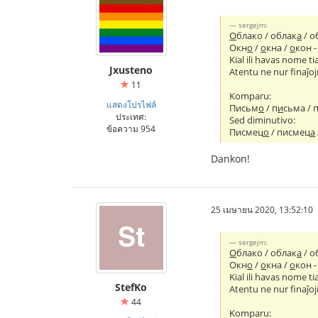
sergejm:
О
блако / облак
а
/ о
Окн
о
/
о
кна /
о
кон -
Kial ili havas nome tia
Jxusteno
Atentu ne nur finaĵo
11
Komparu:
แสดงโปรไฟล์
Письм
о
/ п
и
сьма / 
ประเทศ:
Sed diminutivo:
ข้อความ 954
Писмец
о
/ писмец
а
Dankon!
25 เมษายน 2020, 13:52:10
sergejm:
О
блако / облак
а
/ о
Окн
о
/
о
кна /
о
кон -
Kial ili havas nome tia
StefKo
Atentu ne nur finaĵo
44
Komparu: