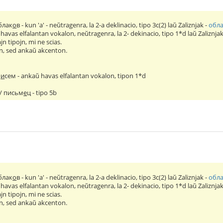
блак
о
в - kun 'а' - neŭtragenra, la 2-a deklinacio, tipo 3c(2) laŭ Zaliznjak -
обл
 havas elfalantan vokalon, neŭtragenra, la 2- dekinacio, tipo 1*d laŭ Zaliznjak
jn tipojn, mi ne scias.
jn, sed ankaŭ akcenton.
п
и
сем - ankaŭ havas elfalantan vokalon, tipon 1*d
/ письм
е
ц - tipo 5b
блак
о
в - kun 'а' - neŭtragenra, la 2-a deklinacio, tipo 3c(2) laŭ Zaliznjak -
обл
 havas elfalantan vokalon, neŭtragenra, la 2- dekinacio, tipo 1*d laŭ Zaliznjak
jn tipojn, mi ne scias.
jn, sed ankaŭ akcenton.