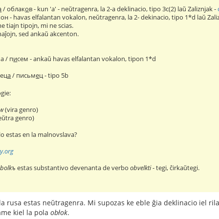
а
/ облак
о
в - kun 'а' - neŭtragenra, la 2-a deklinacio, tipo 3c(2) laŭ Zaliznjak -
кон - havas elfalantan vokalon, neŭtragenra, la 2- dekinacio, tipo 1*d laŭ Zali
e tiajn tipojn, mi ne scias.
naĵojn, sed ankaŭ akcenton.
а / п
и
сем - ankaŭ havas elfalantan vokalon, tipon 1*d
мец
а
/ письм
е
ц - tipo 5b
gie:
ów
(vira genro)
eŭtra genro)
alo estas en la malnovslava?
ry.org
bolkъ
estas substantivo devenanta de verbo
obvelkti
- tegi, ĉirkaŭtegi.
a rusa estas neŭtragenra. Mi supozas ke eble ĝia deklinacio iel rila
ame kiel la pola
obłok
.