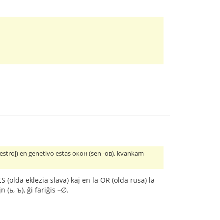
nestroj) en genetivo estas окон (sen -ов), kvankam
S (olda eklezia slava) kaj en la OR (olda rusa) la
n (ь, ъ), ĝi fariĝis –∅.