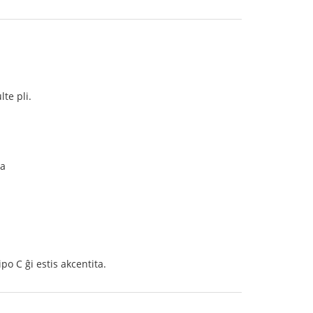
te pli.
ta
po C ĝi estis akcentita.