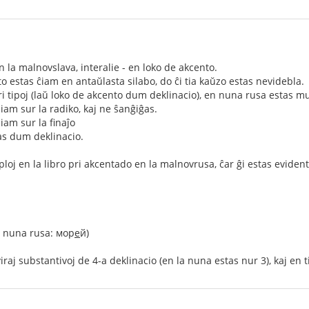
n la malnovslava, interalie - en loko de akcento.
o estas ĉiam en antaŭlasta silabo, do ĉi tia kaŭzo estas nevidebla.
ri tipoj (laŭ loko de akcento dum deklinacio), en nuna rusa estas mul
iam sur la radiko, kaj ne ŝanĝiĝas.
iam sur la finaĵo
as dum deklinacio.
oj en la libro pri akcentado en la malnovrusa, ĉar ĝi estas eviden
a nuna rusa: мор
е
й)
iraj substantivoj de 4-a deklinacio (en la nuna estas nur 3), kaj en ti