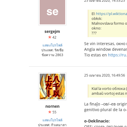
25 เมษายน 2020, 14:53:25
El:
https://pl.wiktion
obłok:
Malnovslava formo ob
okno:
sergejm
???
42
Se vin interesas, окно 
แสดงโปรไฟล์
Angla window devenas 
ประเทศ: รัสเซีย
Tio estas en
https://ru
ข้อความ 2863
25 เมษายน 2020, 16:49:56
Kial la vorto облока 
ambaŭ vortoj estas n
La finaĵo –ов/–ев origi
nornen
genitivo plural de la o-d
55
แสดงโปรไฟล์
o-Deklinacio:
ประเทศ: กัวเตมาลา
OES: столъ (m) (nom s