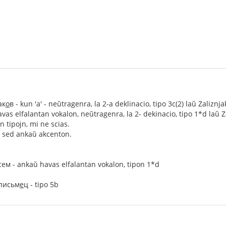
ак
о
в - kun 'а' - neŭtragenra, la 2-a deklinacio, tipo 3c(2) laŭ Zaliznja
avas elfalantan vokalon, neŭtragenra, la 2- dekinacio, tipo 1*d laŭ Z
n tipojn, mi ne scias.
, sed ankaŭ akcenton.
сем - ankaŭ havas elfalantan vokalon, tipon 1*d
письм
е
ц - tipo 5b