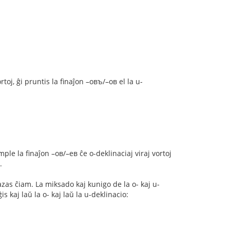
toj, ĝi pruntis la finaĵon –овъ/–ов el la u-
le la finaĵon –ов/–ев ĉe o-deklinaciaj viraj vortoj
.
azas ĉiam. La miksado kaj kunigo de la o- kaj u-
kaj laŭ la o- kaj laŭ la u-deklinacio: