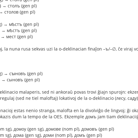
) → столъ (gen pl)
→ столов (gen pl)
g) → мѣстъ (gen pl)
) → мѣстъ (gen pl)
 → мест (gen pl)
, la nuna rusa sekvas uzi la o-deklinacian finaĵon –ъ/–∅, ĉe viraj vor
g) → сꙑновъ (gen pl)
 → сыновъ (gen pl)
eklinacio malaperis, sed ni ankoraŭ povas trovi ĝiajn spurojn: ekzemp
regulaj (sed ne tiel maloftaj) lokativoj de la o-deklinacio (лесу, саду)
nacioj estas nenio stranga, malofta en la divolviĝo de lingvoj; ĝi ok
okazis dum la tempo de la OES. Ekzemple домъ jam tiam deklinaciiĝis 
m sg), домоу (gen sg), домове (nom pl), домовъ (gen pl)
m sg), дома (gen sg), доми (nom pl), домъ (gen pl)