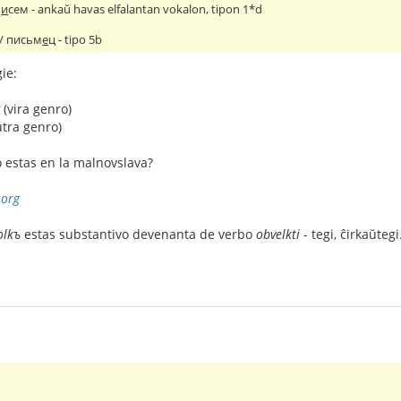
п
и
сем - ankaŭ havas elfalantan vokalon, tipon 1*d
/ письм
е
ц - tipo 5b
ie:
(vira genro)
tra genro)
lo estas en la malnovslava?
.org
olkъ
estas substantivo devenanta de verbo
obvelkti
- tegi, ĉirkaŭtegi