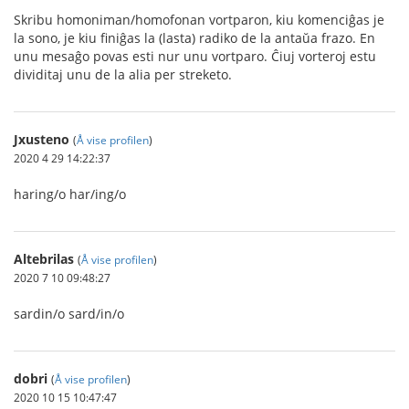
Skribu homoniman/homofonan vortparon, kiu komenciĝas je
la sono, je kiu finiĝas la (lasta) radiko de la antaŭa frazo. En
unu mesaĝo povas esti nur unu vortparo. Ĉiuj vorteroj estu
dividitaj unu de la alia per streketo.
Jxusteno
(
Å vise profilen
)
2020 4 29 14:22:37
haring/o har/ing/o
Altebrilas
(
Å vise profilen
)
2020 7 10 09:48:27
sardin/o sard/in/o
dobri
(
Å vise profilen
)
2020 10 15 10:47:47