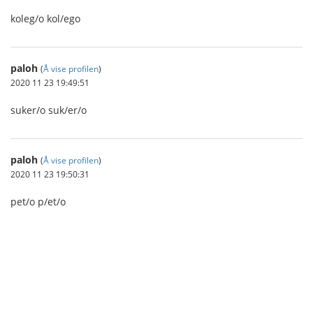
koleg/o kol/ego
paloh
(
Å vise profilen
)
2020 11 23 19:49:51
suker/o suk/er/o
paloh
(
Å vise profilen
)
2020 11 23 19:50:31
pet/o p/et/o