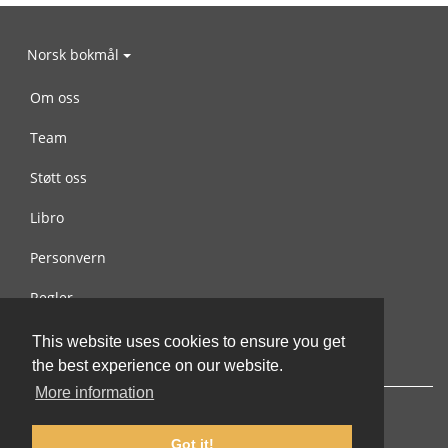
Norsk bokmål
Om oss
Team
Støtt oss
Libro
Personvern
Regler
Kontakt oss
This website uses cookies to ensure you get
the best experience on our website.
More information
Got it!