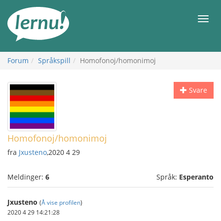
Til
innholdet
Meny
Forum
Språkspill
Homofonoj/homonimoj
Svare
Homofonoj/homonimoj
fra
Jxusteno
,2020 4 29
Meldinger:
6
Språk:
Esperanto
Jxusteno
(
Å vise profilen
)
2020 4 29 14:21:28