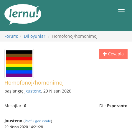
İçerik
Görüntüleme
Men
Forum:
Dil oyunları
Homofonoj/homonimoj
Cevapla
Homofonoj/homonimoj
başlangıç
Jxusteno
, 29 Nisan 2020
Mesajlar:
6
Dil:
Esperanto
Jxusteno
(
Profili görüntüle
)
29 Nisan 2020 14:21:28