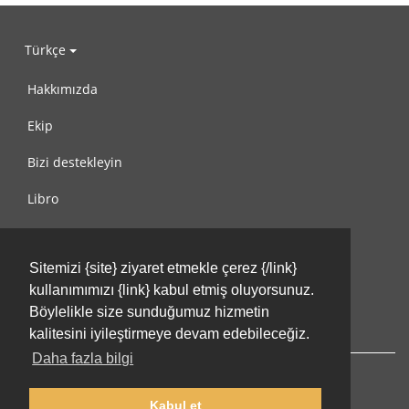
Türkçe
Hakkımızda
Ekip
Bizi destekleyin
Libro
Gizlilik Politikası
Sitemizi {site} ziyaret etmekle çerez {/link}
Kullanım Koşulları
kullanımımızı {link} kabul etmiş oluyorsunuz.
Bize ulaşın
Böylelikle size sunduğumuz hizmetin
kalitesini iyileştirmeye devam edebileceğiz.
Daha fazla bilgi
Kabul et