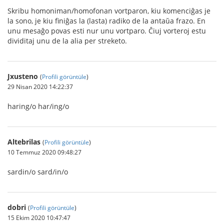
Skribu homoniman/homofonan vortparon, kiu komenciĝas je
la sono, je kiu finiĝas la (lasta) radiko de la antaŭa frazo. En
unu mesaĝo povas esti nur unu vortparo. Ĉiuj vorteroj estu
dividitaj unu de la alia per streketo.
Jxusteno
(
Profili görüntüle
)
29 Nisan 2020 14:22:37
haring/o har/ing/o
Altebrilas
(
Profili görüntüle
)
10 Temmuz 2020 09:48:27
sardin/o sard/in/o
dobri
(
Profili görüntüle
)
15 Ekim 2020 10:47:47