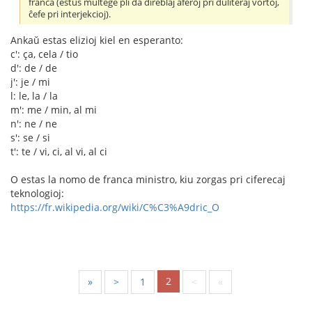
franca (estus multege pli da direblaj aferoj pri duliteraj vortoj,
ĉefe pri interjekcioj).
Ankaŭ estas elizioj kiel en esperanto:
c': ça, cela / tio
d': de / de
j': je / mi
l: le, la / la
m': me / min, al mi
n': ne / ne
s': se / si
t': te / vi, ci, al vi, al ci
O estas la nomo de franca ministro, kiu zorgas pri ciferecaj
teknologioj:
https://fr.wikipedia.org/wiki/C%C3%A9dric_O
2
«
<
1
>
»