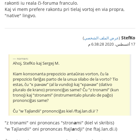
rakonti iu reala či-foruma franculo.
Kaj vi mem prefere rakontu pri tielaj vortoj en via propra,
"native" lingvo.
StefKo
(
عرض الملف الشخصي
)
17 أغسطس، 2020 6:38:28 م
nornen:
Ahoj, StefKo kaj Sergej M.
Kiam konsonanta prepozicio antaŭiras vorton, ĉu la
prepozicio fariĝas parto de la unua silabo de la vorto? Tio
estas, ĉu “к ранам” (al la vundoj) kaj “кранам” (dativo
pluralo de krano) prononciĝas same? Ĉu “z tronami” (kun
tronoj) kaj “stronami” (instrumentalo pluralo de paĝo)
prononciĝas same?
Ĉu "w Tajlandii" prononciĝas kiel /ftaj.lan.di.i/ ?
"z tronami" oni prononcas "stron
a
mi" (kiel vi skribis)
"w Tajlandii" oni prononcas ftajl
a
ndji" (ne ftaj.lan.di.i)