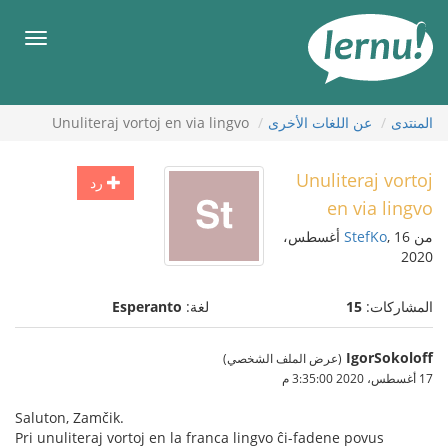
لى
لمحتويات
قائمة
طعام
المنتدى
عن اللغات الأخرى
Unuliteraj vortoj en via lingvo
Unuliteraj vortoj
رد
en via lingvo
من
StefKo
, 16 أغسطس،
2020
المشاركات:
15
لغة:
Esperanto
IgorSokoloff
(عرض الملف الشخصي)
17 أغسطس، 2020 3:35:00 م
Saluton, Zamčik.
Pri unuliteraj vortoj en la franca lingvo ĉi-fadene povus