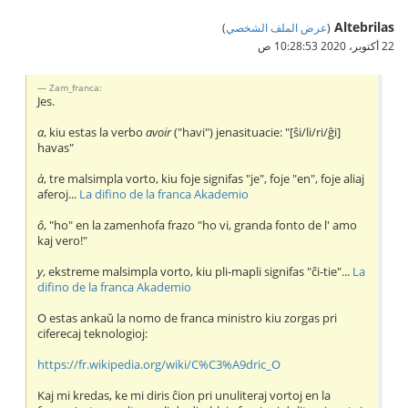
Altebrilas
(
عرض الملف الشخصي
)
22 أكتوبر، 2020 10:28:53 ص
Zam_franca:
Jes.
a
, kiu estas la verbo
avoir
("havi") jenasituacie: "[ŝi/li/ri/ĝi]
havas"
à
, tre malsimpla vorto, kiu foje signifas "je", foje "en", foje aliaj
aferoj...
La difino de la franca Akademio
ô
, "ho" en la zamenhofa frazo "ho vi, granda fonto de l' amo
kaj vero!"
y
, ekstreme malsimpla vorto, kiu pli-mapli signifas "ĉi-tie"...
La
difino de la franca Akademio
O estas ankaŭ la nomo de franca ministro kiu zorgas pri
ciferecaj teknologioj:
https://fr.wikipedia.org/wiki/C%C3%A9dric_O
Kaj mi kredas, ke mi diris ĉion pri unuliteraj vortoj en la