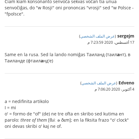
Ĉiam kiam konsonanto senvoĉa sekvas voĉan tia unua
senvoĉiĝas, do "w Rosji" oni prononcas "vrosji" sed "w Polsce -
"fpolsce".
sergejm
(
عرض الملف الشخصي
)
17 أغسطس، 2020 7:23:59 م
Same en la rusa. Sed la lando nomiĝas Таиланд (таил
а
нт), в
Таиланде (фтаил
а
нд'е)
Edveno
(
عرض الملف الشخصي
)
4 أكتوبر، 2020 7:06:20 م
a = nedifinita artikolo
I = mi
o' = formo de "of" (de) ne tre ofta en skribo sed kutima en
parolo:
three of them
[θɹiː ə ðɛm]; en la fiksita frazo "o' clock"
oni devas skribi o' kaj ne of.