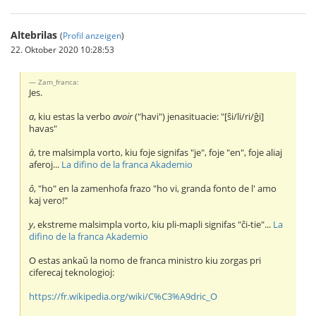
Altebrilas
(
Profil anzeigen
)
22. Oktober 2020 10:28:53
Zam_franca:
Jes.
a
, kiu estas la verbo
avoir
("havi") jenasituacie: "[ŝi/li/ri/ĝi]
havas"
à
, tre malsimpla vorto, kiu foje signifas "je", foje "en", foje aliaj
aferoj...
La difino de la franca Akademio
ô
, "ho" en la zamenhofa frazo "ho vi, granda fonto de l' amo
kaj vero!"
y
, ekstreme malsimpla vorto, kiu pli-mapli signifas "ĉi-tie"...
La
difino de la franca Akademio
O estas ankaŭ la nomo de franca ministro kiu zorgas pri
ciferecaj teknologioj:
https://fr.wikipedia.org/wiki/C%C3%A9dric_O