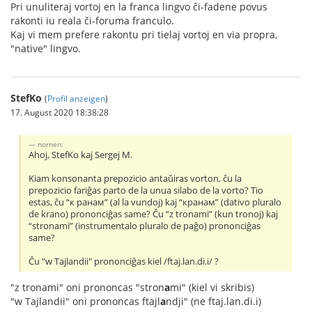
Pri unuliteraj vortoj en la franca lingvo ĉi-fadene povus
rakonti iu reala či-foruma franculo.
Kaj vi mem prefere rakontu pri tielaj vortoj en via propra,
"native" lingvo.
StefKo
(
Profil anzeigen
)
17. August 2020 18:38:28
nornen:
Ahoj, StefKo kaj Sergej M.
Kiam konsonanta prepozicio antaŭiras vorton, ĉu la
prepozicio fariĝas parto de la unua silabo de la vorto? Tio
estas, ĉu “к ранам” (al la vundoj) kaj “кранам” (dativo pluralo
de krano) prononciĝas same? Ĉu “z tronami” (kun tronoj) kaj
“stronami” (instrumentalo pluralo de paĝo) prononciĝas
same?
Ĉu "w Tajlandii" prononciĝas kiel /ftaj.lan.di.i/ ?
"z tronami" oni prononcas "stron
a
mi" (kiel vi skribis)
"w Tajlandii" oni prononcas ftajl
a
ndji" (ne ftaj.lan.di.i)