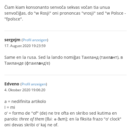
Ĉiam kiam konsonanto senvoĉa sekvas voĉan tia unua
senvoĉiĝas, do "w Rosji" oni prononcas "vrosji" sed "w Polsce -
"fpolsce".
sergejm
(
Profil anzeigen
)
17. August 2020 19:23:59
Same en la rusa. Sed la lando nomiĝas Таиланд (таил
а
нт), в
Таиланде (фтаил
а
нд'е)
Edveno
(
Profil anzeigen
)
4. Oktober 2020 19:06:20
a = nedifinita artikolo
I = mi
o' = formo de "of" (de) ne tre ofta en skribo sed kutima en
parolo:
three of them
[θɹiː ə ðɛm]; en la fiksita frazo "o' clock"
oni devas skribi o' kaj ne of.