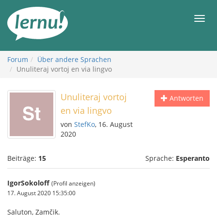
Zum
Inhalt
Men
Forum
Über andere Sprachen
Unuliteraj vortoj en via lingvo
Unuliteraj vortoj
Antworten
en via lingvo
von
StefKo
, 16. August
2020
Beiträge:
15
Sprache:
Esperanto
IgorSokoloff
(Profil anzeigen)
17. August 2020 15:35:00
Saluton, Zamčik.