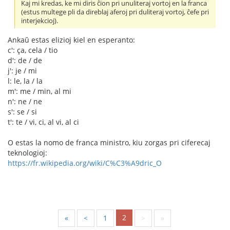
Kaj mi kredas, ke mi diris ĉion pri unuliteraj vortoj en la franca
(estus multege pli da direblaj aferoj pri duliteraj vortoj, ĉefe pri
interjekcioj).
Ankaŭ estas elizioj kiel en esperanto:
c': ça, cela / tio
d': de / de
j': je / mi
l: le, la / la
m': me / min, al mi
n': ne / ne
s': se / si
t': te / vi, ci, al vi, al ci
O estas la nomo de franca ministro, kiu zorgas pri ciferecaj
teknologioj:
https://fr.wikipedia.org/wiki/C%C3%A9dric_O
2
«
<
1
>
»