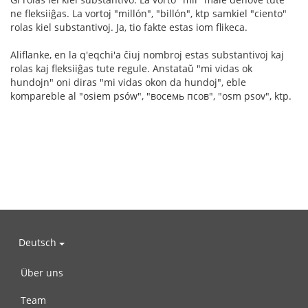
ne fleksiiĝas. La vortoj "millón", "billón", ktp samkiel "ciento"
rolas kiel substantivoj. Ja, tio fakte estas iom flikeca.
Aliflanke, en la q'eqchi'a ĉiuj nombroj estas substantivoj kaj
rolas kaj fleksiiĝas tute regule. Anstataŭ "mi vidas ok
hundojn" oni diras "mi vidas okon da hundoj", eble
kompareble al "osiem psów", "восемь псов", "osm psov", ktp.
Deutsch
Über uns
Team