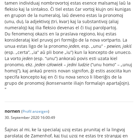
tamen individuaj nombrovortoj estas esence malsamaj laŭ la
fleksio kaj la sintakso. Ĉi tiel estas ĉar vortoj kiujn oni kunigas
en grupon de la numeraloj, laŭ deveno estas la pronomoj
(unu, du), la adjektivoj (tri, kvar) kaj la substantivoj (aliaj
numeraloj) kaj ilia fleksio devenas el ĉi tiuj parolpartoj.
Du fenomenoj okazis en la praslava regiono, kiuj estas
konsiderataj kiel pruvoj pri formiĝo de la nova vortparto. La
unua estas ligo de la pronomo
jeden
, esp. „unu” -
pewien, jakiś
(esp. „certa”, „ia” aŭ pli bone „iu”) kun la koncepto de unueco.
La vorto
jeden
(esp. “unu”) ankoraŭ povis esti uzata kiel
pronomo, ekz.
jeden człowiek – jedni ludzie
(“unu homo” – „unuj
homoj”), kaj ankaŭ prenis novan signifon, ĝi estis asociita kun
specifa koncepto kaj en ĉi tiu nova senco li liberiĝis de la
grupo de pronomoj (konservante iliajn formalajn apartaĵojn).
"
nornen
(
Profil anzeigen
)
30. September 2020 16:00:49
Ŝajnas al mi, ke la specialaj uzoj estas prunitaj el la lingvoj
parolataj de Zamenhof, kaj tiuj uzoj ne estas tre strangaj en