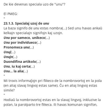
De kie devenas speciala uzo de "unu"?
El PMEG:
"
23.1.3. Specialaj uzoj de
unu
La baza signifo de
unu
estas nombra(...) Sed unu havas ankaŭ
kelkajn specialajn signifojn kaj uzojn.
Unu
por sameco, unikeco
(…)
Unu
por individueco
(…)
Pronomeca
unu
(…)
Unuj
(…)
Unujn
(…)
Duondifina artikolo
(…)
Unu
, iu kaj certa
(…)
Unu
... la alia
(…)
"
Mi trovis informaĵojn pri flikeco de la nombrovortoj en la pola
(en aliaj slavaj lingvoj estas same). Ĉu en aliaj lingvoj estas
simile?
"
Hodiaŭ la nombrovortoj estas en la slavaj lingvoj, inkluzive la
polan, la parolparto tre flikeca. Ili havas komunan signifon,