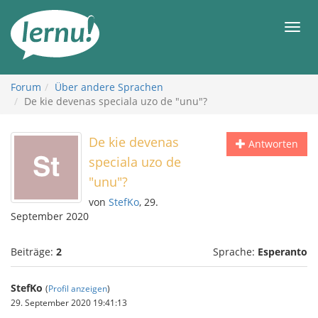
Zum
Inhalt
Men
Forum
Über andere Sprachen
De kie devenas speciala uzo de "unu"?
De kie devenas
Antworten
speciala uzo de
"unu"?
von
StefKo
, 29.
September 2020
Beiträge:
2
Sprache:
Esperanto
StefKo
(
Profil anzeigen
)
29. September 2020 19:41:13