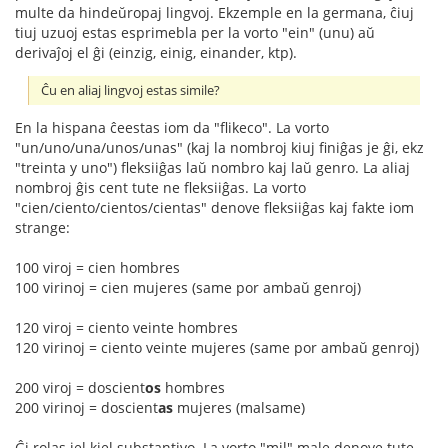
multe da hindeŭropaj lingvoj. Ekzemple en la germana, ĉiuj
tiuj uzuoj estas esprimebla per la vorto "ein" (unu) aŭ
derivaĵoj el ĝi (einzig, einig, einander, ktp).
Ĉu en aliaj lingvoj estas simile?
En la hispana ĉeestas iom da "flikeco". La vorto
"un/uno/una/unos/unas" (kaj la nombroj kiuj finiĝas je ĝi, ekz
"treinta y uno") fleksiiĝas laŭ nombro kaj laŭ genro. La aliaj
nombroj ĝis cent tute ne fleksiiĝas. La vorto
"cien/ciento/cientos/cientas" denove fleksiiĝas kaj fakte iom
strange:
100 viroj = cien hombres
100 virinoj = cien mujeres (same por ambaŭ genroj)
120 viroj = ciento veinte hombres
120 virinoj = ciento veinte mujeres (same por ambaŭ genroj)
200 viroj = doscient
os
hombres
200 virinoj = doscient
as
mujeres (malsame)
Ĝi rolas iel kiel substantivo. La vorto "mil" male denove tute