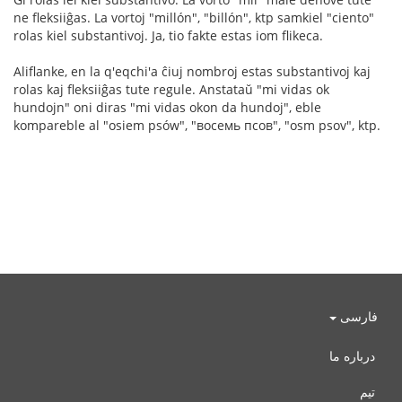
ne fleksiiĝas. La vortoj "millón", "billón", ktp samkiel "ciento"
rolas kiel substantivoj. Ja, tio fakte estas iom flikeca.
Aliflanke, en la q'eqchi'a ĉiuj nombroj estas substantivoj kaj
rolas kaj fleksiiĝas tute regule. Anstataŭ "mi vidas ok
hundojn" oni diras "mi vidas okon da hundoj", eble
kompareble al "osiem psów", "восемь псов", "osm psov", ktp.
فارسی
درباره ما
تیم