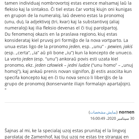
tamen individuaj nombrovortoj estas esence malsamaj laŭ la
fleksio kaj la sintakso. Ĉi tiel estas ĉar vortoj kiujn oni kunigas
en grupon de la numeraloj, laŭ deveno estas la pronomoj
(unu, du), la adjektivoj (tri, kvar) kaj la substantivoj (aliaj
numeraloj) kaj ilia fleksio devenas el ĉi tiuj parolpartoj.
Du fenomenoj okazis en la praslava regiono, kiuj estas
konsiderataj kiel pruvoj pri formiĝo de la nova vortparto. La
unua estas ligo de la pronomo
jeden
, esp. „unu” -
pewien, jakiś
(esp. „certa”, „ia” aŭ pli bone „iu”) kun la koncepto de unueco.
La vorto
jeden
(esp. “unu”) ankoraŭ povis esti uzata kiel
pronomo, ekz.
jeden człowiek – jedni ludzie
(“unu homo” – „unuj
homoj”), kaj ankaŭ prenis novan signifon, ĝi estis asociita kun
specifa koncepto kaj en ĉi tiu nova senco li liberiĝis de la
grupo de pronomoj (konservante iliajn formalajn apartaĵojn).
"
nornen
(
نمایش مشخصات
)
30 سپتامبر 2020،‏ 16:00:49
Ŝajnas al mi, ke la specialaj uzoj estas prunitaj el la lingvoj
parolataj de Zamenhof, kaj tiuj uzoj ne estas tre strangaj en