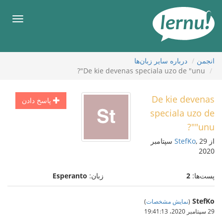
رود
ه
فهرس
حتوا
انجمن
درباره ساير زبان‌ها
De kie devenas speciala uzo de "unu"?
De kie devenas
پاسخ دادن
speciala uzo de
"unu"?
از
StefKo
, 29 سپتامبر
2020
پست‌ها:
2
زبان:
Esperanto
StefKo
(
نمایش مشخصات
)
29 سپتامبر 2020،‏ 19:41:13