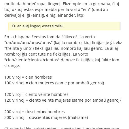
multe da hindeŭropaj lingvoj. Ekzemple en la germana, ĉiuj
tiuj uzuoj estas esprimebla per la vorto "ein" (unu) aŭ
derivaĵoj el ĝi (einzig, einig, einander, ktp).
Ĉu en aliaj lingvoj estas simile?
En la hispana ĉeestas iom da "flikeco". La vorto
"un/uno/una/unos/unas" (kaj la nombroj kiuj finiĝas je ĝi, ekz
"treinta y uno") fleksiiĝas laŭ nombro kaj laŭ genro. La aliaj
nombroj ĝis cent tute ne fleksiiĝas. La vorto
"cien/ciento/cientos/cientas" denove fleksiiĝas kaj fakte iom
strange:
100 viroj = cien hombres
100 virinoj = cien mujeres (same por ambaŭ genroj)
120 viroj = ciento veinte hombres
120 virinoj = ciento veinte mujeres (same por ambaŭ genroj)
200 viroj = doscient
os
hombres
200 virinoj = doscient
as
mujeres (malsame)
Ĝi rolas iel kiel substantivo. La vorto "mil" male denove tute