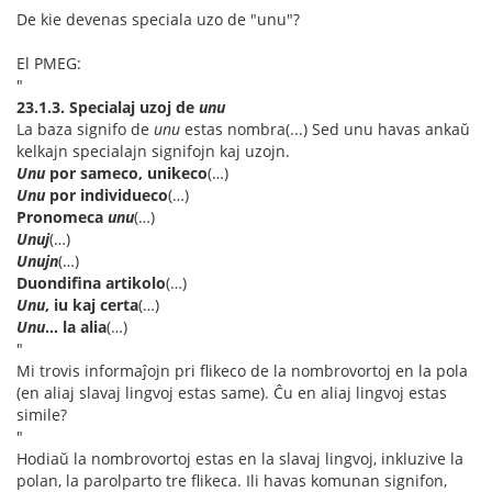
De kie devenas speciala uzo de "unu"?
El PMEG:
"
23.1.3. Specialaj uzoj de
unu
La baza signifo de
unu
estas nombra(...) Sed unu havas ankaŭ
kelkajn specialajn signifojn kaj uzojn.
Unu
por sameco, unikeco
(…)
Unu
por individueco
(…)
Pronomeca
unu
(…)
Unuj
(…)
Unujn
(…)
Duondifina artikolo
(…)
Unu
, iu kaj certa
(…)
Unu
... la alia
(…)
"
Mi trovis informaĵojn pri flikeco de la nombrovortoj en la pola
(en aliaj slavaj lingvoj estas same). Ĉu en aliaj lingvoj estas
simile?
"
Hodiaŭ la nombrovortoj estas en la slavaj lingvoj, inkluzive la
polan, la parolparto tre flikeca. Ili havas komunan signifon,