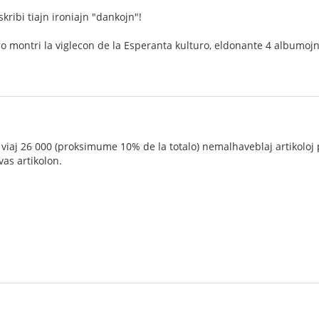
kribi tiajn ironiajn "dankojn"!
o montri la viglecon de la Esperanta kulturo, eldonante 4 albumojn
 viaj 26 000 (proksimume 10% de la totalo) nemalhaveblaj artikoloj pr
as artikolon.