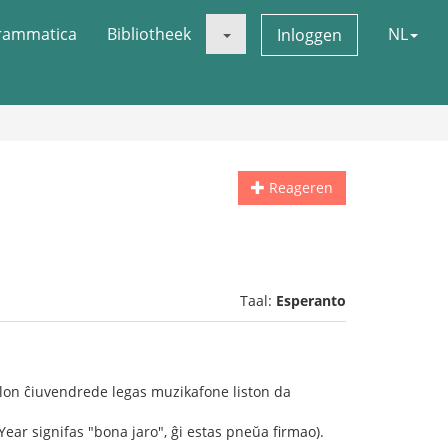
rammatica
Bibliotheek
NL
Inloggen
Reageren
Taal:
Esperanto
allon ĉiuvendrede legas muzikafone liston da
ar signifas "bona jaro", ĝi estas pneŭa firmao).