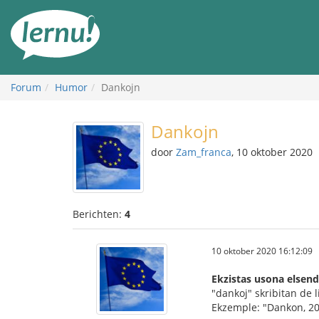
Naar
de
inhoud
Forum
Humor
Dankojn
Dankojn
door
Zam_franca
, 10 oktober 2020
Berichten:
4
10 oktober 2020 16:12:09
Ekzistas usona elsen
"dankoj" skribitan de li
Ekzemple: "Dankon, 202