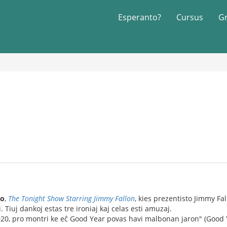
Esperanto?
Cursus
G
do
,
The Tonight Show Starring Jimmy Fallon
, kies prezentisto Jimmy F
. Tiuj dankoj estas tre ironiaj kaj celas esti amuzaj.
0, pro montri ke eĉ Good Year povas havi malbonan jaron" (Good Ye