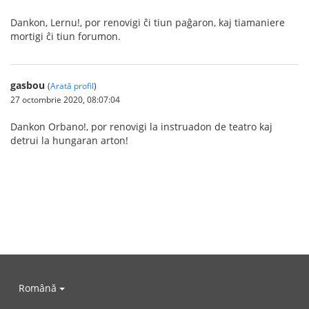
Dankon, Lernu!, por renovigi ĉi tiun paĝaron, kaj tiamaniere
mortigi ĉi tiun forumon.
gasbou
(
Arată profil
)
27 octombrie 2020, 08:07:04
Dankon Orbano!, por renovigi la instruadon de teatro kaj
detrui la hungaran arton!
Română