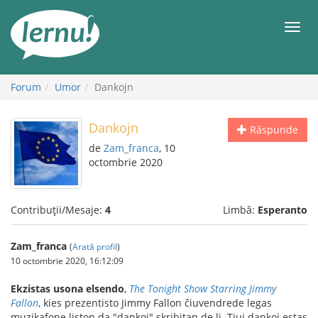
Mergi
la
Meni
conținut
Forum
Umor
Dankojn
Dankojn
Răspunde
de
Zam_franca
, 10
octombrie 2020
Contribuții/Mesaje:
4
Limbă:
Esperanto
Zam_franca
(
Arată profil
)
10 octombrie 2020, 16:12:09
Ekzistas usona elsendo
,
The Tonight Show Starring Jimmy
Fallon
, kies prezentisto Jimmy Fallon ĉiuvendrede legas
muzikafone liston da "dankoj" skribitan de li. Tiuj dankoj estas