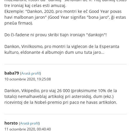
tre ironiaj kaj celas esti amuzaj.
Ekzemple: "Dankon, 2020, pro montri ke eĉ Good Year povas
havi malbonan jaron" (Good Year signifas "bona jaro", ĝi estas
pneŭa firmao).
Do ĉi-fadene ni provu skribi tiajn ironiajn "dankojn"!
Dankon, Vinilkosmo, pro montri la viglecon de la Esperanta
kulturo, eldonante 4 albumojn dum unu tuta jaro...
baba79
(
Arată profil
)
10 octombrie 2020, 19:25:08
Dankon, Vikipedio, pro viaj 26 000 (proksimume 10% de la
totalo) nemalhaveblaj artikoloj pri asteroidoj, dum (ekz.)
ricevintoj de la Nobel-premio pri paco ne havas artikolon.
horsto
(
Arată profil
)
11 octombrie 2020, 00:40:40