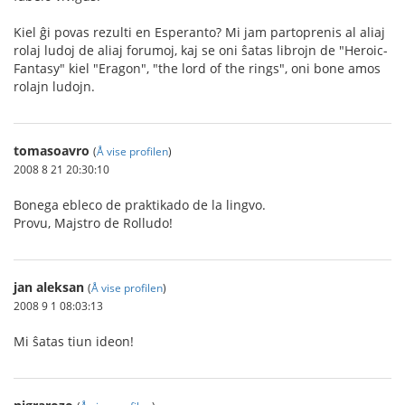
Kiel ĝi povas rezulti en Esperanto? Mi jam partoprenis al aliaj
rolaj ludoj de aliaj forumoj, kaj se oni ŝatas librojn de "Heroic-
Fantasy" kiel "Eragon", "the lord of the rings", oni bone amos
rolajn ludojn.
tomasoavro
(
Å vise profilen
)
2008 8 21 20:30:10
Bonega ebleco de praktikado de la lingvo.
Provu, Majstro de Rolludo!
jan aleksan
(
Å vise profilen
)
2008 9 1 08:03:13
Mi ŝatas tiun ideon!