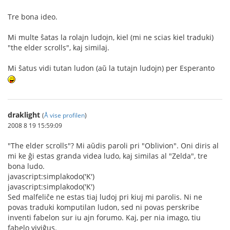
Tre bona ideo.
Mi multe ŝatas la rolajn ludojn, kiel (mi ne scias kiel traduki)
"the elder scrolls", kaj similaj.
Mi ŝatus vidi tutan ludon (aŭ la tutajn ludojn) per Esperanto
draklight
(
Å vise profilen
)
2008 8 19 15:59:09
"The elder scrolls"? Mi aŭdis paroli pri "Oblivion". Oni diris al
mi ke ĝi estas granda videa ludo, kaj similas al "Zelda", tre
bona ludo.
javascript:simplakodo('K')
javascript:simplakodo('K')
Sed malfeliĉe ne estas tiaj ludoj pri kiuj mi parolis. Ni ne
povas traduki komputilan ludon, sed ni povas perskribe
inventi fabelon sur iu ajn forumo. Kaj, per nia imago, tiu
fabelo viviĝus.