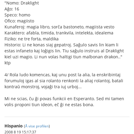
"Nomo: Draklight
Aĝo: 16
Speco: homo
Ofico: magiisto
Kunaferoj: magia libro, sorĉa bastoneto, magiista vesto
Karaktero: afabla, timida, trankvila, intelekta, idealema
Fiziko: ne tre forta, maldika
Historio: Li ne konas siaj gepatroj. Saĝulo savis lin kiam li
estas infaneto kaj loĝigis lin. Tiu saĝulo instruis al Draklight
kiel uzi magio. Li nun volas haltigi tiun malbonan drakon.."
ktp
4/ Rola ludo komencas, kaj unu post la alia, la enskribintaj
forumuloj igas al sia rolanto renkonti la aliaj rolantoj, batali
kontraŭ monstroj, vojaĝi tra iuj urboj...
Mi ne scias, ĉu ĝi povas funkcii en Esperanto. Sed mi tamen
volis proponi tiun ideon, eĉ ĝi ne estas bona.
Hispanio
(
Å vise profilen
)
2008 8 19 15:17:37