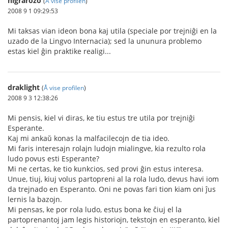
nigrarozo
(
Å vise profilen
)
2008 9 1 09:29:53
Mi taksas vian ideon bona kaj utila (speciale por trejniĝi en la
uzado de la Lingvo Internacia); sed la ununura problemo
estas kiel ĝin praktike realigi...
draklight
(
Å vise profilen
)
2008 9 3 12:38:26
Mi pensis, kiel vi diras, ke tiu estus tre utila por trejniĝi
Esperante.
Kaj mi ankaŭ konas la malfacilecojn de tia ideo.
Mi faris interesajn rolajn ludojn mialingve, kia rezulto rola
ludo povus esti Esperante?
Mi ne certas, ke tio kunkcios, sed provi ĝin estus interesa.
Unue, tiuj, kiuj volus partopreni al la rola ludo, devus havi iom
da trejnado en Esperanto. Oni ne povas fari tion kiam oni ĵus
lernis la bazojn.
Mi pensas, ke por rola ludo, estus bona ke ĉiuj el la
partoprenantoj jam legis historiojn, tekstojn en esperanto, kiel