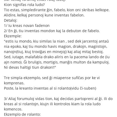
Kion signifas rola ludo?
Tio estas, simpledirante ĝin, fabelo, kion oni skribas kelkope.
Alidire, kelkaj personoj kune inventas fabelon.
Detaloj:
1/ Iu kreas novan fadenon
2/ En ĝi, tiu inventas mondon kaj la debuton de fabelo.
Ekzemple:
"estis iu mondo, kiu similas la nian , sed dek jarcentoj antaŭ
nia epoko, kaj tiu mondo havis magion, drakojn, magiistojn,
nanojn(tiuj, kiuj troviĝas en minejoj) kaj aliaj mitaj bestoj.
Sed, iutage, malafabla drako aliris en la pacema lando de (iu
ajn nomo). Ĝi bruligis, mortigis, manĝis multon da kampuloj.
Ni devas haltigi tiun drakon!!"
Tre simpla ekzemplo, sed ĝi miapense sufiĉas por ke vi
komprenas.
Poste, la kreanto inventas al si rolanto(vidu ĉi-suben)
3/ Aliaj forumuloj vidas tion, kaj decidas partopreni al ĝi. Ili do
kreas al si rolantojn, kiujn ili kontrolos kiam la rola ludo
komencos.
Ekzemplo de rolanto: