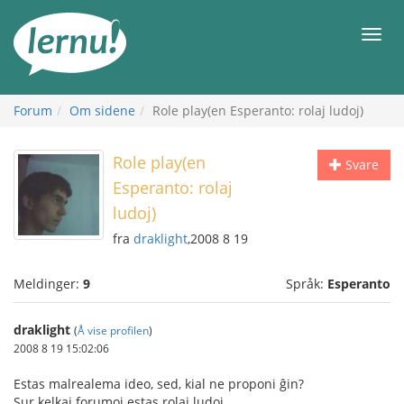
Til
innholdet
Meny
Forum
Om sidene
Role play(en Esperanto: rolaj ludoj)
Role play(en
Svare
Esperanto: rolaj
ludoj)
fra
draklight
,2008 8 19
Meldinger:
9
Språk:
Esperanto
draklight
(
Å vise profilen
)
2008 8 19 15:02:06
Estas malrealema ideo, sed, kial ne proponi ĝin?
Sur kelkaj forumoj estas rolaj ludoj.