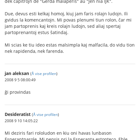
dek ĉapitrojn de "Gerda malaperis" aŭ "Jen nia IJK".
Due, devus esti kelkaj homoj, kiuj jam faris rolajn ludojn. Ili
gvidus la komencantojn. Mi povas plenumi tiun rolon, ĉar mi
jam partoprenis kaj kreis rolajn ludojn, sed aliaj spertaj
partoprenantoj estus ŝatindaj.
Mi scias ke tiu ideo estas malsimpla kaj malfacila, do vidu tion
nek rapidenda, nek farenda.
jan aleksan
(
Å vise profilen
)
2008 9 5 08:00:49
ĝi provindas
Desideratist
(
Å vise profilen
)
2008 9 10 14:05:22
Mi deziris fari rololudon en kiu oni havas lunbason
Esperantparole. Mi pensis pri la Esperanta estonteco. Eble